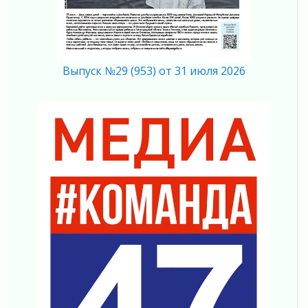
В Ивангороде назвали новых почетных
граждан Ленинградской области
02 августа 2026
Готовность №1
02 августа 2026
Выпуск №29 (953) от 31 июля 2026
Километровые столбы «Дороги жизни»
отправили на реставрацию
02 августа 2026
Ленобласть внедрила передовую подготовку
операторов БПЛА
02 августа 2026
В Ивангороде появилась «Избушка-
воробушка»
02 августа 2026
Юхла, мука, кантеле и Водяной
01 августа 2026
Лето катится с горки
01 августа 2026
В Ленобласти открылась экспозиция к 150-
летию Билибина