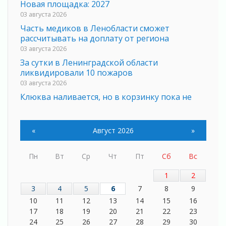
Новая площадка: 2027
03 августа 2026
Часть медиков в Ленобласти сможет
рассчитывать на доплату от региона
03 августа 2026
За сутки в Ленинградской области
ликвидировали 10 пожаров
03 августа 2026
Клюква наливается, но в корзинку пока не
просится
03 августа 2026
«
Август 2026
»
Строительные компании Ленобласти
подняли зарплаты почти на 40% за год
03 августа 2026
Пн
Вт
Ср
Чт
Пт
Сб
Вс
Шесть новых жизней в честь дня рождения
Ленинградской области
1
2
03 августа 2026
3
4
5
6
7
8
9
Уроки безопасности для детей и взрослых
10
11
12
13
14
15
16
03 августа 2026
17
18
19
20
21
22
23
24
25
26
27
28
29
30
Ленобласть отмечает День Воздушно-