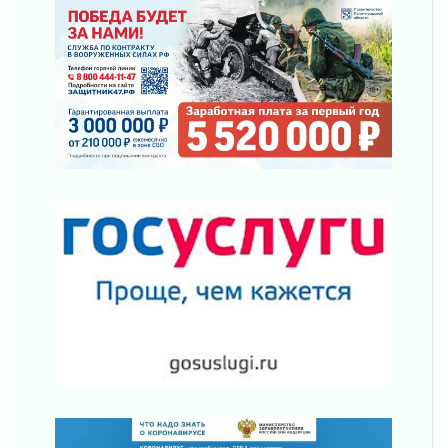
Пик топливного кризиса в регионе прошёл
31 июля 2026
О мужестве, долге и стойкости
31 июля 2026
Ленинградцы — бойцам «Барс-Ленинградец»
31 июля 2026
Маршрутами будущего — к заветной цели
31 июля 2026
«Корвет» на страже
31 июля 2026
Правила для жизни
31 июля 2026
С рабочим визитом
31 июля 2026
В Шлиссельбурге прошла акция «Белый
кораблик Памяти»
31 июля 2026
Новые возможности для творчества