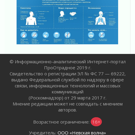
31 июля 2026
За сухими цифрами — реальная жизнь
31 июля 2026
От инженера-создателя к волонтёрам
«Созидателям»
31 июля 2026
Генеральная репетиция векового юбилея
31 июля 2026
Открытое сердце и стремление делать добро
© Информационно-аналитический Интернет-портал
31 июля 2026
ПроОтрадное 2019 г.
Давайте разберемся!
Свидетельство о регистрации ЭЛ № ФС 77 — 69222,
30 июля 2026
выдано Федеральной службой по надзору в сфере
связи, информационных технологий и массовых
Круглую ригу в Гатчине отреставрируют в
коммуникаций
2027 году
(Роскомнадзор) от 29 марта 2017 г.
30 июля 2026
Мнение редакции может не совпадать с мнением
Путешествие к западным рубежам
авторов.
30 июля 2026
Лаголовская общеобразовательная школа
Возрастное ограничение:
16+
откроется к концу сентября
Учредитель:
ООО «Невская волна»
30 июля 2026