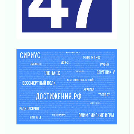
01 августа 2026
Лето без гаджетов
01 августа 2026
Болезнь девственниц и вампиров
01 августа 2026
Безмолвный крик о помощи
01 августа 2026
В музей всей семьёй
01 августа 2026
Без заявлений и очередей
01 августа 2026
Не женское это дело...уверены?
01 августа 2026
Все силы в кулак
01 августа 2026
Айда на пляж!
01 августа 2026
Один в поле — не воин
01 августа 2026