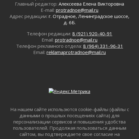
Главный редактор:
Алексеева Елена Викторовна
Ленобласть наводит порядок на дорогах и в
E-mail:
protradnoe@mail.ru
перевозках
Адрес редакции:
г. Отрадное, Ленинградское шоссе,
30 июля 2026
д. 6Б.
Комфортное лето: в Ленобласти 30 июля
Телефон редакции:
8 (921) 920-40-91
ожидается теплая и сухая погода
Email:
protradnoe@mail.ru
30 июля 2026
Телефон рекламного отдела:
8 (964) 331-96-31
Ладожский мост на трассе «Кола» полностью
Email:
reklamaprotradnoe@mail.ru
закроют для движения в ночь на 31 июля
30 июля 2026
Волейболисты из Всеволожского района
представят Ленинградскую область на
всероссийском финале в Москве
30 июля 2026
«Кубок Защитников Отечества» для
ветеранов СВО стартовал в Выборге
На нашем сайте использются cookie-файлы (файлы с
30 июля 2026
данными о прошлых посещениях сайта) для
Заблудившегося пенсионера вывели из леса в
персонализации сервисов и повышения удобства
Тосненском районе
пользователей. Продолжая пользоваться данным
30 июля 2026
сайтом, вы подтверждаете свое согласие на