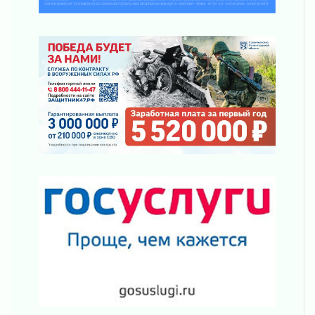
За сутки в Ленинградской области
ликвидировали 10 пожаров
03 августа 2026
Клюква наливается, но в корзинку пока не
просится
03 августа 2026
Строительные компании Ленобласти
подняли зарплаты почти на 40% за год
03 августа 2026
Шесть новых жизней в честь дня рождения
Ленинградской области
03 августа 2026
Уроки безопасности для детей и взрослых
03 августа 2026
Ленобласть отмечает День Воздушно-
десантных войск
02 августа 2026
«Активное лето»
02 августа 2026
Ленобласть отметила заслуги жителей перед