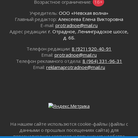
Километровые столбы «Дороги жизни»
Возрастное ограничение:
16+
отправили на реставрацию
Учредитель:
ООО «Невская волна»
02 августа 2026
Главный редактор:
Алексеева Елена Викторовна
Ленобласть внедрила передовую подготовку
E-mail:
protradnoe@mail.ru
операторов БПЛА
Адрес редакции:
г. Отрадное, Ленинградское шоссе,
02 августа 2026
д. 6Б.
В Ивангороде появилась «Избушка-
Телефон редакции:
8 (921) 920-40-91
воробушка»
Email:
protradnoe@mail.ru
02 августа 2026
Телефон рекламного отдела:
8 (964) 331-96-31
Юхла, мука, кантеле и Водяной
Email:
reklamaprotradnoe@mail.ru
01 августа 2026
Лето катится с горки
01 августа 2026
В Ленобласти открылась экспозиция к 150-
летию Билибина
01 августа 2026
Лето без гаджетов
01 августа 2026
На нашем сайте использются cookie-файлы (файлы с
Болезнь девственниц и вампиров
данными о прошлых посещениях сайта) для
01 августа 2026
персонализации сервисов и повышения удобства