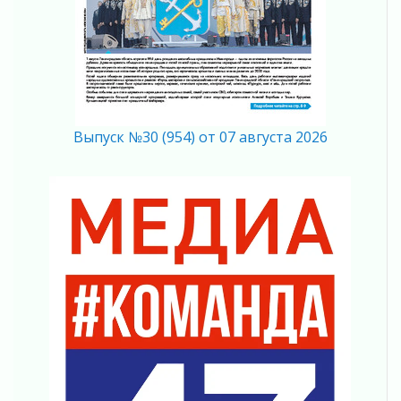
04 августа 2026
В Ленобласти растет потребление
мобильного трафика
04 августа 2026
Полумрак бьёт по карману
04 августа 2026
Выпуск №30 (954) от 07 августа 2026
Вниманию автомобилистов!
04 августа 2026
Память, сталь и музыка
04 августа 2026
Регион готовится к выборам
04 августа 2026
Никакого принуждения, только письменное
согласие
04 августа 2026
Без риска для здоровья и кошелька
04 августа 2026
Важная информация
04 августа 2026