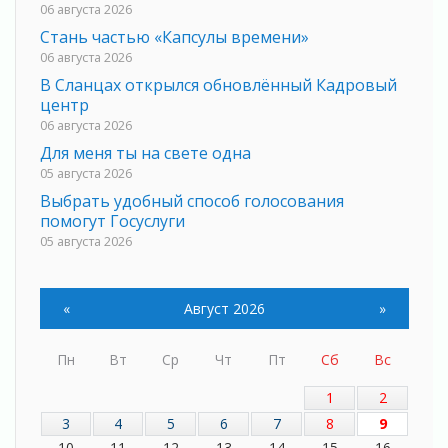
06 августа 2026
Стань частью «Капсулы времени»
06 августа 2026
В Сланцах открылся обновлённый Кадровый
центр
06 августа 2026
Для меня ты на свете одна
05 августа 2026
Выбрать удобный способ голосования
помогут Госуслуги
05 августа 2026
Планируйте свой маршрут заранее
05 августа 2026
«
Август 2026
»
Мода вне возраста и границ
05 августа 2026
Пн
Вт
Ср
Чт
Пт
Сб
Вс
Марафон обновлений
05 августа 2026
1
2
Добровольцы огненного фронта
3
4
5
6
7
8
9
05 августа 2026
10
11
12
13
14
15
16