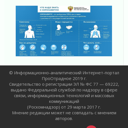
регионом и страной
02 августа 2026
Ладога — не пруд
02 августа 2026
ПСК через Гослуслуги напомнит жителям
Ленинградской области о неоплаченных
счетах
02 августа 2026
Пропавшего подростка нашли в Кировском
районе Ленобласти
02 августа 2026
© Информационно-аналитический Интернет-портал
Жителям Ленобласти напомнили, как
ПроОтрадное 2019 г.
действовать при укусе клеща
Свидетельство о регистрации ЭЛ № ФС 77 — 69222,
02 августа 2026
выдано Федеральной службой по надзору в сфере
связи, информационных технологий и массовых
В Ивангороде назвали новых почетных
коммуникаций
граждан Ленинградской области
(Роскомнадзор) от 29 марта 2017 г.
02 августа 2026
Мнение редакции может не совпадать с мнением
Готовность №1
авторов.
02 августа 2026