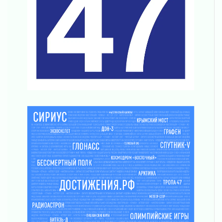
Что делать со сбережениями
04 августа 2026
Награды нашли строителей
03 августа 2026
Ленобласть повышает производительность
труда в ЖКХ
03 августа 2026
Поддержка волонтерских объединений
03 августа 2026
Ладожский мост полностью закроют на два
часа
03 августа 2026
Музеи Ленобласти обновляют пространства
03 августа 2026
Новая площадка: 2027
03 августа 2026
Часть медиков в Ленобласти сможет
рассчитывать на доплату от региона
03 августа 2026