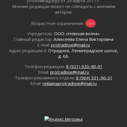
(Роскомнадзор) от 29 марта 2017 г.
От инженера-создателя к волонтёрам
Мнение редакции может не совпадать с мнением
«Созидателям»
авторов.
31 июля 2026
Генеральная репетиция векового юбилея
Возрастное ограничение:
16+
31 июля 2026
Учредитель:
ООО «Невская волна»
Открытое сердце и стремление делать добро
Главный редактор:
Алексеева Елена Викторовна
31 июля 2026
E-mail:
protradnoe@mail.ru
Давайте разберемся!
Адрес редакции:
г. Отрадное, Ленинградское шоссе,
30 июля 2026
д. 6Б.
Круглую ригу в Гатчине отреставрируют в
Телефон редакции:
8 (921) 920-40-91
2027 году
Email:
protradnoe@mail.ru
30 июля 2026
Телефон рекламного отдела:
8 (964) 331-96-31
Путешествие к западным рубежам
Email:
reklamaprotradnoe@mail.ru
30 июля 2026
Лаголовская общеобразовательная школа
откроется к концу сентября
30 июля 2026
Ленобласть наводит порядок на дорогах и в
перевозках
30 июля 2026