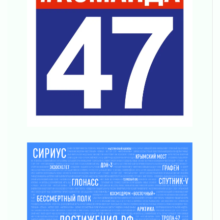
Готовность №1
02 августа 2026
Километровые столбы «Дороги жизни»
отправили на реставрацию
02 августа 2026
Ленобласть внедрила передовую подготовку
операторов БПЛА
02 августа 2026
В Ивангороде появилась «Избушка-
воробушка»
02 августа 2026
Юхла, мука, кантеле и Водяной
01 августа 2026
Лето катится с горки
01 августа 2026
В Ленобласти открылась экспозиция к 150-
летию Билибина
01 августа 2026
Лето без гаджетов
01 августа 2026