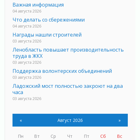
Важная информация
04 августа 2026
Что делать со сбережениями
04 августа 2026
Награды нашли строителей
03 августа 2026
Ленобласть повышает производительность
труда в ЖКХ
03 августа 2026
Поддержка волонтерских объединений
03 августа 2026
Ладожский мост полностью закроют на два
часа
03 августа 2026
Музеи Ленобласти обновляют пространства
03 августа 2026
«
Август 2026
»
Новая площадка: 2027
03 августа 2026
Пн
Вт
Ср
Чт
Пт
Сб
Вс
Часть медиков в Ленобласти сможет