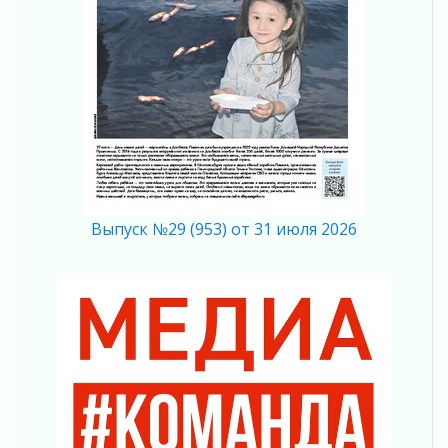
02 августа 2026
Ленобласть отметила заслуги жителей перед
регионом и страной
02 августа 2026
Ладога — не пруд
02 августа 2026
ПСК через Гослуслуги напомнит жителям
Ленинградской области о неоплаченных
счетах
02 августа 2026
Выпуск №29 (953) от 31 июля 2026
Пропавшего подростка нашли в Кировском
районе Ленобласти
02 августа 2026
Жителям Ленобласти напомнили, как
действовать при укусе клеща
02 августа 2026
В Ивангороде назвали новых почетных
граждан Ленинградской области
02 августа 2026