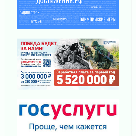
Болезнь девственниц и вампиров
01 августа 2026
Безмолвный крик о помощи
01 августа 2026
В музей всей семьёй
01 августа 2026
Без заявлений и очередей
01 августа 2026
Не женское это дело...уверены?
01 августа 2026
Все силы в кулак
01 августа 2026
Айда на пляж!
01 августа 2026
Один в поле — не воин
01 августа 2026
Пик топливного кризиса в регионе прошёл
31 июля 2026