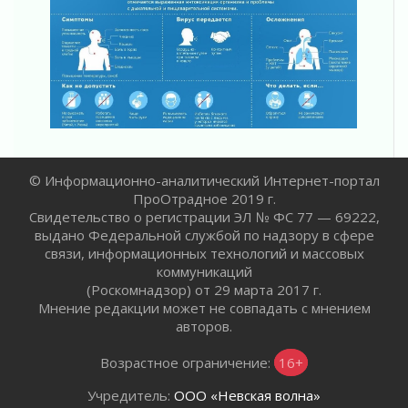
В Ленобласти открылась экспозиция к 150-
летию Билибина
01 августа 2026
Лето без гаджетов
01 августа 2026
Болезнь девственниц и вампиров
01 августа 2026
Безмолвный крик о помощи
01 августа 2026
© Информационно-аналитический Интернет-портал
В музей всей семьёй
ПроОтрадное 2019 г.
01 августа 2026
Свидетельство о регистрации ЭЛ № ФС 77 — 69222,
выдано Федеральной службой по надзору в сфере
Без заявлений и очередей
связи, информационных технологий и массовых
01 августа 2026
коммуникаций
Не женское это дело...уверены?
(Роскомнадзор) от 29 марта 2017 г.
01 августа 2026
Мнение редакции может не совпадать с мнением
Все силы в кулак
авторов.
01 августа 2026
Возрастное ограничение:
16+
Айда на пляж!
01 августа 2026
Учредитель:
ООО «Невская волна»