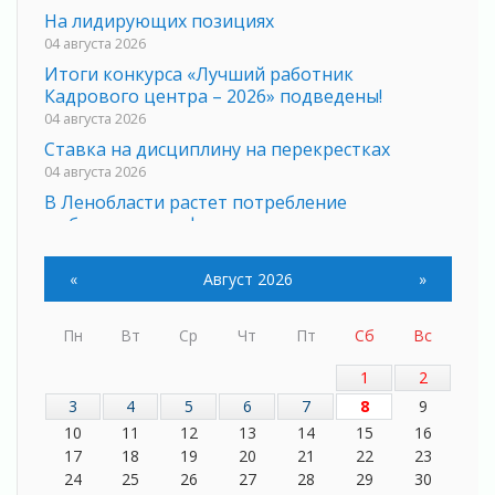
На лидирующих позициях
04 августа 2026
Итоги конкурса «Лучший работник
Кадрового центра – 2026» подведены!
04 августа 2026
Ставка на дисциплину на перекрестках
04 августа 2026
В Ленобласти растет потребление
мобильного трафика
04 августа 2026
Полумрак бьёт по карману
«
Август 2026
»
04 августа 2026
Вниманию автомобилистов!
Пн
Вт
Ср
Чт
Пт
Сб
Вс
04 августа 2026
1
2
Память, сталь и музыка
04 августа 2026
3
4
5
6
7
8
9
10
11
12
13
14
15
16
Регион готовится к выборам
17
18
19
20
21
22
23
04 августа 2026
24
25
26
27
28
29
30
Никакого принуждения, только письменное