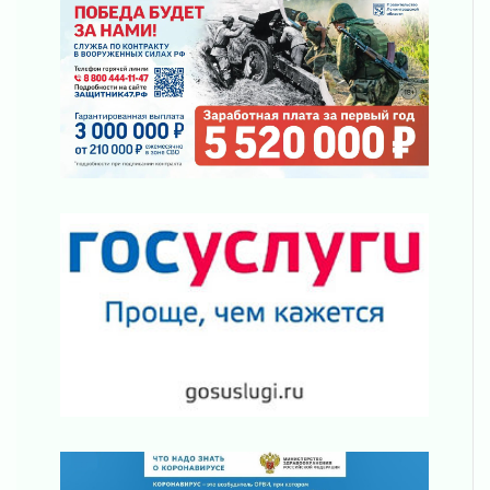
02 августа 2026
В Ивангороде назвали новых почетных
граждан Ленинградской области
02 августа 2026
Готовность №1
02 августа 2026
Километровые столбы «Дороги жизни»
отправили на реставрацию
02 августа 2026
Ленобласть внедрила передовую подготовку
операторов БПЛА
02 августа 2026
В Ивангороде появилась «Избушка-
воробушка»
02 августа 2026
Юхла, мука, кантеле и Водяной
01 августа 2026
Лето катится с горки
01 августа 2026