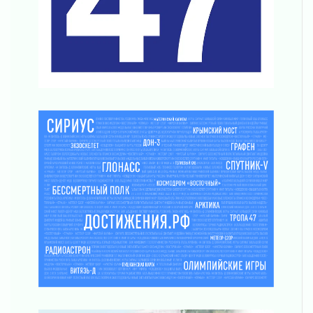
Ленобласть отмечает День Воздушно-
десантных войск
02 августа 2026
«Активное лето»
02 августа 2026
Ленобласть отметила заслуги жителей перед
регионом и страной
02 августа 2026
Ладога — не пруд
02 августа 2026
ПСК через Гослуслуги напомнит жителям
Ленинградской области о неоплаченных
счетах
02 августа 2026
Пропавшего подростка нашли в Кировском
районе Ленобласти
02 августа 2026
Жителям Ленобласти напомнили, как
действовать при укусе клеща