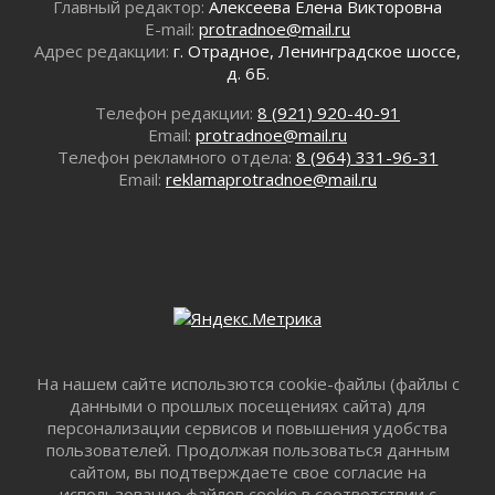
Один в поле — не воин
Главный редактор:
Алексеева Елена Викторовна
E-mail:
protradnoe@mail.ru
01 августа 2026
Адрес редакции:
г. Отрадное, Ленинградское шоссе,
Пик топливного кризиса в регионе прошёл
д. 6Б.
31 июля 2026
О мужестве, долге и стойкости
Телефон редакции:
8 (921) 920-40-91
Email:
protradnoe@mail.ru
31 июля 2026
Телефон рекламного отдела:
8 (964) 331-96-31
Ленинградцы — бойцам «Барс-Ленинградец»
Email:
reklamaprotradnoe@mail.ru
31 июля 2026
Маршрутами будущего — к заветной цели
31 июля 2026
«Корвет» на страже
31 июля 2026
Правила для жизни
31 июля 2026
С рабочим визитом
На нашем сайте использются cookie-файлы (файлы с
31 июля 2026
данными о прошлых посещениях сайта) для
персонализации сервисов и повышения удобства
В Шлиссельбурге прошла акция «Белый
пользователей. Продолжая пользоваться данным
кораблик Памяти»
сайтом, вы подтверждаете свое согласие на
31 июля 2026
использование файлов cookie в соответствии с