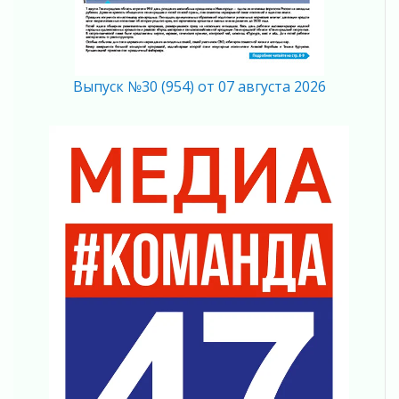
03 августа 2026
Новая площадка: 2027
03 августа 2026
Часть медиков в Ленобласти сможет
Выпуск №30 (954) от 07 августа 2026
рассчитывать на доплату от региона
03 августа 2026
За сутки в Ленинградской области
ликвидировали 10 пожаров
03 августа 2026
Клюква наливается, но в корзинку пока не
просится
03 августа 2026
Строительные компании Ленобласти
подняли зарплаты почти на 40% за год
03 августа 2026
Шесть новых жизней в честь дня рождения
Ленинградской области
03 августа 2026
Уроки безопасности для детей и взрослых
03 августа 2026