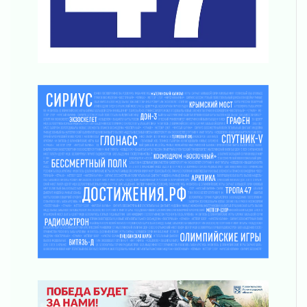
Поддержка волонтерских объединений
03 августа 2026
Ладожский мост полностью закроют на два
часа
03 августа 2026
Музеи Ленобласти обновляют пространства
03 августа 2026
Новая площадка: 2027
03 августа 2026
Часть медиков в Ленобласти сможет
рассчитывать на доплату от региона
03 августа 2026
За сутки в Ленинградской области
ликвидировали 10 пожаров
03 августа 2026
Клюква наливается, но в корзинку пока не
просится
03 августа 2026
Строительные компании Ленобласти
подняли зарплаты почти на 40% за год