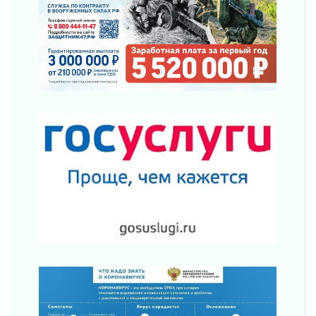
03 августа 2026
Шесть новых жизней в честь дня рождения
Ленинградской области
03 августа 2026
Уроки безопасности для детей и взрослых
03 августа 2026
Ленобласть отмечает День Воздушно-
десантных войск
02 августа 2026
«Активное лето»
02 августа 2026
Ленобласть отметила заслуги жителей перед
регионом и страной
02 августа 2026
Ладога — не пруд
02 августа 2026
ПСК через Гослуслуги напомнит жителям
Ленинградской области о неоплаченных
счетах
02 августа 2026