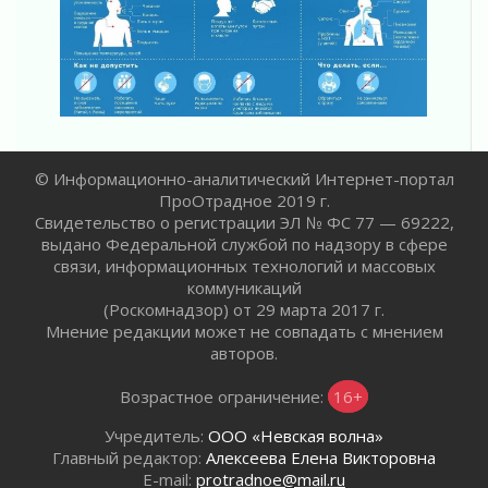
Пропавшего подростка нашли в Кировском
районе Ленобласти
02 августа 2026
Жителям Ленобласти напомнили, как
действовать при укусе клеща
02 августа 2026
В Ивангороде назвали новых почетных
© Информационно-аналитический Интернет-портал
граждан Ленинградской области
ПроОтрадное 2019 г.
02 августа 2026
Свидетельство о регистрации ЭЛ № ФС 77 — 69222,
выдано Федеральной службой по надзору в сфере
Готовность №1
связи, информационных технологий и массовых
02 августа 2026
коммуникаций
Километровые столбы «Дороги жизни»
(Роскомнадзор) от 29 марта 2017 г.
отправили на реставрацию
Мнение редакции может не совпадать с мнением
02 августа 2026
авторов.
Ленобласть внедрила передовую подготовку
Возрастное ограничение:
16+
операторов БПЛА
02 августа 2026
Учредитель:
ООО «Невская волна»
В Ивангороде появилась «Избушка-
Главный редактор:
Алексеева Елена Викторовна
воробушка»
E-mail:
protradnoe@mail.ru