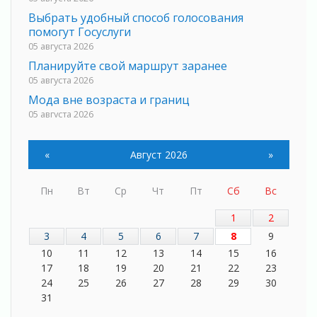
Выбрать удобный способ голосования
помогут Госуслуги
05 августа 2026
Планируйте свой маршрут заранее
05 августа 2026
Мода вне возраста и границ
05 августа 2026
Марафон обновлений
05 августа 2026
«
Август 2026
»
Добровольцы огненного фронта
05 августа 2026
Пн
Вт
Ср
Чт
Пт
Сб
Вс
С заботой о здоровье
05 августа 2026
1
2
Лучшая из лучших
3
4
5
6
7
8
9
05 августа 2026
10
11
12
13
14
15
16
17
18
19
20
21
22
23
Пульс региона
24
25
26
27
28
29
30
05 августа 2026
31
«Результат командный, заслуга каждого