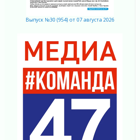
Память, сталь и музыка
04 августа 2026
Выпуск №30 (954) от 07 августа 2026
Регион готовится к выборам
04 августа 2026
Никакого принуждения, только письменное
согласие
04 августа 2026
Без риска для здоровья и кошелька
04 августа 2026
Важная информация
04 августа 2026
Что делать со сбережениями
04 августа 2026
Награды нашли строителей
03 августа 2026
Ленобласть повышает производительность
труда в ЖКХ
03 августа 2026