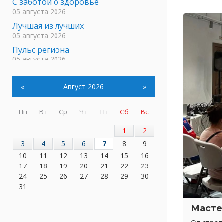
С заботой о здоровье
05 августа 2026
Лучшая из лучших
05 августа 2026
Пульс региона
05 августа 2026
«Результат командный, заслуга
каждого ведомства и
«
Август 2026
»
муниципалитета»
05 августа 2026
Пн
Вт
Ср
Чт
Пт
Сб
Вс
Вдохновлять, просвещать и
объединять!
1
2
05 августа 2026
3
4
5
6
7
8
9
Не оставят в беде
10
11
12
13
14
15
16
05 августа 2026
17
18
19
20
21
22
23
На лидирующих позициях
24
25
26
27
28
29
30
04 августа 2026
31
Итоги конкурса «Лучший работник
Кадрового центра – 2026»
Масте
подведены!