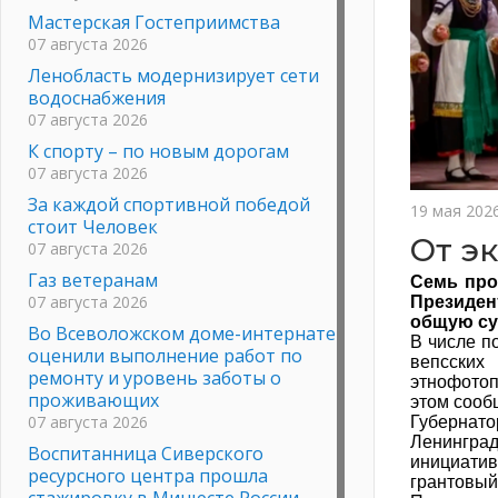
Мастерская Гостеприимства
07 августа 2026
Ленобласть модернизирует сети
водоснабжения
07 августа 2026
К спорту – по новым дорогам
07 августа 2026
За каждой спортивной победой
19 мая 202
стоит Человек
От э
07 августа 2026
Газ ветеранам
Семь про
07 августа 2026
Президен
общую сум
Во Всеволожском доме-интернате
В числе п
оценили выполнение работ по
вепсских
ремонту и уровень заботы о
этнофотоп
проживающих
этом сооб
07 августа 2026
Губернато
Ленинград
Воспитанница Сиверского
инициатив
ресурсного центра прошла
грантовый
стажировку в Минюсте России