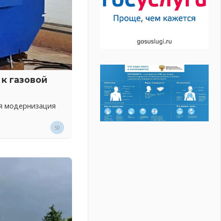
к газовой
ся модернизация
50