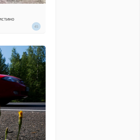
истино
45