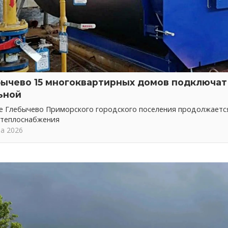
бычево 15 многоквартирных домов подключат 
ьной
ке Глебычево Приморского городского поселения продолжает
 теплоснабжения
та 2026