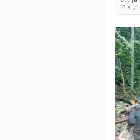
От стра
04 августа 2026
07 авгус
Ставка на дисциплину на
перекрестках
04 августа 2026
В Ленобласти растет потребление
мобильного трафика
04 августа 2026
Полумрак бьёт по карману
04 августа 2026
Вниманию автомобилистов!
04 августа 2026
Память, сталь и музыка
04 августа 2026
Регион готовится к выборам
04 августа 2026
Никакого принуждения, только
письменное согласие
04 августа 2026
Без риска для здоровья и кошелька