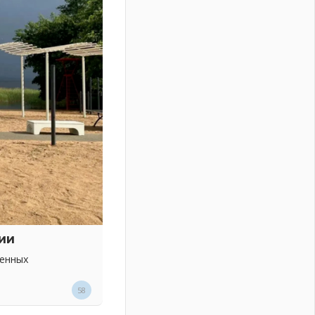
ии
венных
58