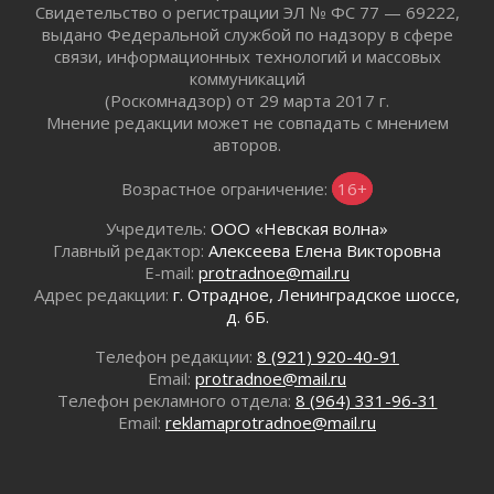
Свидетельство о регистрации ЭЛ № ФС 77 — 69222,
01 августа 2026
выдано Федеральной службой по надзору в сфере
Без заявлений и очередей
связи, информационных технологий и массовых
01 августа 2026
коммуникаций
(Роскомнадзор) от 29 марта 2017 г.
Не женское это дело...уверены?
Мнение редакции может не совпадать с мнением
01 августа 2026
авторов.
Все силы в кулак
01 августа 2026
Возрастное ограничение:
16+
Айда на пляж!
Учредитель:
ООО «Невская волна»
01 августа 2026
Главный редактор:
Алексеева Елена Викторовна
Один в поле — не воин
E-mail:
protradnoe@mail.ru
01 августа 2026
Адрес редакции:
г. Отрадное, Ленинградское шоссе,
Пик топливного кризиса в регионе прошёл
д. 6Б.
31 июля 2026
Телефон редакции:
8 (921) 920-40-91
О мужестве, долге и стойкости
Email:
protradnoe@mail.ru
31 июля 2026
Телефон рекламного отдела:
8 (964) 331-96-31
Ленинградцы — бойцам «Барс-Ленинградец»
Email:
reklamaprotradnoe@mail.ru
31 июля 2026
Маршрутами будущего — к заветной цели