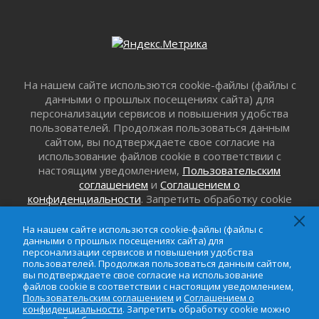
31 июля 2026
«Корвет» на страже
31 июля 2026
Правила для жизни
31 июля 2026
На нашем сайте использются cookie-файлы (файлы с
С рабочим визитом
данными о прошлых посещениях сайта) для
31 июля 2026
персонализации сервисов и повышения удобства
В Шлиссельбурге прошла акция «Белый
пользователей. Продолжая пользоваться данным
кораблик Памяти»
сайтом, вы подтверждаете свое согласие на
31 июля 2026
использование файлов cookie в соответствии с
настоящим уведомлением,
Пользовательским
Новые возможности для творчества
соглашением
и
Соглашением о
31 июля 2026
конфиденциальности
. Запретить обработку cookie
За сухими цифрами — реальная жизнь
можно в настройке браузера.
31 июля 2026
На нашем сайте использются cookie-файлы (файлы с
От инженера-создателя к волонтёрам
данными о прошлых посещениях сайта) для
персонализации сервисов и повышения удобства
«Созидателям»
пользователей. Продолжая пользоваться данным сайтом,
31 июля 2026
вы подтверждаете свое согласие на использование
файлов cookie в соответствии с настоящим уведомлением,
Генеральная репетиция векового юбилея
Пользовательским соглашением
и
Соглашением о
31 июля 2026
конфиденциальности
. Запретить обработку cookie можно