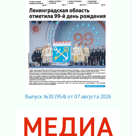
03 августа 2026
Ленобласть повышает производительность
труда в ЖКХ
03 августа 2026
Поддержка волонтерских объединений
03 августа 2026
Ладожский мост полностью закроют на два
часа
03 августа 2026
Музеи Ленобласти обновляют пространства
03 августа 2026
Новая площадка: 2027
03 августа 2026
Выпуск №30 (954) от 07 августа 2026
Часть медиков в Ленобласти сможет
рассчитывать на доплату от региона
03 августа 2026
За сутки в Ленинградской области
ликвидировали 10 пожаров
03 августа 2026