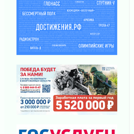
02 августа 2026
ПСК через Гослуслуги напомнит жителям
Ленинградской области о неоплаченных
счетах
02 августа 2026
Пропавшего подростка нашли в Кировском
районе Ленобласти
02 августа 2026
Жителям Ленобласти напомнили, как
действовать при укусе клеща
02 августа 2026
В Ивангороде назвали новых почетных
граждан Ленинградской области
02 августа 2026
Готовность №1
02 августа 2026
Километровые столбы «Дороги жизни»
отправили на реставрацию
02 августа 2026