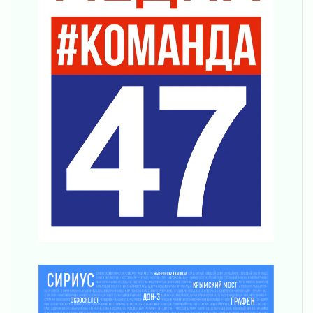
Клюква наливается, но в корзинку пока не
просится
03 августа 2026
Строительные компании Ленобласти
подняли зарплаты почти на 40% за год
03 августа 2026
Шесть новых жизней в честь дня рождения
Ленинградской области
03 августа 2026
Уроки безопасности для детей и взрослых
03 августа 2026
Ленобласть отмечает День Воздушно-
десантных войск
02 августа 2026
«Активное лето»
02 августа 2026
Ленобласть отметила заслуги жителей перед
регионом и страной
02 августа 2026
Ладога — не пруд