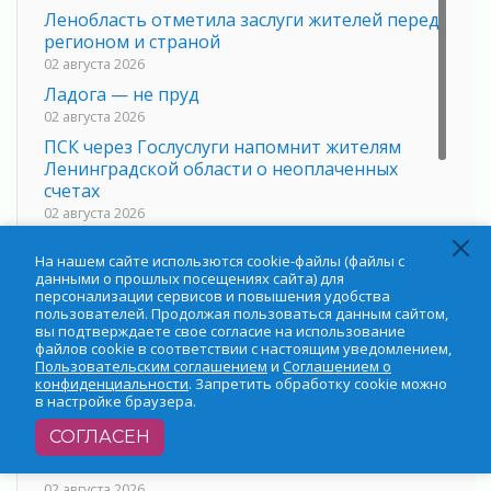
Ленобласть отметила заслуги жителей перед
регионом и страной
02 августа 2026
Ладога — не пруд
02 августа 2026
ПСК через Гослуслуги напомнит жителям
Ленинградской области о неоплаченных
счетах
02 августа 2026
Пропавшего подростка нашли в Кировском
На нашем сайте использются cookie-файлы (файлы с
районе Ленобласти
данными о прошлых посещениях сайта) для
02 августа 2026
персонализации сервисов и повышения удобства
пользователей. Продолжая пользоваться данным сайтом,
Жителям Ленобласти напомнили, как
вы подтверждаете свое согласие на использование
действовать при укусе клеща
файлов cookie в соответствии с настоящим уведомлением,
02 августа 2026
Пользовательским соглашением
и
Соглашением о
конфиденциальности
. Запретить обработку cookie можно
В Ивангороде назвали новых почетных
в настройке браузера.
граждан Ленинградской области
СОГЛАСЕН
02 августа 2026
Готовность №1
02 августа 2026