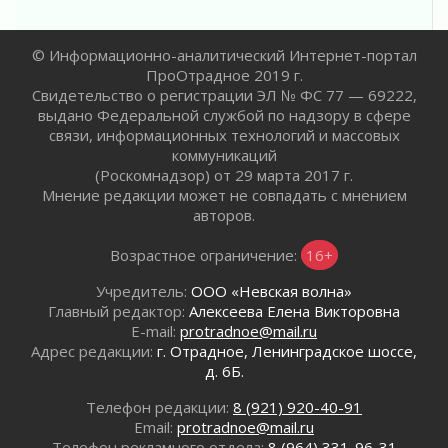
01 августа 2026
Не женское это дело...уверены?
01 августа 2026
© Информационно-аналитический Интернет-портал
ПроОтрадное 2019 г.
Все силы в кулак
Свидетельство о регистрации ЭЛ № ФС 77 — 69222,
01 августа 2026
выдано Федеральной службой по надзору в сфере
Айда на пляж!
связи, информационных технологий и массовых
01 августа 2026
коммуникаций
(Роскомнадзор) от 29 марта 2017 г.
Один в поле — не воин
Мнение редакции может не совпадать с мнением
01 августа 2026
авторов.
Пик топливного кризиса в регионе прошёл
31 июля 2026
Возрастное ограничение:
16+
О мужестве, долге и стойкости
Учредитель:
ООО «Невская волна»
31 июля 2026
Главный редактор:
Алексеева Елена Викторовна
Ленинградцы — бойцам «Барс-Ленинградец»
E-mail:
protradnoe@mail.ru
31 июля 2026
Адрес редакции:
г. Отрадное, Ленинградское шоссе,
Маршрутами будущего — к заветной цели
д. 6Б.
31 июля 2026
Телефон редакции:
8 (921) 920-40-91
«Корвет» на страже
Email:
protradnoe@mail.ru
31 июля 2026
Телефон рекламного отдела:
8 (964) 331-96-31