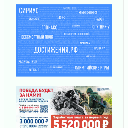
Ленинградской области о неоплаченных
счетах
02 августа 2026
Пропавшего подростка нашли в Кировском
районе Ленобласти
02 августа 2026
Жителям Ленобласти напомнили, как
действовать при укусе клеща
02 августа 2026
В Ивангороде назвали новых почетных
граждан Ленинградской области
02 августа 2026
Готовность №1
02 августа 2026
Километровые столбы «Дороги жизни»
отправили на реставрацию
02 августа 2026
Ленобласть внедрила передовую подготовку
операторов БПЛА
02 августа 2026