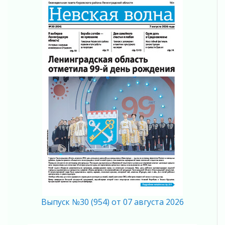
03 августа 2026
Поддержка волонтерских объединений
03 августа 2026
Ладожский мост полностью закроют на два
часа
03 августа 2026
Музеи Ленобласти обновляют пространства
03 августа 2026
Новая площадка: 2027
03 августа 2026
Часть медиков в Ленобласти сможет
рассчитывать на доплату от региона
03 августа 2026
За сутки в Ленинградской области
ликвидировали 10 пожаров
03 августа 2026
Клюква наливается, но в корзинку пока не
Выпуск №30 (954) от 07 августа 2026
просится
03 августа 2026