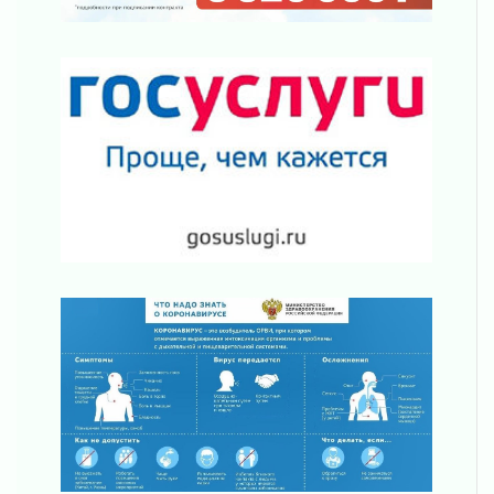
В Ивангороде появилась «Избушка-
воробушка»
02 августа 2026
Юхла, мука, кантеле и Водяной
01 августа 2026
Лето катится с горки
01 августа 2026
В Ленобласти открылась экспозиция к 150-
летию Билибина
01 августа 2026
Лето без гаджетов
01 августа 2026
Болезнь девственниц и вампиров
01 августа 2026
Безмолвный крик о помощи
01 августа 2026
В музей всей семьёй
01 августа 2026
Без заявлений и очередей