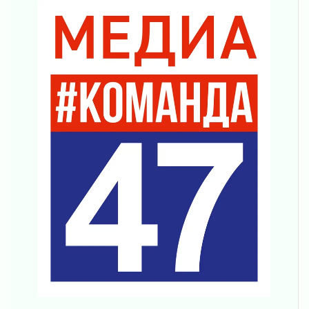
Строительные компании Ленобласти
подняли зарплаты почти на 40% за год
03 августа 2026
Шесть новых жизней в честь дня рождения
Ленинградской области
03 августа 2026
Уроки безопасности для детей и взрослых
03 августа 2026
Ленобласть отмечает День Воздушно-
десантных войск
02 августа 2026
«Активное лето»
02 августа 2026
Ленобласть отметила заслуги жителей перед
регионом и страной
02 августа 2026
Ладога — не пруд
02 августа 2026
ПСК через Гослуслуги напомнит жителям