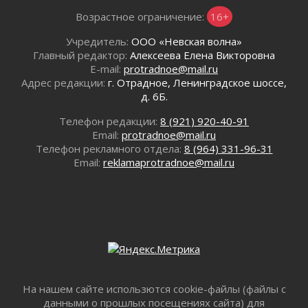
01 августа 2026
Возрастное ограничение:
16+
Все силы в кулак
01 августа 2026
Учредитель:
ООО «Невская волна»
Айда на пляж!
Главный редактор:
Алексеева Елена Викторовна
01 августа 2026
E-mail:
protradnoe@mail.ru
Адрес редакции:
г. Отрадное, Ленинградское шоссе,
Один в поле — не воин
д. 6Б.
01 августа 2026
Пик топливного кризиса в регионе прошёл
Телефон редакции:
8 (921) 920-40-91
31 июля 2026
Email:
protradnoe@mail.ru
Телефон рекламного отдела:
8 (964) 331-96-31
О мужестве, долге и стойкости
Email:
reklamaprotradnoe@mail.ru
31 июля 2026
Ленинградцы — бойцам «Барс-Ленинградец»
31 июля 2026
Маршрутами будущего — к заветной цели
31 июля 2026
«Корвет» на страже
31 июля 2026
Правила для жизни
На нашем сайте использются cookie-файлы (файлы с
31 июля 2026
данными о прошлых посещениях сайта) для