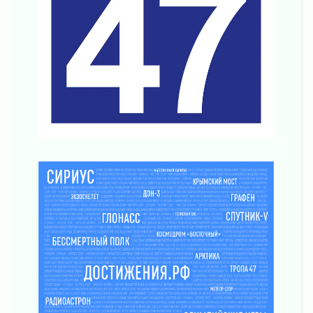
03 августа 2026
Шесть новых жизней в честь дня рождения
Ленинградской области
03 августа 2026
Уроки безопасности для детей и взрослых
03 августа 2026
Ленобласть отмечает День Воздушно-
десантных войск
02 августа 2026
«Активное лето»
02 августа 2026
Ленобласть отметила заслуги жителей перед
регионом и страной
02 августа 2026
Ладога — не пруд
02 августа 2026
ПСК через Гослуслуги напомнит жителям
Ленинградской области о неоплаченных
счетах
02 августа 2026