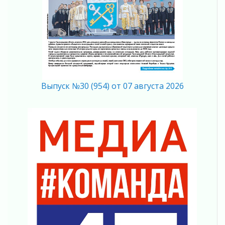
03 августа 2026
Ладожский мост полностью закроют на два
часа
03 августа 2026
Музеи Ленобласти обновляют пространства
03 августа 2026
Новая площадка: 2027
Выпуск №30 (954) от 07 августа 2026
03 августа 2026
Часть медиков в Ленобласти сможет
рассчитывать на доплату от региона
03 августа 2026
За сутки в Ленинградской области
ликвидировали 10 пожаров
03 августа 2026
Клюква наливается, но в корзинку пока не
просится
03 августа 2026
Строительные компании Ленобласти
подняли зарплаты почти на 40% за год