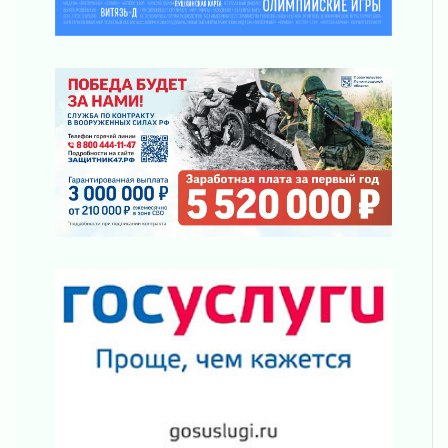
Пропавшего подростка нашли в Кировском
районе Ленобласти
02 августа 2026
Жителям Ленобласти напомнили, как
действовать при укусе клеща
02 августа 2026
В Ивангороде назвали новых почетных
граждан Ленинградской области
02 августа 2026
Готовность №1
02 августа 2026
Километровые столбы «Дороги жизни»
отправили на реставрацию
02 августа 2026
Ленобласть внедрила передовую подготовку
операторов БПЛА
02 августа 2026
В Ивангороде появилась «Избушка-
воробушка»
02 августа 2026