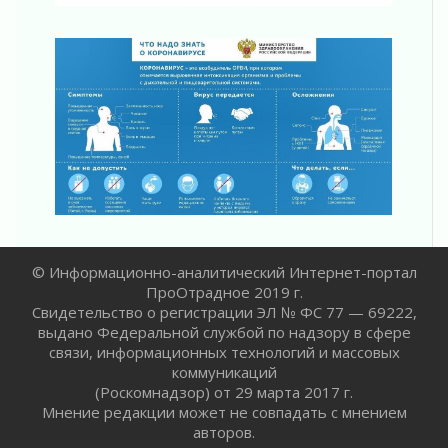
Юхла, мука, кантеле и Водяной
01 августа 2026
Лето катится с горки
01 августа 2026
В Ленобласти открылась экспозиция к 150-
летию Билибина
01 августа 2026
Лето без гаджетов
01 августа 2026
Болезнь девственниц и вампиров
01 августа 2026
© Информационно-аналитический Интернет-портал
Безмолвный крик о помощи
ПроОтрадное 2019 г.
01 августа 2026
Свидетельство о регистрации ЭЛ № ФС 77 — 69222,
В музей всей семьёй
выдано Федеральной службой по надзору в сфере
связи, информационных технологий и массовых
01 августа 2026
коммуникаций
Без заявлений и очередей
(Роскомнадзор) от 29 марта 2017 г.
01 августа 2026
Мнение редакции может не совпадать с мнением
Не женское это дело...уверены?
авторов.