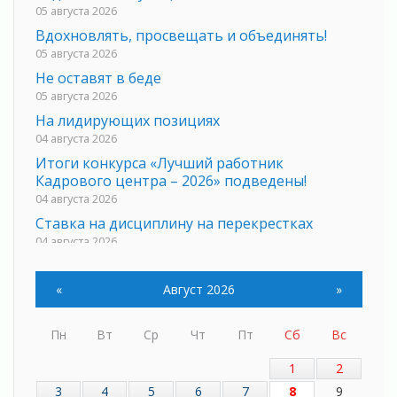
05 августа 2026
Вдохновлять, просвещать и объединять!
05 августа 2026
Не оставят в беде
05 августа 2026
На лидирующих позициях
04 августа 2026
Итоги конкурса «Лучший работник
Кадрового центра – 2026» подведены!
04 августа 2026
Ставка на дисциплину на перекрестках
04 августа 2026
В Ленобласти растет потребление
мобильного трафика
«
Август 2026
»
04 августа 2026
Полумрак бьёт по карману
Пн
Вт
Ср
Чт
Пт
Сб
Вс
04 августа 2026
Вниманию автомобилистов!
1
2
04 августа 2026
3
4
5
6
7
8
9