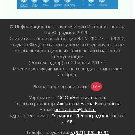
Комфортное лето: в Ленобласти 30 июля
ожидается теплая и сухая погода
30 июля 2026
Ладожский мост на трассе «Кола» полностью
© Информационно-аналитический Интернет-портал
закроют для движения в ночь на 31 июля
ПроОтрадное 2019 г.
30 июля 2026
Свидетельство о регистрации ЭЛ № ФС 77 — 69222,
Волейболисты из Всеволожского района
выдано Федеральной службой по надзору в сфере
представят Ленинградскую область на
связи, информационных технологий и массовых
всероссийском финале в Москве
коммуникаций
30 июля 2026
(Роскомнадзор) от 29 марта 2017 г.
«Кубок Защитников Отечества» для
Мнение редакции может не совпадать с мнением
ветеранов СВО стартовал в Выборге
авторов.
30 июля 2026
Возрастное ограничение:
16+
Заблудившегося пенсионера вывели из леса в
Тосненском районе
Учредитель:
ООО «Невская волна»
30 июля 2026
Главный редактор:
Алексеева Елена Викторовна
Редкие птенцы козодоя вылупились во
E-mail:
protradnoe@mail.ru
Всеволожском районе Ленобласти
Адрес редакции:
г. Отрадное, Ленинградское шоссе,
д. 6Б.
30 июля 2026
Изменение расписания 565 автобуса
Телефон редакции:
8 (921) 920-40-91