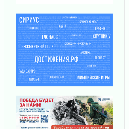
31 июля 2026
Ленинградцы — бойцам «Барс-Ленинградец»
31 июля 2026
Маршрутами будущего — к заветной цели
31 июля 2026
«Корвет» на страже
31 июля 2026
Правила для жизни
31 июля 2026
С рабочим визитом
31 июля 2026
В Шлиссельбурге прошла акция «Белый
кораблик Памяти»
31 июля 2026
Новые возможности для творчества
31 июля 2026
За сухими цифрами — реальная жизнь
31 июля 2026
От инженера-создателя к волонтёрам