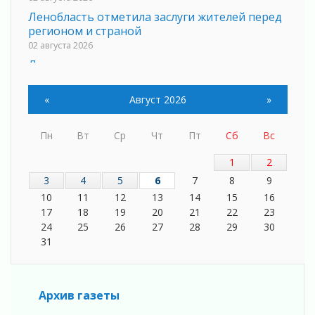
Ленобласть отметила заслуги жителей перед
регионом и страной
02 августа 2026
Ладога — не пруд
02 августа 2026
ПСК через Гослуслуги напомнит жителям
«
Август 2026
»
Ленинградской области о неоплаченных
счетах
Пн
Вт
Ср
Чт
Пт
Сб
Вс
02 августа 2026
Пропавшего подростка нашли в Кировском
1
2
районе Ленобласти
3
4
5
6
7
8
9
02 августа 2026
10
11
12
13
14
15
16
Жителям Ленобласти напомнили, как
17
18
19
20
21
22
23
действовать при укусе клеща
24
25
26
27
28
29
30
02 августа 2026
31
В Ивангороде назвали новых почетных
граждан Ленинградской области
02 августа 2026
Архив газеты
Готовность №1