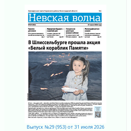
02 августа 2026
Километровые столбы «Дороги жизни»
отправили на реставрацию
02 августа 2026
Ленобласть внедрила передовую подготовку
операторов БПЛА
02 августа 2026
В Ивангороде появилась «Избушка-
воробушка»
02 августа 2026
Юхла, мука, кантеле и Водяной
01 августа 2026
Лето катится с горки
01 августа 2026
В Ленобласти открылась экспозиция к 150-
летию Билибина
01 августа 2026
Лето без гаджетов
01 августа 2026
Выпуск №29 (953) от 31 июля 2026
Болезнь девственниц и вампиров