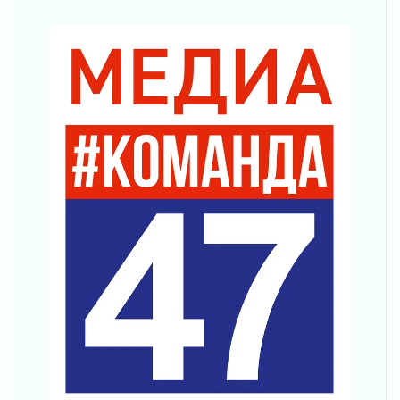
01 августа 2026
Безмолвный крик о помощи
01 августа 2026
В музей всей семьёй
01 августа 2026
Без заявлений и очередей
01 августа 2026
Не женское это дело...уверены?
01 августа 2026
Все силы в кулак
01 августа 2026
Айда на пляж!
01 августа 2026
Один в поле — не воин
01 августа 2026
Пик топливного кризиса в регионе прошёл
31 июля 2026
О мужестве, долге и стойкости