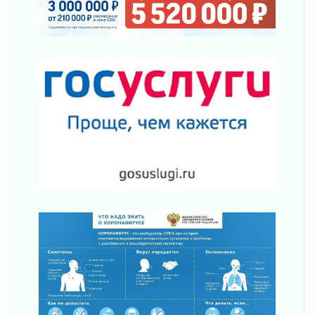
«Созидателям»
31 июля 2026
Генеральная репетиция векового юбилея
31 июля 2026
Открытое сердце и стремление делать добро
31 июля 2026
Давайте разберемся!
30 июля 2026
Круглую ригу в Гатчине отреставрируют в
2027 году
30 июля 2026
Путешествие к западным рубежам
30 июля 2026
Лаголовская общеобразовательная школа
откроется к концу сентября
30 июля 2026
Ленобласть наводит порядок на дорогах и в
перевозках
30 июля 2026