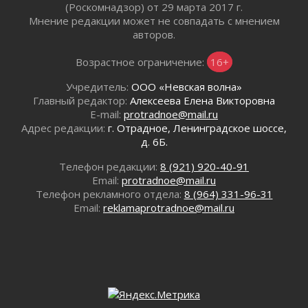
(Роскомнадзор) от 29 марта 2017 г.
Готовность №1
Мнение редакции может не совпадать с мнением
02 августа 2026
авторов.
Километровые столбы «Дороги жизни»
отправили на реставрацию
Возрастное ограничение:
16+
02 августа 2026
Учредитель:
ООО «Невская волна»
Ленобласть внедрила передовую подготовку
Главный редактор:
Алексеева Елена Викторовна
операторов БПЛА
E-mail:
protradnoe@mail.ru
02 августа 2026
Адрес редакции:
г. Отрадное, Ленинградское шоссе,
В Ивангороде появилась «Избушка-
д. 6Б.
воробушка»
02 августа 2026
Телефон редакции:
8 (921) 920-40-91
Email:
protradnoe@mail.ru
Юхла, мука, кантеле и Водяной
Телефон рекламного отдела:
8 (964) 331-96-31
01 августа 2026
Email:
reklamaprotradnoe@mail.ru
Лето катится с горки
01 августа 2026
В Ленобласти открылась экспозиция к 150-
летию Билибина
01 августа 2026
Лето без гаджетов