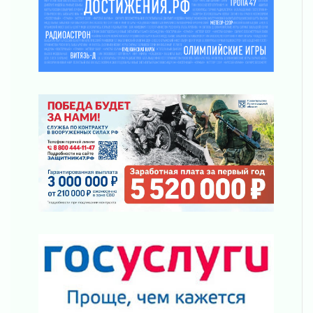
рассчитывать на доплату от региона
03 августа 2026
За сутки в Ленинградской области
ликвидировали 10 пожаров
03 августа 2026
Клюква наливается, но в корзинку пока не
просится
03 августа 2026
Строительные компании Ленобласти
подняли зарплаты почти на 40% за год
03 августа 2026
Шесть новых жизней в честь дня рождения
Ленинградской области
03 августа 2026
Уроки безопасности для детей и взрослых
03 августа 2026
Ленобласть отмечает День Воздушно-
десантных войск
02 августа 2026