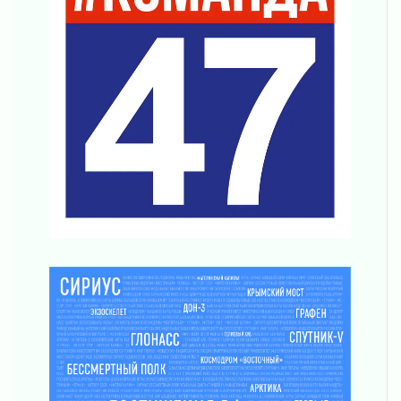
Важная информация
04 августа 2026
Что делать со сбережениями
04 августа 2026
Награды нашли строителей
03 августа 2026
Ленобласть повышает производительность
труда в ЖКХ
03 августа 2026
Поддержка волонтерских объединений
03 августа 2026
Ладожский мост полностью закроют на два
часа
03 августа 2026
Музеи Ленобласти обновляют пространства
03 августа 2026
Новая площадка: 2027
03 августа 2026
Часть медиков в Ленобласти сможет