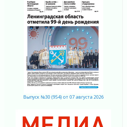
Ладожский мост полностью закроют на два
часа
03 августа 2026
Музеи Ленобласти обновляют пространства
03 августа 2026
Новая площадка: 2027
03 августа 2026
Часть медиков в Ленобласти сможет
рассчитывать на доплату от региона
03 августа 2026
За сутки в Ленинградской области
ликвидировали 10 пожаров
03 августа 2026
Клюква наливается, но в корзинку пока не
просится
Выпуск №30 (954) от 07 августа 2026
03 августа 2026
Строительные компании Ленобласти
подняли зарплаты почти на 40% за год
03 августа 2026
Шесть новых жизней в честь дня рождения