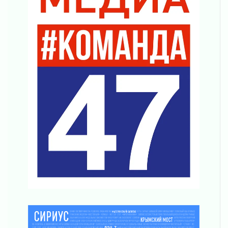
Ленинградской области
03 августа 2026
Уроки безопасности для детей и взрослых
03 августа 2026
Ленобласть отмечает День Воздушно-
десантных войск
02 августа 2026
«Активное лето»
02 августа 2026
Ленобласть отметила заслуги жителей перед
регионом и страной
02 августа 2026
Ладога — не пруд
02 августа 2026
ПСК через Гослуслуги напомнит жителям
Ленинградской области о неоплаченных
счетах
02 августа 2026
Пропавшего подростка нашли в Кировском