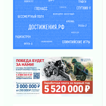
районе Ленобласти
02 августа 2026
Жителям Ленобласти напомнили, как
действовать при укусе клеща
02 августа 2026
В Ивангороде назвали новых почетных
граждан Ленинградской области
02 августа 2026
Готовность №1
02 августа 2026
Километровые столбы «Дороги жизни»
отправили на реставрацию
02 августа 2026
Ленобласть внедрила передовую подготовку
операторов БПЛА
02 августа 2026
В Ивангороде появилась «Избушка-
воробушка»
02 августа 2026
Юхла, мука, кантеле и Водяной