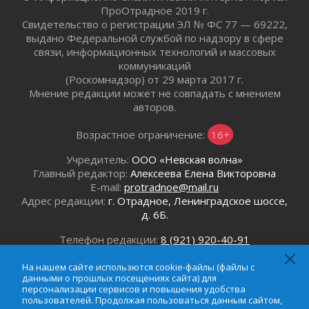
01 августа 2026
ПроОтрадное 2019 г.
Свидетельство о регистрации ЭЛ № ФС 77 — 69222,
Айда на пляж!
выдано Федеральной службой по надзору в сфере
01 августа 2026
связи, информационных технологий и массовых
Один в поле — не воин
коммуникаций
01 августа 2026
(Роскомнадзор) от 29 марта 2017 г.
Мнение редакции может не совпадать с мнением
Пик топливного кризиса в регионе прошёл
авторов.
31 июля 2026
О мужестве, долге и стойкости
Возрастное ограничение:
16+
31 июля 2026
Учредитель:
ООО «Невская волна»
Ленинградцы — бойцам «Барс-Ленинградец»
Главный редактор:
Алексеева Елена Викторовна
31 июля 2026
E-mail:
protradnoe@mail.ru
Маршрутами будущего — к заветной цели
Адрес редакции:
г. Отрадное, Ленинградское шоссе,
31 июля 2026
д. 6Б.
«Корвет» на страже
Телефон редакции:
8 (921) 920-40-91
31 июля 2026
Email:
protradnoe@mail.ru
Правила для жизни
Телефон рекламного отдела:
8 (964) 331-96-31
На нашем сайте использются cookie-файлы (файлы с
31 июля 2026
данными о прошлых посещениях сайта) для
Email:
reklamaprotradnoe@mail.ru
персонализации сервисов и повышения удобства
С рабочим визитом
пользователей. Продолжая пользоваться данным сайтом,
31 июля 2026