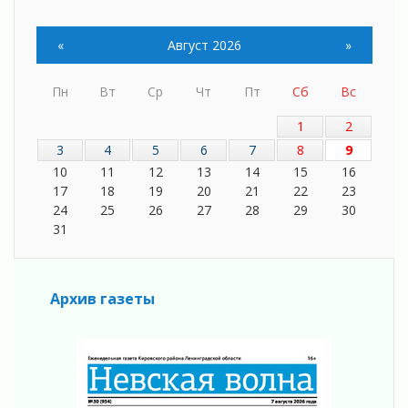
04 августа 2026
Регион готовится к выборам
04 августа 2026
«
Август 2026
»
Никакого принуждения, только письменное
согласие
Пн
Вт
Ср
Чт
Пт
Сб
Вс
04 августа 2026
1
2
Без риска для здоровья и кошелька
3
4
5
6
7
8
9
04 августа 2026
10
11
12
13
14
15
16
Важная информация
17
18
19
20
21
22
23
04 августа 2026
24
25
26
27
28
29
30
Что делать со сбережениями
31
04 августа 2026
Награды нашли строителей
03 августа 2026
Архив газеты
Ленобласть повышает производительность
труда в ЖКХ
03 августа 2026
Поддержка волонтерских объединений
03 августа 2026