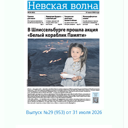
01 августа 2026
Безмолвный крик о помощи
01 августа 2026
В музей всей семьёй
01 августа 2026
Без заявлений и очередей
01 августа 2026
Не женское это дело...уверены?
01 августа 2026
Все силы в кулак
01 августа 2026
Айда на пляж!
01 августа 2026
Один в поле — не воин
01 августа 2026
Пик топливного кризиса в регионе прошёл
31 июля 2026
Выпуск №29 (953) от 31 июля 2026
О мужестве, долге и стойкости
31 июля 2026