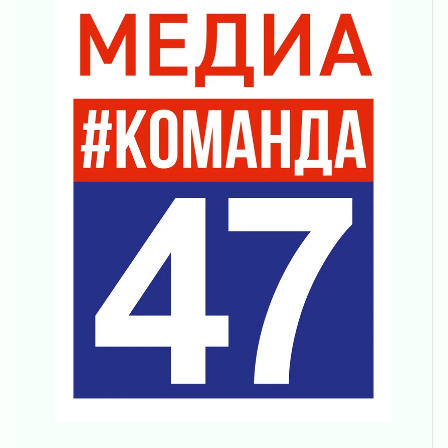
Ленинградцы — бойцам «Барс-Ленинградец»
31 июля 2026
Маршрутами будущего — к заветной цели
31 июля 2026
«Корвет» на страже
31 июля 2026
Правила для жизни
31 июля 2026
С рабочим визитом
31 июля 2026
В Шлиссельбурге прошла акция «Белый
кораблик Памяти»
31 июля 2026
Новые возможности для творчества
31 июля 2026
За сухими цифрами — реальная жизнь
31 июля 2026
От инженера-создателя к волонтёрам
«Созидателям»