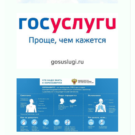
ожидается теплая и сухая погода
30 июля 2026
Ладожский мост на трассе «Кола» полностью
закроют для движения в ночь на 31 июля
30 июля 2026
Волейболисты из Всеволожского района
представят Ленинградскую область на
всероссийском финале в Москве
30 июля 2026
«Кубок Защитников Отечества» для
ветеранов СВО стартовал в Выборге
30 июля 2026
Заблудившегося пенсионера вывели из леса в
Тосненском районе
30 июля 2026
Редкие птенцы козодоя вылупились во
Всеволожском районе Ленобласти
30 июля 2026
Изменение расписания 565 автобуса
30 июля 2026