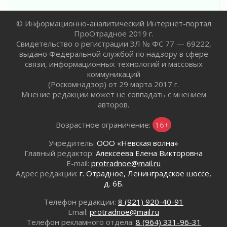
Объявлена продажа инвестиционных паев
29 июля 2026
© Информационно-аналитический Интернет-портал
Пик топливного кризиса в Ленинградской
ПроОтрадное 2019 г.
области прошёл
Свидетельство о регистрации ЭЛ № ФС 77 — 69222,
выдано Федеральной службой по надзору в сфере
29 июля 2026
связи, информационных технологий и массовых
Ленобласть вошла в двадцатку лидеров по
коммуникаций
освещению нацпроектов в СМИ
(Роскомнадзор) от 29 марта 2017 г.
29 июля 2026
Мнение редакции может не совпадать с мнением
Легкоатлеты Ленинградской области вошли в
авторов.
пятерку сильнейших на Первенстве России
29 июля 2026
Возрастное ограничение:
16+
Сотрудница почты в Кингисеппе
Учредитель:
ООО «Невская волна»
инсценировала пожар после кражи почти
Главный редактор:
Алексеева Елена Викторовна
полумиллиона рублей
E-mail:
protradnoe@mail.ru
29 июля 2026
Адрес редакции:
г. Отрадное, Ленинградское шоссе,
С помощью камер в Ленобласти выписали
д. 6Б.
штрафов на 17 миллионов рублей за сброс
мусора
Телефон редакции:
8 (921) 920-40-91
Email:
protradnoe@mail.ru
29 июля 2026
Телефон рекламного отдела:
8 (964) 331-96-31
Региональная сеть контейнерных площадок