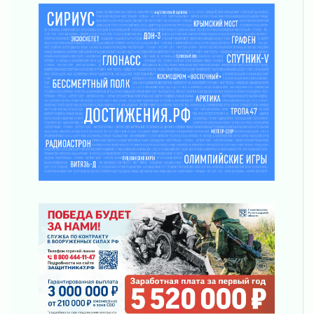
31 июля 2026
Генеральная репетиция векового юбилея
31 июля 2026
Открытое сердце и стремление делать добро
31 июля 2026
Давайте разберемся!
30 июля 2026
Круглую ригу в Гатчине отреставрируют в
2027 году
30 июля 2026
Путешествие к западным рубежам
30 июля 2026
Лаголовская общеобразовательная школа
откроется к концу сентября
30 июля 2026
Ленобласть наводит порядок на дорогах и в
перевозках
30 июля 2026
Комфортное лето: в Ленобласти 30 июля