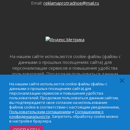
Email:
reklamaprotradnoe@mail.ru
Ленобласти пополнится еще 300 объектами к
2027 году
29 июля 2026
Спасатели эвакуировали мужчину с
поврежденной ногой из леса в Гатчинском
округе
29 июля 2026
353 дома подключили к газу за неделю в
Ленинградской области
На нашем сайте использются cookie-файлы (файлы с
данными о прошлых посещениях сайта) для
29 июля 2026
персонализации сервисов и повышения удобства
Семья из Кингисеппского района вошла в
пользователей. Продолжая пользоваться данным
число лучших на конкурсе «Семья года»
сайтом, вы подтверждаете свое согласие на
29 июля 2026
На нашем сайте использются cookie-файлы (файлы с
использование файлов cookie в соответствии с
данными о прошлых посещениях сайта) для
Стихийную свалку строительного мусора
настоящим уведомлением,
Пользовательским
персонализации сервисов и повышения удобства
убрали в Ивангороде
соглашением
и
Соглашением о
пользователей. Продолжая пользоваться данным сайтом,
29 июля 2026
вы подтверждаете свое согласие на использование
конфиденциальности
. Запретить обработку cookie
файлов cookie в соответствии с настоящим уведомлением,
можно в настройке браузера.
Ленобласть представила проект прогноза
Пользовательским соглашением
и
Соглашением о
социально-экономического развития региона
конфиденциальности
. Запретить обработку cookie можно
на 2027-2029 годы
в настройке браузера.
29 июля 2026