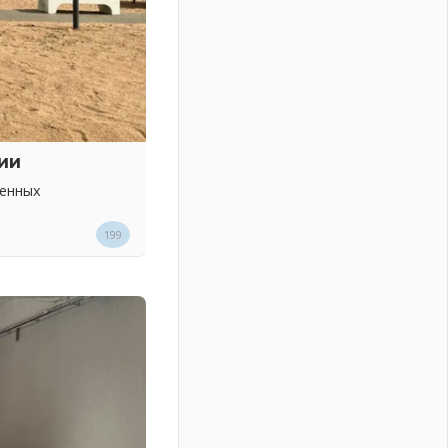
ии
венных
199