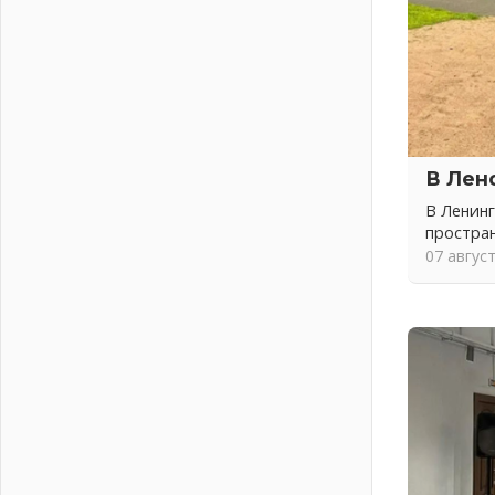
04 августа 2026
Никакого принуждения, только
письменное согласие
04 августа 2026
Без риска для здоровья и кошелька
04 августа 2026
Важная информация
В Лен
04 августа 2026
В Ленинг
Что делать со сбережениями
простра
04 августа 2026
07 авгус
Награды нашли строителей
03 августа 2026
Ленобласть повышает
производительность труда в ЖКХ
03 августа 2026
Поддержка волонтерских
объединений
03 августа 2026
Ладожский мост полностью