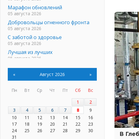
Марафон обновлений
05 августа 2026
Добровольцы огненного фронта
05 августа 2026
С заботой о здоровье
05 августа 2026
Лучшая из лучших
05 августа 2026
Пульс региона
05 августа 2026
«
Август 2026
»
«Результат командный, заслуга
каждого ведомства и
Пн
Вт
Ср
Чт
Пт
Сб
Вс
муниципалитета»
05 августа 2026
1
2
Вдохновлять, просвещать и
3
4
5
6
7
8
9
объединять!
10
11
12
13
14
15
16
05 августа 2026
17
18
19
20
21
22
23
Не оставят в беде
24
25
26
27
28
29
30
В Гле
05 августа 2026
31