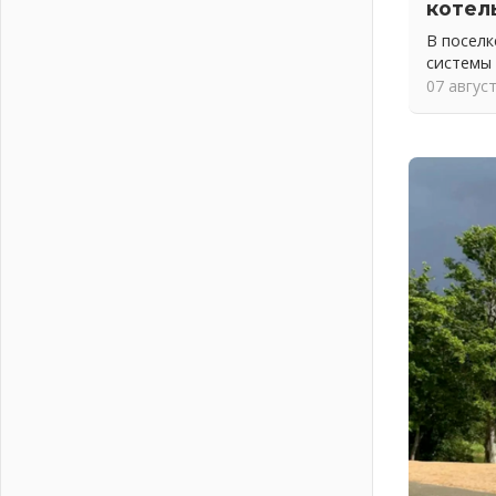
котел
На лидирующих позициях
В посел
04 августа 2026
системы
Итоги конкурса «Лучший работник
07 авгус
Кадрового центра – 2026»
подведены!
04 августа 2026
Ставка на дисциплину на
перекрестках
04 августа 2026
В Ленобласти растет потребление
мобильного трафика
04 августа 2026
Полумрак бьёт по карману
04 августа 2026
Вниманию автомобилистов!
04 августа 2026
Память, сталь и музыка
04 августа 2026
Регион готовится к выборам