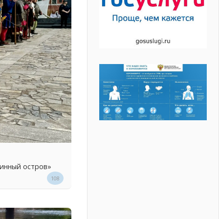
линный остров»
108