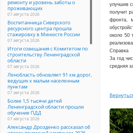
ремонту и уровень заботы о
улучшив с
проживающих
получит р
07 августа 2026
фронта, 
Воспитанница Сиверского
обустройс
ресурсного центра прошла
стажировку в Минюсте России
около 50 
07 августа 2026
реализова
Итоги совещания с Комитетом по
Справка
строительству Ленинградской
За год чи
области
07 августа 2026
средняя з
Ленобласть обновляет 91 км дорог,
ведущих к малым населенным
пунктам
07 августа 2026
Вернуться
Более 1,5 тысячи детей
Ленинградской области прошли
обучение ПДД
07 августа 2026
Александр Дрозденко рассказал об
итогах приемной кампании-2026