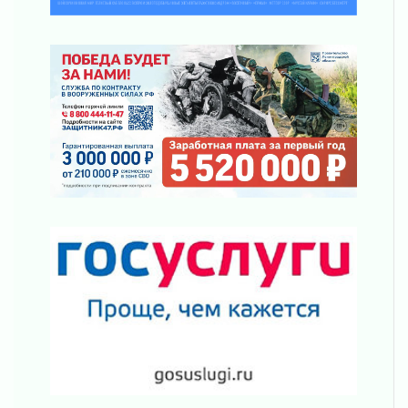
03 августа 2026
За сутки в Ленинградской области
ликвидировали 10 пожаров
03 августа 2026
Клюква наливается, но в корзинку пока не
просится
03 августа 2026
Строительные компании Ленобласти
подняли зарплаты почти на 40% за год
03 августа 2026
Шесть новых жизней в честь дня рождения
Ленинградской области
03 августа 2026
Уроки безопасности для детей и взрослых
03 августа 2026
Ленобласть отмечает День Воздушно-
десантных войск
02 августа 2026
«Активное лето»