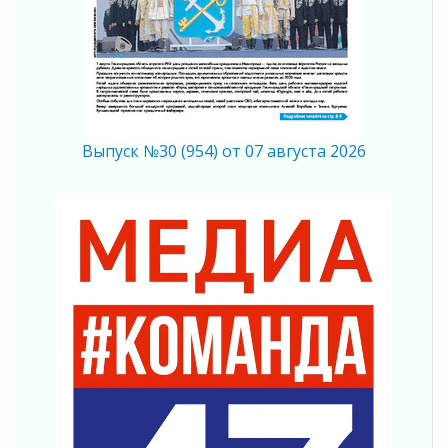
Ставка на дисциплину на перекрестках
04 августа 2026
В Ленобласти растет потребление
мобильного трафика
04 августа 2026
Полумрак бьёт по карману
Выпуск №30 (954) от 07 августа 2026
04 августа 2026
Вниманию автомобилистов!
04 августа 2026
Память, сталь и музыка
04 августа 2026
Регион готовится к выборам
04 августа 2026
Никакого принуждения, только письменное
согласие
04 августа 2026
Без риска для здоровья и кошелька
04 августа 2026
Важная информация