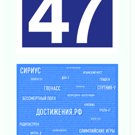
04 августа 2026
Что делать со сбережениями
04 августа 2026
Награды нашли строителей
03 августа 2026
Ленобласть повышает производительность
труда в ЖКХ
03 августа 2026
Поддержка волонтерских объединений
03 августа 2026
Ладожский мост полностью закроют на два
часа
03 августа 2026
Музеи Ленобласти обновляют пространства
03 августа 2026
Новая площадка: 2027
03 августа 2026
Часть медиков в Ленобласти сможет
рассчитывать на доплату от региона