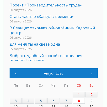
Проект «Производительность труда»
06 августа 2026
Стань частью «Капсулы времени»
06 августа 2026
В Сланцах открылся обновлённый Кадровый
центр
06 августа 2026
Для меня ты на свете одна
05 августа 2026
Выбрать удобный способ голосования
помогут Госуслуги
05 августа 2026
Планируйте свой маршрут заранее
«
Август 2026
»
05 августа 2026
Мода вне возраста и границ
Пн
Вт
Ср
Чт
Пт
Сб
Вс
05 августа 2026
1
2
Марафон обновлений
05 августа 2026
3
4
5
6
7
8
9
Добровольцы огненного фронта
10
11
12
13
14
15
16