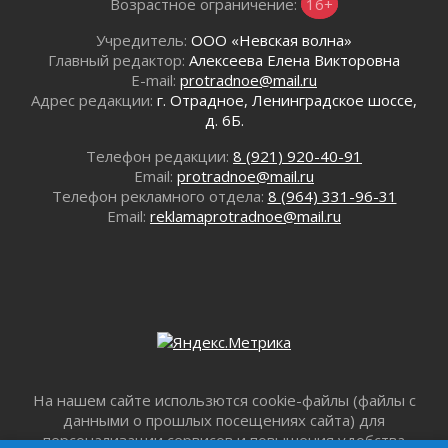
Возрастное ограничение:
16+
02 августа 2026
Километровые столбы «Дороги жизни»
Учредитель:
ООО «Невская волна»
отправили на реставрацию
Главный редактор:
Алексеева Елена Викторовна
02 августа 2026
E-mail:
protradnoe@mail.ru
Адрес редакции:
г. Отрадное, Ленинградское шоссе,
Ленобласть внедрила передовую подготовку
д. 6Б.
операторов БПЛА
02 августа 2026
Телефон редакции:
8 (921) 920-40-91
В Ивангороде появилась «Избушка-
Email:
protradnoe@mail.ru
воробушка»
Телефон рекламного отдела:
8 (964) 331-96-31
02 августа 2026
Email:
reklamaprotradnoe@mail.ru
Юхла, мука, кантеле и Водяной
01 августа 2026
Лето катится с горки
01 августа 2026
В Ленобласти открылась экспозиция к 150-
летию Билибина
01 августа 2026
На нашем сайте использются cookie-файлы (файлы с
Лето без гаджетов
данными о прошлых посещениях сайта) для
01 августа 2026
персонализации сервисов и повышения удобства