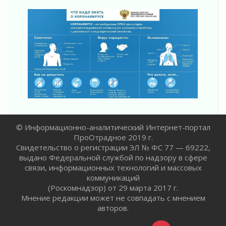
02 августа 2026
Ленобласть отметила заслуги жителей перед
регионом и страной
02 августа 2026
Ладога — не пруд
02 августа 2026
ПСК через Гослуслуги напомнит жителям
Ленинградской области о неоплаченных
счетах
02 августа 2026
Пропавшего подростка нашли в Кировском
© Информационно-аналитический Интернет-портал
районе Ленобласти
ПроОтрадное 2019 г.
02 августа 2026
Свидетельство о регистрации ЭЛ № ФС 77 — 69222,
Жителям Ленобласти напомнили, как
выдано Федеральной службой по надзору в сфере
действовать при укусе клеща
связи, информационных технологий и массовых
02 августа 2026
коммуникаций
В Ивангороде назвали новых почетных
(Роскомнадзор) от 29 марта 2017 г.
граждан Ленинградской области
Мнение редакции может не совпадать с мнением
02 августа 2026
авторов.
Готовность №1