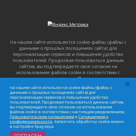
01 августа 2026
Без заявлений и очередей
01 августа 2026
Не женское это дело...уверены?
01 августа 2026
Все силы в кулак
На нашем сайте использются cookie-файлы (файлы с
данными о прошлых посещениях сайта) для
01 августа 2026
персонализации сервисов и повышения удобства
Айда на пляж!
пользователей. Продолжая пользоваться данным
01 августа 2026
сайтом, вы подтверждаете свое согласие на
Один в поле — не воин
использование файлов cookie в соответствии с
01 августа 2026
настоящим уведомлением,
Пользовательским
соглашением
и
Соглашением о
Пик топливного кризиса в регионе прошёл
На нашем сайте использются cookie-файлы (файлы с
конфиденциальности
. Запретить обработку cookie
31 июля 2026
данными о прошлых посещениях сайта) для
можно в настройке браузера.
персонализации сервисов и повышения удобства
О мужестве, долге и стойкости
пользователей. Продолжая пользоваться данным сайтом,
31 июля 2026
вы подтверждаете свое согласие на использование
файлов cookie в соответствии с настоящим уведомлением,
Ленинградцы — бойцам «Барс-Ленинградец»
Пользовательским соглашением
и
Соглашением о
31 июля 2026
конфиденциальности
. Запретить обработку cookie можно
в настройке браузера.
Маршрутами будущего — к заветной цели
31 июля 2026