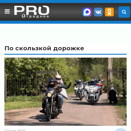
Skip
to
content
По скользкой дорожке
17 мая 2026