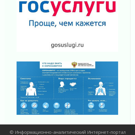
02 августа 2026
ПСК через Гослуслуги напомнит жителям
Ленинградской области о неоплаченных
счетах
02 августа 2026
Пропавшего подростка нашли в Кировском
районе Ленобласти
02 августа 2026
Жителям Ленобласти напомнили, как
действовать при укусе клеща
02 августа 2026
В Ивангороде назвали новых почетных
граждан Ленинградской области
02 августа 2026
Готовность №1
02 августа 2026
Километровые столбы «Дороги жизни»
отправили на реставрацию
02 августа 2026
© Информационно-аналитический Интернет-портал
Ленобласть внедрила передовую подготовку