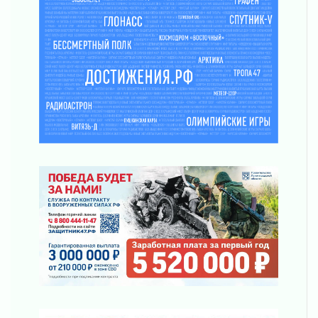
Клюква наливается, но в корзинку пока не
просится
03 августа 2026
Строительные компании Ленобласти
подняли зарплаты почти на 40% за год
03 августа 2026
Шесть новых жизней в честь дня рождения
Ленинградской области
03 августа 2026
Уроки безопасности для детей и взрослых
03 августа 2026
Ленобласть отмечает День Воздушно-
десантных войск
02 августа 2026
«Активное лето»
02 августа 2026
Ленобласть отметила заслуги жителей перед
регионом и страной
02 августа 2026
Ладога — не пруд