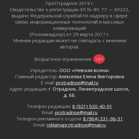
ПроОтрадное 2019 г.
операторов БПЛА
Свидетельство о регистрации ЭЛ № ФС 77 — 69222,
02 августа 2026
выдано Федеральной службой по надзору в сфере
В Ивангороде появилась «Избушка-
связи, информационных технологий и массовых
воробушка»
коммуникаций
02 августа 2026
(Роскомнадзор) от 29 марта 2017 г.
Мнение редакции может не совпадать с мнением
Юхла, мука, кантеле и Водяной
авторов.
01 августа 2026
Лето катится с горки
Возрастное ограничение:
16+
01 августа 2026
Учредитель:
ООО «Невская волна»
В Ленобласти открылась экспозиция к 150-
Главный редактор:
Алексеева Елена Викторовна
летию Билибина
E-mail:
protradnoe@mail.ru
01 августа 2026
Адрес редакции:
г. Отрадное, Ленинградское шоссе,
Лето без гаджетов
д. 6Б.
01 августа 2026
Телефон редакции:
8 (921) 920-40-91
Болезнь девственниц и вампиров
Email:
protradnoe@mail.ru
01 августа 2026
Телефон рекламного отдела:
8 (964) 331-96-31
Безмолвный крик о помощи
Email:
reklamaprotradnoe@mail.ru
01 августа 2026
В музей всей семьёй