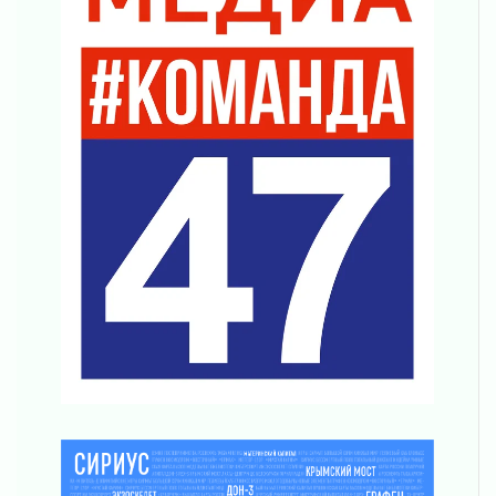
03 августа 2026
Ленобласть повышает производительность
труда в ЖКХ
03 августа 2026
Поддержка волонтерских объединений
03 августа 2026
Ладожский мост полностью закроют на два
часа
03 августа 2026
Музеи Ленобласти обновляют пространства
03 августа 2026
Новая площадка: 2027
03 августа 2026
Часть медиков в Ленобласти сможет
рассчитывать на доплату от региона
03 августа 2026
За сутки в Ленинградской области
ликвидировали 10 пожаров
03 августа 2026