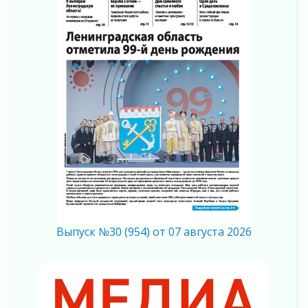
04 августа 2026
Полумрак бьёт по карману
04 августа 2026
Вниманию автомобилистов!
04 августа 2026
Память, сталь и музыка
04 августа 2026
Регион готовится к выборам
04 августа 2026
Никакого принуждения, только письменное
согласие
04 августа 2026
Без риска для здоровья и кошелька
04 августа 2026
Выпуск №30 (954) от 07 августа 2026
Важная информация
04 августа 2026
Что делать со сбережениями
04 августа 2026
Награды нашли строителей