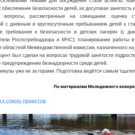
. Основными темами для обсуждения стали аспекты, на
 обеспечение безопасности детей, их досуговая занятость и
 вопросы, рассмотренные на совещании: оценка ст
й с дневным и круглосуточным пребыванием детей к ста
е требования к безопасности в детских лагерях (с до
тели Роспотребнадзора и МЧС); планирование работы в
 областной Межведомственной комиссии, назначенного на 
цент был сделан на вопросах трудовой занятости подростк
о предупреждению безнадзорности среди детей.
никулы уже не за горами. Подготовка ведётся самым тщате
По материалам Молодежного коворк
 к списку проектов