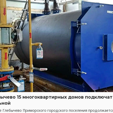
бычево 15 многоквартирных домов подключат 
ьной
ке Глебычево Приморского городского поселения продолжает