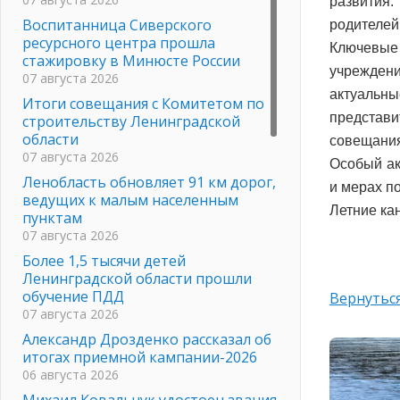
развития
Воспитанница Сиверского
родителей:
ресурсного центра прошла
Ключевые
стажировку в Минюсте России
учреждени
07 августа 2026
актуальны
Итоги совещания с Комитетом по
представи
строительству Ленинградской
области
совещания
07 августа 2026
Особый ак
Ленобласть обновляет 91 км дорог,
и мерах п
ведущих к малым населенным
Летние ка
пунктам
07 августа 2026
Более 1,5 тысячи детей
Ленинградской области прошли
обучение ПДД
Вернуться
07 августа 2026
Александр Дрозденко рассказал об
итогах приемной кампании-2026
06 августа 2026
Михаил Ковальчук удостоен звания