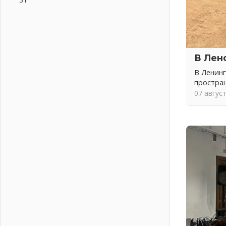
Итоги конкурса «Лучший работник
Кадрового центра – 2026»
подведены!
04 августа 2026
Ставка на дисциплину на
В Лен
перекрестках
В Ленинг
04 августа 2026
простра
В Ленобласти растет потребление
07 авгус
мобильного трафика
04 августа 2026
Полумрак бьёт по карману
04 августа 2026
Вниманию автомобилистов!
04 августа 2026
Память, сталь и музыка
04 августа 2026
Регион готовится к выборам
04 августа 2026
Никакого принуждения, только