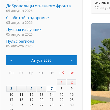
системы
Добровольцы огненного фронта
07 авгус
05 августа 2026
С заботой о здоровье
05 августа 2026
Лучшая из лучших
05 августа 2026
Пульс региона
05 августа 2026
«Результат командный, заслуга
каждого ведомства и
«
Август 2026
»
муниципалитета»
05 августа 2026
Пн
Вт
Ср
Чт
Пт
Сб
Вс
Вдохновлять, просвещать и
объединять!
1
2
05 августа 2026
3
4
5
6
7
8
9
Не оставят в беде
10
11
12
13
14
15
16
05 августа 2026
17
18
19
20
21
22
23
На лидирующих позициях
24
25
26
27
28
29
30
04 августа 2026
31