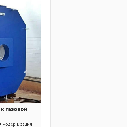
к газовой
ся модернизация