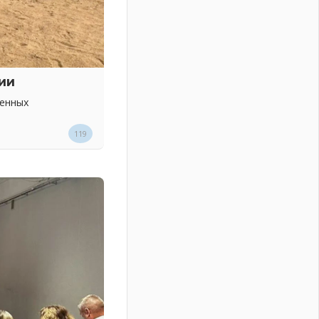
ии
венных
119