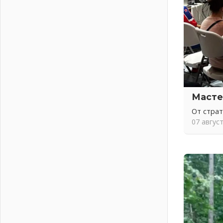
письменное согласие
04 августа 2026
Без риска для здоровья и кошелька
04 августа 2026
Важная информация
04 августа 2026
Что делать со сбережениями
04 августа 2026
Масте
Награды нашли строителей
03 августа 2026
От стра
07 авгус
Ленобласть повышает
производительность труда в ЖКХ
03 августа 2026
Поддержка волонтерских
объединений
03 августа 2026
Ладожский мост полностью
закроют на два часа
03 августа 2026