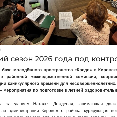
6
ий сезон 2026 года под конт
а базе молодёжного пространства «Кредо» в Кировск
ие районной межведомственной комиссии, коорд
ции каникулярного времени для несовершеннолетних.
— мероприятия по подготовке к летней оздоровитель
ла заседанием Наталья Дождевая, занимающая должн
теля администрации Кировского района, курирующая во