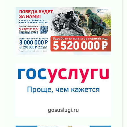
районе Ленобласти
02 августа 2026
Жителям Ленобласти напомнили, как
действовать при укусе клеща
02 августа 2026
В Ивангороде назвали новых почетных
граждан Ленинградской области
02 августа 2026
Готовность №1
02 августа 2026
Километровые столбы «Дороги жизни»
отправили на реставрацию
02 августа 2026
Ленобласть внедрила передовую подготовку
операторов БПЛА
02 августа 2026
В Ивангороде появилась «Избушка-
воробушка»
02 августа 2026
Юхла, мука, кантеле и Водяной