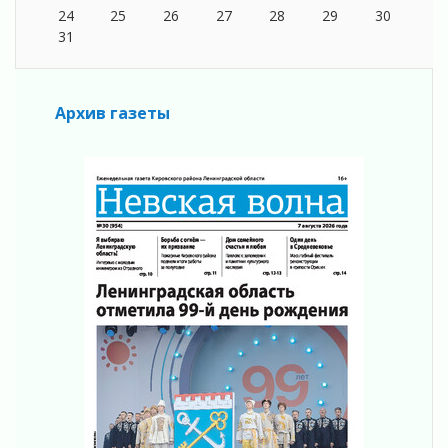
04 августа 2026
24
25
26
27
28
29
30
Регион готовится к выборам
31
04 августа 2026
Никакого принуждения, только письменное
согласие
Архив газеты
04 августа 2026
Без риска для здоровья и кошелька
04 августа 2026
Важная информация
04 августа 2026
Что делать со сбережениями
04 августа 2026
Награды нашли строителей
03 августа 2026
Ленобласть повышает производительность
труда в ЖКХ
03 августа 2026
Поддержка волонтерских объединений
03 августа 2026