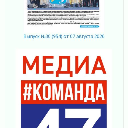
Ладожский мост полностью закроют на два
часа
03 августа 2026
Музеи Ленобласти обновляют пространства
03 августа 2026
Новая площадка: 2027
Выпуск №30 (954) от 07 августа 2026
03 августа 2026
Часть медиков в Ленобласти сможет
рассчитывать на доплату от региона
03 августа 2026
За сутки в Ленинградской области
ликвидировали 10 пожаров
03 августа 2026
Клюква наливается, но в корзинку пока не
просится
03 августа 2026
Строительные компании Ленобласти
подняли зарплаты почти на 40% за год
03 августа 2026
Шесть новых жизней в честь дня рождения