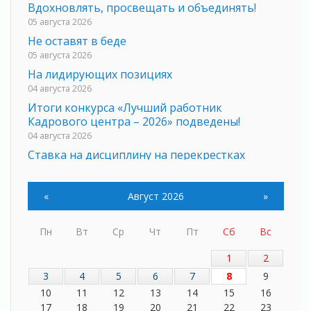
Вдохновлять, просвещать и объединять!
05 августа 2026
Не оставят в беде
05 августа 2026
На лидирующих позициях
04 августа 2026
Итоги конкурса «Лучший работник
Кадрового центра – 2026» подведены!
04 августа 2026
Ставка на дисциплину на перекрестках
04 августа 2026
В Ленобласти растет потребление
«
Август 2026
»
мобильного трафика
04 августа 2026
Пн
Вт
Ср
Чт
Пт
Сб
Вс
Полумрак бьёт по карману
04 августа 2026
1
2
Вниманию автомобилистов!
3
4
5
6
7
8
9
04 августа 2026
10
11
12
13
14
15
16
Память, сталь и музыка
17
18
19
20
21
22
23