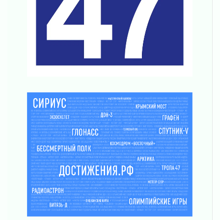
Ленинградской области
03 августа 2026
Уроки безопасности для детей и взрослых
03 августа 2026
Ленобласть отмечает День Воздушно-
десантных войск
02 августа 2026
«Активное лето»
02 августа 2026
Ленобласть отметила заслуги жителей перед
регионом и страной
02 августа 2026
Ладога — не пруд
02 августа 2026
ПСК через Гослуслуги напомнит жителям
Ленинградской области о неоплаченных
счетах
02 августа 2026
Пропавшего подростка нашли в Кировском