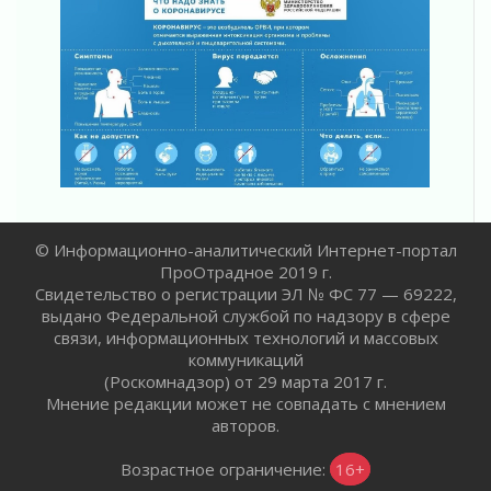
01 августа 2026
Лето катится с горки
01 августа 2026
В Ленобласти открылась экспозиция к 150-
летию Билибина
01 августа 2026
Лето без гаджетов
01 августа 2026
Болезнь девственниц и вампиров
01 августа 2026
© Информационно-аналитический Интернет-портал
ПроОтрадное 2019 г.
Безмолвный крик о помощи
Свидетельство о регистрации ЭЛ № ФС 77 — 69222,
01 августа 2026
выдано Федеральной службой по надзору в сфере
В музей всей семьёй
связи, информационных технологий и массовых
01 августа 2026
коммуникаций
(Роскомнадзор) от 29 марта 2017 г.
Без заявлений и очередей
Мнение редакции может не совпадать с мнением
01 августа 2026
авторов.
Не женское это дело...уверены?
01 августа 2026
Возрастное ограничение:
16+
Все силы в кулак