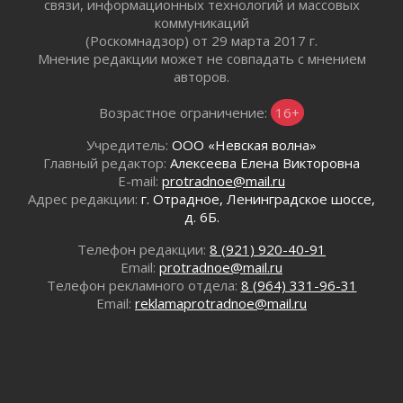
связи, информационных технологий и массовых
02 августа 2026
коммуникаций
«Активное лето»
(Роскомнадзор) от 29 марта 2017 г.
02 августа 2026
Мнение редакции может не совпадать с мнением
Ленобласть отметила заслуги жителей перед
авторов.
регионом и страной
02 августа 2026
Возрастное ограничение:
16+
Ладога — не пруд
Учредитель:
ООО «Невская волна»
02 августа 2026
Главный редактор:
Алексеева Елена Викторовна
ПСК через Гослуслуги напомнит жителям
E-mail:
protradnoe@mail.ru
Ленинградской области о неоплаченных
Адрес редакции:
г. Отрадное, Ленинградское шоссе,
счетах
д. 6Б.
02 августа 2026
Телефон редакции:
8 (921) 920-40-91
Пропавшего подростка нашли в Кировском
Email:
protradnoe@mail.ru
районе Ленобласти
Телефон рекламного отдела:
8 (964) 331-96-31
02 августа 2026
Email:
reklamaprotradnoe@mail.ru
Жителям Ленобласти напомнили, как
действовать при укусе клеща
02 августа 2026
В Ивангороде назвали новых почетных
граждан Ленинградской области