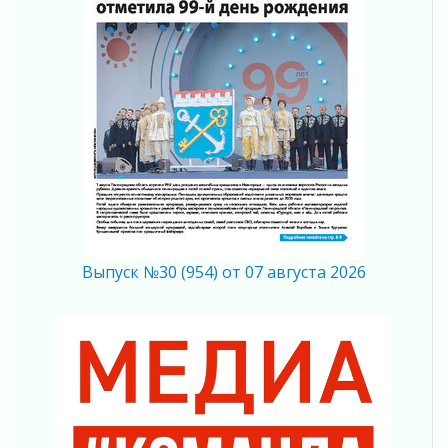
Марафон обновлений
05 августа 2026
Добровольцы огненного фронта
05 августа 2026
С заботой о здоровье
05 августа 2026
Лучшая из лучших
05 августа 2026
Пульс региона
05 августа 2026
«Результат командный, заслуга каждого
ведомства и муниципалитета»
Выпуск №30 (954) от 07 августа 2026
05 августа 2026
Вдохновлять, просвещать и объединять!
05 августа 2026
Не оставят в беде
05 августа 2026
На лидирующих позициях
04 августа 2026