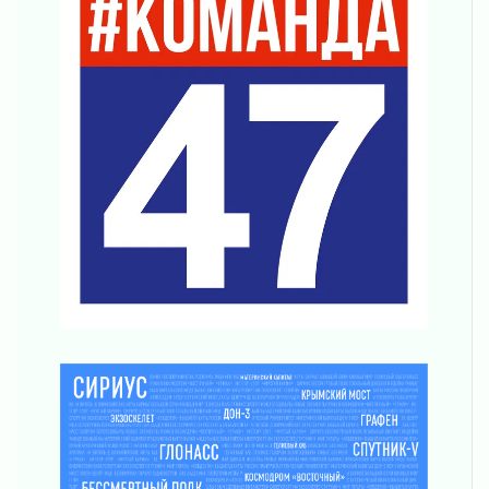
Итоги конкурса «Лучший работник
Кадрового центра – 2026» подведены!
04 августа 2026
Ставка на дисциплину на перекрестках
04 августа 2026
В Ленобласти растет потребление
мобильного трафика
04 августа 2026
Полумрак бьёт по карману
04 августа 2026
Вниманию автомобилистов!
04 августа 2026
Память, сталь и музыка
04 августа 2026
Регион готовится к выборам
04 августа 2026
Никакого принуждения, только письменное
согласие
04 августа 2026