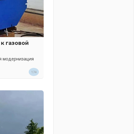
к газовой
ся модернизация
174