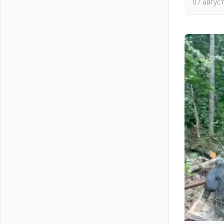
07 авгус
письменное согласие
04 августа 2026
Без риска для здоровья и кошелька
04 августа 2026
Важная информация
04 августа 2026
Что делать со сбережениями
04 августа 2026
Награды нашли строителей
03 августа 2026
Ленобласть повышает
производительность труда в ЖКХ
03 августа 2026
Поддержка волонтерских
объединений
03 августа 2026
Ладожский мост полностью
закроют на два часа
03 августа 2026