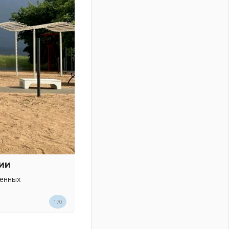
ии
венных
170