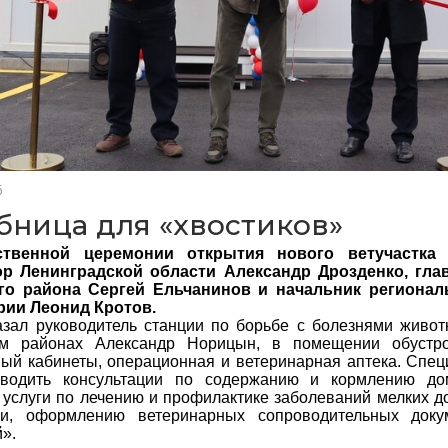
6
бница для «хвостиков»
ственной церемонии открытия нового ветучастка 
ор Ленинградской области Александр Дрозденко, гла
го района Сергей Ельчанинов и начальник регионал
рии Леонид Кротов.
азал руководитель станции по борьбе с болезнями живо
ом районах Александр Норицын, в помещении обустр
ый кабинеты, операционная и ветеринарная аптека. Спец
оводить консультации по содержанию и кормлению до
 услуги по лечению и профилактике заболеваний мелких 
ии, оформлению ветеринарных сопроводительных доку
».