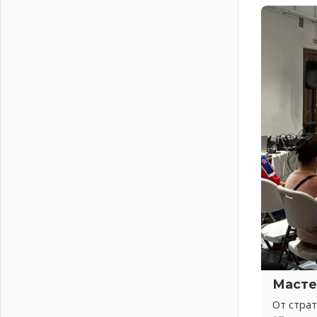
Итоги конкурса «Лучший работник
Кадрового центра – 2026»
подведены!
04 августа 2026
Ставка на дисциплину на
перекрестках
04 августа 2026
В Ленобласти растет потребление
мобильного трафика
04 августа 2026
Полумрак бьёт по карману
04 августа 2026
Вниманию автомобилистов!
04 августа 2026
Память, сталь и музыка
04 августа 2026
Регион готовится к выборам
Масте
04 августа 2026
От стра
Никакого принуждения, только