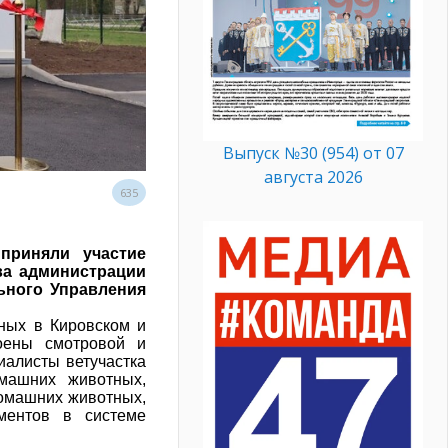
Выпуск №30 (954) от 07
августа 2026
635
приняли участие
ва администрации
ьного Управления
тных в Кировском и
оены смотровой и
иалисты ветучастка
машних животных,
домашних животных,
ментов в системе