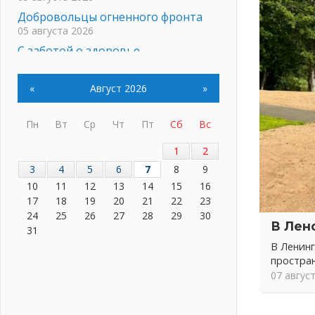
Добровольцы огненного фронта
05 августа 2026
С заботой о здоровье
05 августа 2026
Лучшая из лучших
«
Август 2026
»
05 августа 2026
Пульс региона
Пн
Вт
Ср
Чт
Пт
Сб
Вс
05 августа 2026
«Результат командный, заслуга
1
2
каждого ведомства и
3
4
5
6
7
8
9
муниципалитета»
10
11
12
13
14
15
16
05 августа 2026
17
18
19
20
21
22
23
Вдохновлять, просвещать и
24
25
26
27
28
29
30
В Лен
объединять!
31
05 августа 2026
В Ленинг
Не оставят в беде
простра
05 августа 2026
07 авгус
На лидирующих позициях
04 августа 2026