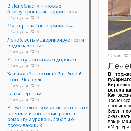
В Ленобласти — новые
благоустроенные территории
07 августа 2026
Мастерская Гостеприимства
07 августа 2026
Ленобласть модернизирует сети
водоснабжения
07 августа 2026
19 мая 202
К спорту – по новым дорогам
Лече
07 августа 2026
За каждой спортивной победой
В торже
стоит Человек
губернат
Кировско
07 августа 2026
ветерина
Газ ветеранам
Как расск
07 августа 2026
Тосненск
прививочн
Во Всеволожском доме-интернате
будут пр
оценили выполнение работ по
оказывать
ремонту и уровень заботы о
вакцинац
проживающих
«Меркурий
07 августа 2026