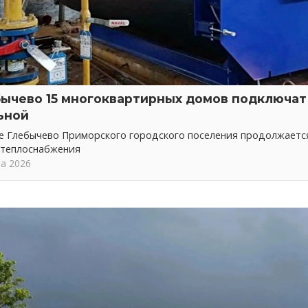
бычево 15 многоквартирных домов подключат 
ьной
ке Глебычево Приморского городского поселения продолжает
 теплоснабжения
та 2026