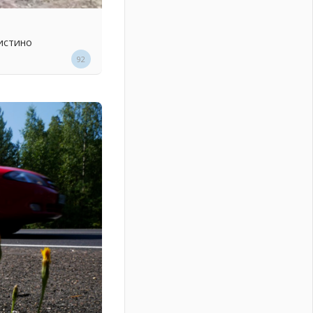
истино
92