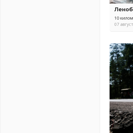
04 августа 2026
Леноб
Важная информация
04 августа 2026
10 кило
07 авгус
Что делать со сбережениями
04 августа 2026
Награды нашли строителей
03 августа 2026
Ленобласть повышает
производительность труда в ЖКХ
03 августа 2026
Поддержка волонтерских
объединений
03 августа 2026
Ладожский мост полностью
закроют на два часа
03 августа 2026
Музеи Ленобласти обновляют
пространства
03 августа 2026