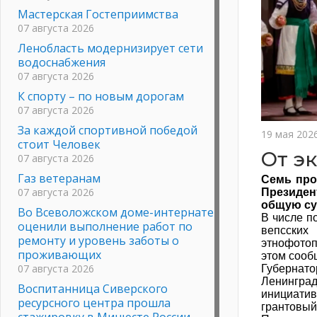
Мастерская Гостеприимства
07 августа 2026
Ленобласть модернизирует сети
водоснабжения
07 августа 2026
К спорту – по новым дорогам
07 августа 2026
За каждой спортивной победой
19 мая 202
стоит Человек
От э
07 августа 2026
Газ ветеранам
Семь про
07 августа 2026
Президен
общую сум
Во Всеволожском доме-интернате
В числе п
оценили выполнение работ по
вепсских
ремонту и уровень заботы о
этнофотоп
проживающих
этом сооб
07 августа 2026
Губернато
Ленинград
Воспитанница Сиверского
инициатив
ресурсного центра прошла
грантовый
стажировку в Минюсте России