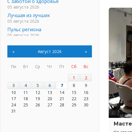
С заботой о здоровье
05 августа 2026
Лучшая из лучших
05 августа 2026
Пульс региона
05 августа 2026
«Результат командный, заслуга
каждого ведомства и
«
Август 2026
»
муниципалитета»
05 августа 2026
Пн
Вт
Ср
Чт
Пт
Сб
Вс
Вдохновлять, просвещать и
объединять!
1
2
05 августа 2026
3
4
5
6
7
8
9
Не оставят в беде
10
11
12
13
14
15
16
05 августа 2026
17
18
19
20
21
22
23
На лидирующих позициях
24
25
26
27
28
29
30
04 августа 2026
31
Итоги конкурса «Лучший работник
Кадрового центра – 2026»
Масте
подведены!