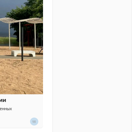
ии
венных
98