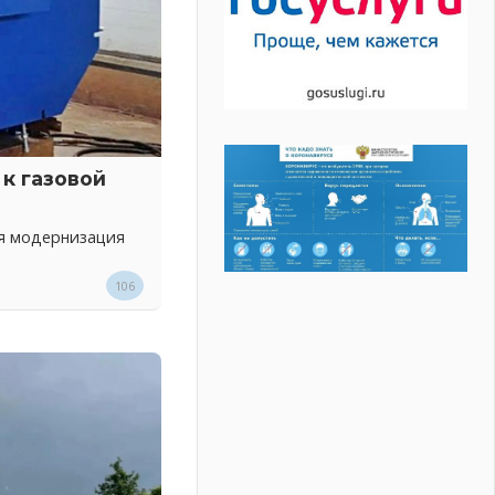
к газовой
ся модернизация
106