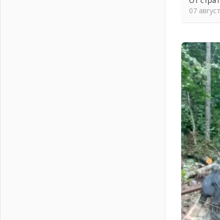
От стра
04 августа 2026
07 авгус
Ставка на дисциплину на
перекрестках
04 августа 2026
В Ленобласти растет потребление
мобильного трафика
04 августа 2026
Полумрак бьёт по карману
04 августа 2026
Вниманию автомобилистов!
04 августа 2026
Память, сталь и музыка
04 августа 2026
Регион готовится к выборам
04 августа 2026
Никакого принуждения, только
письменное согласие
04 августа 2026
Без риска для здоровья и кошелька