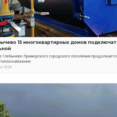
бычево 15 многоквартирных домов подключат 
ьной
ке Глебычево Приморского городского поселения продолжает
 теплоснабжения
та 2026