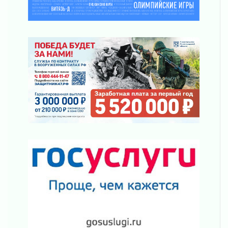
31 июля 2026
Новые возможности для творчества
31 июля 2026
За сухими цифрами — реальная жизнь
31 июля 2026
От инженера-создателя к волонтёрам
«Созидателям»
31 июля 2026
Генеральная репетиция векового юбилея
31 июля 2026
Открытое сердце и стремление делать добро
31 июля 2026
Давайте разберемся!
30 июля 2026
Круглую ригу в Гатчине отреставрируют в
2027 году
30 июля 2026
Путешествие к западным рубежам
30 июля 2026