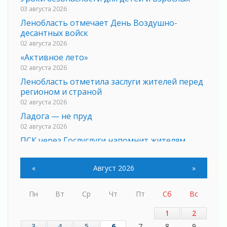
03 августа 2026
Ленобласть отмечает День Воздушно-
десантных войск
02 августа 2026
«Активное лето»
02 августа 2026
Ленобласть отметила заслуги жителей перед
регионом и страной
02 августа 2026
Ладога — не пруд
02 августа 2026
ПСК через Гослуслуги напомнит жителям
Ленинградской области о неоплаченных
счетах
«
Август 2026
»
02 августа 2026
Пропавшего подростка нашли в Кировском
Пн
Вт
Ср
Чт
Пт
Сб
Вс
районе Ленобласти
02 августа 2026
1
2
Жителям Ленобласти напомнили, как
3
4
5
6
7
8
9