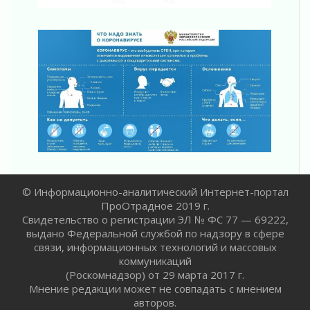
Лаголовская общеобразовательная школа
откроется к концу сентября
30 июля 2026
Ленобласть наводит порядок на дорогах и в
перевозках
30 июля 2026
Комфортное лето: в Ленобласти 30 июля
ожидается теплая и сухая погода
30 июля 2026
Ладожский мост на трассе «Кола» полностью
закроют для движения в ночь на 31 июля
30 июля 2026
Волейболисты из Всеволожского района
© Информационно-аналитический Интернет-портал
представят Ленинградскую область на
ПроОтрадное 2019 г.
всероссийском финале в Москве
Свидетельство о регистрации ЭЛ № ФС 77 — 69222,
выдано Федеральной службой по надзору в сфере
30 июля 2026
связи, информационных технологий и массовых
«Кубок Защитников Отечества» для
коммуникаций
ветеранов СВО стартовал в Выборге
(Роскомнадзор) от 29 марта 2017 г.
30 июля 2026
Мнение редакции может не совпадать с мнением
Заблудившегося пенсионера вывели из леса в
авторов.