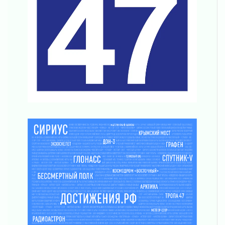
Один в поле — не воин
01 августа 2026
Пик топливного кризиса в регионе прошёл
31 июля 2026
О мужестве, долге и стойкости
31 июля 2026
Ленинградцы — бойцам «Барс-Ленинградец»
31 июля 2026
Маршрутами будущего — к заветной цели
31 июля 2026
«Корвет» на страже
31 июля 2026
Правила для жизни
31 июля 2026
С рабочим визитом
31 июля 2026
В Шлиссельбурге прошла акция «Белый
кораблик Памяти»