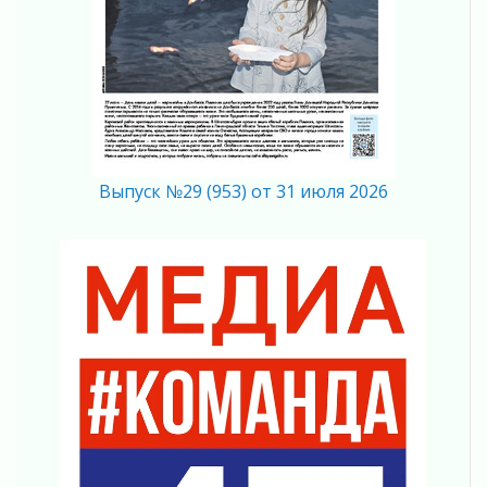
В Ленобласти открылась экспозиция к 150-
летию Билибина
01 августа 2026
Лето без гаджетов
01 августа 2026
Болезнь девственниц и вампиров
01 августа 2026
Выпуск №29 (953) от 31 июля 2026
Безмолвный крик о помощи
01 августа 2026
В музей всей семьёй
01 августа 2026
Без заявлений и очередей
01 августа 2026
Не женское это дело...уверены?
01 августа 2026
Все силы в кулак
01 августа 2026
Айда на пляж!
01 августа 2026