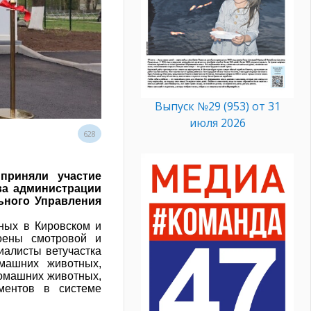
Выпуск №29 (953) от 31
июля 2026
628
приняли участие
ва администрации
ьного Управления
тных в Кировском и
оены смотровой и
иалисты ветучастка
машних животных,
домашних животных,
ментов в системе