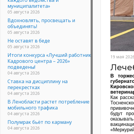
муниципалитета»
05 августа 2026
Вдохновлять, просвещать и
объединять!
05 августа 2026
Не оставят в беде
05 августа 2026
Итоги конкурса «Лучший работник
19 мая 202
Кадрового центра – 2026»
Лече
подведены!
04 августа 2026
В торже
Ставка на дисциплину на
губернат
перекрестках
Кировско
ветерина
04 августа 2026
Как расск
В Ленобласти растет потребление
Тосненск
мобильного трафика
прививочн
04 августа 2026
будут пр
оказывать
Полумрак бьёт по карману
вакцинац
04 августа 2026
«Меркурий