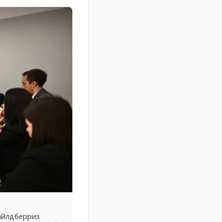
Вайлдберриз