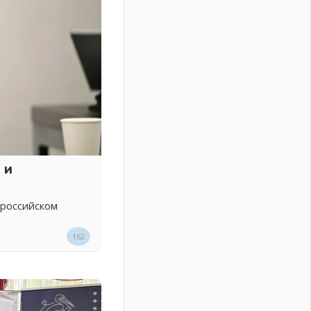
 и
 российском
162