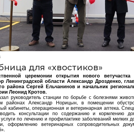
6
бница для «хвостиков»
ственной церемонии открытия нового ветучастка 
ор Ленинградской области Александр Дрозденко, гла
го района Сергей Ельчанинов и начальник регионал
рии Леонид Кротов.
азал руководитель станции по борьбе с болезнями живо
ом районах Александр Норицын, в помещении обустр
ый кабинеты, операционная и ветеринарная аптека. Спец
оводить консультации по содержанию и кормлению до
 услуги по лечению и профилактике заболеваний мелких 
ии, оформлению ветеринарных сопроводительных доку
».