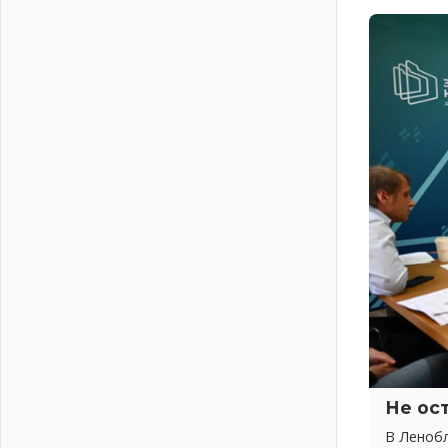
01 августа 2026
Без заявлений и очередей
01 августа 2026
Не женское это дело...уверены?
01 августа 2026
Все силы в кулак
01 августа 2026
Айда на пляж!
01 августа 2026
Один в поле — не воин
01 августа 2026
Пик топливного кризиса в регионе
прошёл
31 июля 2026
О мужестве, долге и стойкости
31 июля 2026
Ленинградцы — бойцам «Барс-
Не ос
Ленинградец»
В Леноб
31 июля 2026