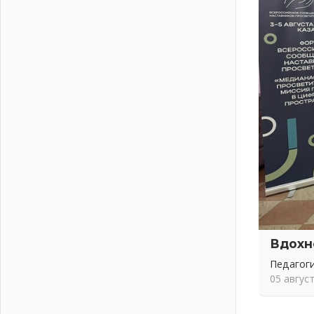
подготовку операторов БПЛА
02 августа 2026
В Ивангороде появилась
«Избушка-воробушка»
02 августа 2026
Юхла, мука, кантеле и Водяной
01 августа 2026
Лето катится с горки
01 августа 2026
В Ленобласти открылась
экспозиция к 150-летию Билибина
01 августа 2026
Лето без гаджетов
01 августа 2026
Болезнь девственниц и вампиров
Вдохн
01 августа 2026
Педагоги
Безмолвный крик о помощи
05 авгус
01 августа 2026
В музей всей семьёй