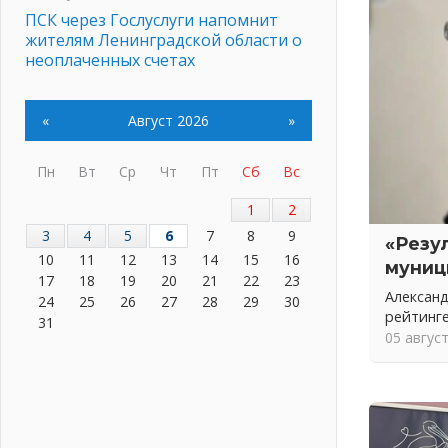
ПСК через Гослуслуги напомнит
жителям Ленинградской области о
неоплаченных счетах
02 августа 2026
Пропавшего подростка нашли в
«
Август 2026
»
Кировском районе Ленобласти
02 августа 2026
Пн
Вт
Ср
Чт
Пт
Сб
Вс
Жителям Ленобласти напомнили,
как действовать при укусе клеща
1
2
02 августа 2026
3
4
5
6
7
8
9
В Ивангороде назвали новых
«Резу
10
11
12
13
14
15
16
почетных граждан Ленинградской
муниц
17
18
19
20
21
22
23
области
Александ
24
25
26
27
28
29
30
02 августа 2026
рейтинг
31
Готовность №1
05 авгус
02 августа 2026
Километровые столбы «Дороги
жизни» отправили на реставрацию
02 августа 2026
Ленобласть внедрила передовую