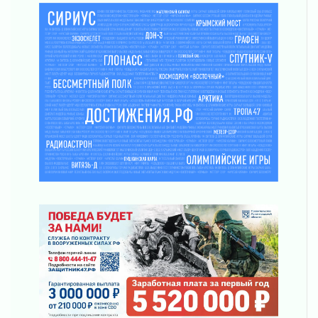
О мужестве, долге и стойкости
31 июля 2026
Ленинградцы — бойцам «Барс-Ленинградец»
31 июля 2026
Маршрутами будущего — к заветной цели
31 июля 2026
«Корвет» на страже
31 июля 2026
Правила для жизни
31 июля 2026
С рабочим визитом
31 июля 2026
В Шлиссельбурге прошла акция «Белый
кораблик Памяти»
31 июля 2026
Новые возможности для творчества
31 июля 2026
За сухими цифрами — реальная жизнь
31 июля 2026