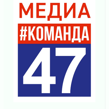
Болезнь девственниц и вампиров
01 августа 2026
Безмолвный крик о помощи
01 августа 2026
В музей всей семьёй
01 августа 2026
Без заявлений и очередей
01 августа 2026
Не женское это дело...уверены?
01 августа 2026
Все силы в кулак
01 августа 2026
Айда на пляж!
01 августа 2026
Один в поле — не воин
01 августа 2026
Пик топливного кризиса в регионе прошёл
31 июля 2026