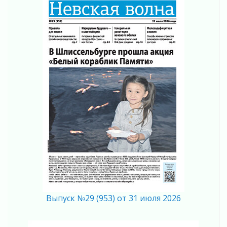
Готовность №1
02 августа 2026
Километровые столбы «Дороги жизни»
отправили на реставрацию
02 августа 2026
Ленобласть внедрила передовую подготовку
операторов БПЛА
02 августа 2026
В Ивангороде появилась «Избушка-
воробушка»
02 августа 2026
Юхла, мука, кантеле и Водяной
01 августа 2026
Лето катится с горки
01 августа 2026
В Ленобласти открылась экспозиция к 150-
летию Билибина
Выпуск №29 (953) от 31 июля 2026
01 августа 2026
Лето без гаджетов
01 августа 2026