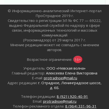
Комфортное лето: в Ленобласти 30 июля
ожидается теплая и сухая погода
© Информационно-аналитический Интернет-портал
30 июля 2026
ПроОтрадное 2019 г.
Свидетельство о регистрации ЭЛ № ФС 77 — 69222,
Ладожский мост на трассе «Кола» полностью
выдано Федеральной службой по надзору в сфере
закроют для движения в ночь на 31 июля
связи, информационных технологий и массовых
30 июля 2026
коммуникаций
Волейболисты из Всеволожского района
(Роскомнадзор) от 29 марта 2017 г.
представят Ленинградскую область на
Мнение редакции может не совпадать с мнением
всероссийском финале в Москве
авторов.
30 июля 2026
Возрастное ограничение:
16+
«Кубок Защитников Отечества» для
ветеранов СВО стартовал в Выборге
Учредитель:
ООО «Невская волна»
30 июля 2026
Главный редактор:
Алексеева Елена Викторовна
Заблудившегося пенсионера вывели из леса в
E-mail:
protradnoe@mail.ru
Тосненском районе
Адрес редакции:
г. Отрадное, Ленинградское шоссе,
30 июля 2026
д. 6Б.
Редкие птенцы козодоя вылупились во
Телефон редакции:
8 (921) 920-40-91
Всеволожском районе Ленобласти
Email:
protradnoe@mail.ru
30 июля 2026
Телефон рекламного отдела:
8 (964) 331-96-31