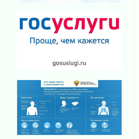
От инженера-создателя к волонтёрам
«Созидателям»
31 июля 2026
Генеральная репетиция векового юбилея
31 июля 2026
Открытое сердце и стремление делать добро
31 июля 2026
Давайте разберемся!
30 июля 2026
Круглую ригу в Гатчине отреставрируют в
2027 году
30 июля 2026
Путешествие к западным рубежам
30 июля 2026
Лаголовская общеобразовательная школа
откроется к концу сентября
30 июля 2026
Ленобласть наводит порядок на дорогах и в
перевозках
30 июля 2026