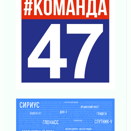
31 июля 2026
О мужестве, долге и стойкости
31 июля 2026
Ленинградцы — бойцам «Барс-Ленинградец»
31 июля 2026
Маршрутами будущего — к заветной цели
31 июля 2026
«Корвет» на страже
31 июля 2026
Правила для жизни
31 июля 2026
С рабочим визитом
31 июля 2026
В Шлиссельбурге прошла акция «Белый
кораблик Памяти»
31 июля 2026
Новые возможности для творчества
31 июля 2026
За сухими цифрами — реальная жизнь