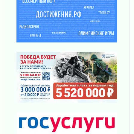
31 июля 2026
От инженера-создателя к волонтёрам
«Созидателям»
31 июля 2026
Генеральная репетиция векового юбилея
31 июля 2026
Открытое сердце и стремление делать добро
31 июля 2026
Давайте разберемся!
30 июля 2026
Круглую ригу в Гатчине отреставрируют в
2027 году
30 июля 2026
Путешествие к западным рубежам
30 июля 2026
Лаголовская общеобразовательная школа
откроется к концу сентября
30 июля 2026
Ленобласть наводит порядок на дорогах и в