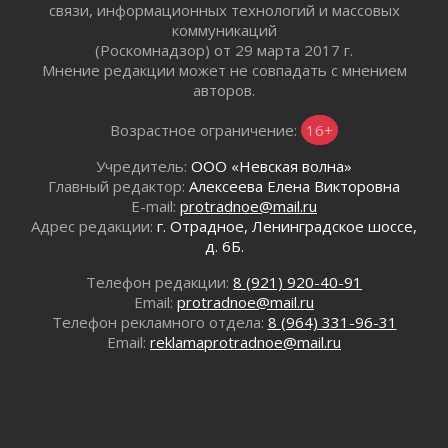
связи, информационных технологий и массовых
30 июля 2026
коммуникаций
Изменение расписания 565 автобуса
(Роскомнадзор) от 29 марта 2017 г.
30 июля 2026
Мнение редакции может не совпадать с мнением
Объявлена продажа инвестиционных паев
авторов.
29 июля 2026
Возрастное ограничение:
16+
Пик топливного кризиса в Ленинградской
области прошёл
Учредитель:
ООО «Невская волна»
29 июля 2026
Главный редактор:
Алексеева Елена Викторовна
Ленобласть вошла в двадцатку лидеров по
E-mail:
protradnoe@mail.ru
освещению нацпроектов в СМИ
Адрес редакции:
г. Отрадное, Ленинградское шоссе,
д. 6Б.
29 июля 2026
Легкоатлеты Ленинградской области вошли в
Телефон редакции:
8 (921) 920-40-91
пятерку сильнейших на Первенстве России
Email:
protradnoe@mail.ru
29 июля 2026
Телефон рекламного отдела:
8 (964) 331-96-31
Сотрудница почты в Кингисеппе
Email:
reklamaprotradnoe@mail.ru
инсценировала пожар после кражи почти
полумиллиона рублей
29 июля 2026
С помощью камер в Ленобласти выписали