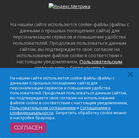
штрафов на 17 миллионов рублей за сброс
мусора
29 июля 2026
Региональная сеть контейнерных площадок
На нашем сайте использются cookie-файлы (файлы с
Ленобласти пополнится еще 300 объектами к
данными о прошлых посещениях сайта) для
2027 году
персонализации сервисов и повышения удобства
29 июля 2026
пользователей. Продолжая пользоваться данным
Спасатели эвакуировали мужчину с
сайтом, вы подтверждаете свое согласие на
поврежденной ногой из леса в Гатчинском
использование файлов cookie в соответствии с
округе
настоящим уведомлением,
Пользовательским
соглашением
и
Соглашением о
29 июля 2026
конфиденциальности
. Запретить обработку cookie
353 дома подключили к газу за неделю в
На нашем сайте использются cookie-файлы (файлы с
можно в настройке браузера.
Ленинградской области
данными о прошлых посещениях сайта) для
персонализации сервисов и повышения удобства
29 июля 2026
пользователей. Продолжая пользоваться данным сайтом,
Семья из Кингисеппского района вошла в
вы подтверждаете свое согласие на использование
файлов cookie в соответствии с настоящим уведомлением,
число лучших на конкурсе «Семья года»
Пользовательским соглашением
и
Соглашением о
29 июля 2026
конфиденциальности
. Запретить обработку cookie можно
в настройке браузера.
Стихийную свалку строительного мусора
убрали в Ивангороде
СОГЛАСЕН
29 июля 2026