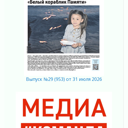
Лето без гаджетов
01 августа 2026
Болезнь девственниц и вампиров
01 августа 2026
Безмолвный крик о помощи
01 августа 2026
В музей всей семьёй
01 августа 2026
Без заявлений и очередей
01 августа 2026
Не женское это дело...уверены?
01 августа 2026
Выпуск №29 (953) от 31 июля 2026
Все силы в кулак
01 августа 2026
Айда на пляж!
01 августа 2026
Один в поле — не воин
01 августа 2026
Пик топливного кризиса в регионе прошёл