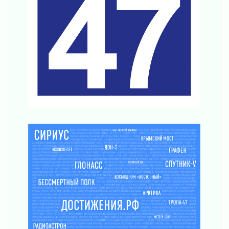
04 августа 2026
Без риска для здоровья и кошелька
04 августа 2026
Важная информация
04 августа 2026
Что делать со сбережениями
04 августа 2026
Награды нашли строителей
03 августа 2026
Ленобласть повышает производительность
труда в ЖКХ
03 августа 2026
Поддержка волонтерских объединений
03 августа 2026
Ладожский мост полностью закроют на два
часа
03 августа 2026
Музеи Ленобласти обновляют пространства
03 августа 2026