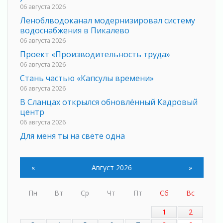
06 августа 2026
Леноблводоканал модернизировал систему
водоснабжения в Пикалево
06 августа 2026
Проект «Производительность труда»
06 августа 2026
Стань частью «Капсулы времени»
06 августа 2026
В Сланцах открылся обновлённый Кадровый
центр
06 августа 2026
Для меня ты на свете одна
05 августа 2026
Выбрать удобный способ голосования
«
Август 2026
»
помогут Госуслуги
05 августа 2026
Пн
Вт
Ср
Чт
Пт
Сб
Вс
Планируйте свой маршрут заранее
05 августа 2026
1
2
Мода вне возраста и границ