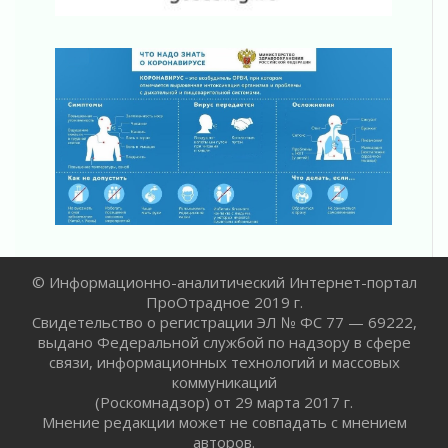
Ленобласть отмечает День Воздушно-
десантных войск
02 августа 2026
«Активное лето»
02 августа 2026
Ленобласть отметила заслуги жителей перед
регионом и страной
02 августа 2026
Ладога — не пруд
02 августа 2026
ПСК через Гослуслуги напомнит жителям
Ленинградской области о неоплаченных
счетах
© Информационно-аналитический Интернет-портал
02 августа 2026
ПроОтрадное 2019 г.
Пропавшего подростка нашли в Кировском
Свидетельство о регистрации ЭЛ № ФС 77 — 69222,
районе Ленобласти
выдано Федеральной службой по надзору в сфере
связи, информационных технологий и массовых
02 августа 2026
коммуникаций
Жителям Ленобласти напомнили, как
(Роскомнадзор) от 29 марта 2017 г.
действовать при укусе клеща
Мнение редакции может не совпадать с мнением
02 августа 2026
авторов.