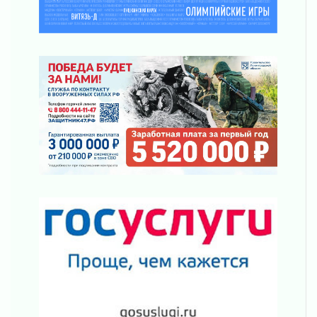
Новая площадка: 2027
03 августа 2026
Часть медиков в Ленобласти сможет
рассчитывать на доплату от региона
03 августа 2026
За сутки в Ленинградской области
ликвидировали 10 пожаров
03 августа 2026
Клюква наливается, но в корзинку пока не
просится
03 августа 2026
Строительные компании Ленобласти
подняли зарплаты почти на 40% за год
03 августа 2026
Шесть новых жизней в честь дня рождения
Ленинградской области
03 августа 2026
Уроки безопасности для детей и взрослых
03 августа 2026