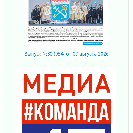
04 августа 2026
Итоги конкурса «Лучший работник
Кадрового центра – 2026» подведены!
04 августа 2026
Ставка на дисциплину на перекрестках
04 августа 2026
В Ленобласти растет потребление
мобильного трафика
Выпуск №30 (954) от 07 августа 2026
04 августа 2026
Полумрак бьёт по карману
04 августа 2026
Вниманию автомобилистов!
04 августа 2026
Память, сталь и музыка
04 августа 2026
Регион готовится к выборам
04 августа 2026
Никакого принуждения, только письменное
согласие