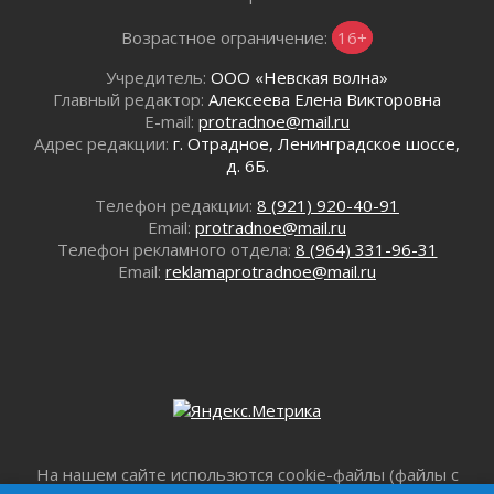
В Ивангороде назвали новых почетных
граждан Ленинградской области
Возрастное ограничение:
16+
02 августа 2026
Учредитель:
ООО «Невская волна»
Готовность №1
Главный редактор:
Алексеева Елена Викторовна
02 августа 2026
E-mail:
protradnoe@mail.ru
Километровые столбы «Дороги жизни»
Адрес редакции:
г. Отрадное, Ленинградское шоссе,
отправили на реставрацию
д. 6Б.
02 августа 2026
Телефон редакции:
8 (921) 920-40-91
Ленобласть внедрила передовую подготовку
Email:
protradnoe@mail.ru
операторов БПЛА
Телефон рекламного отдела:
8 (964) 331-96-31
02 августа 2026
Email:
reklamaprotradnoe@mail.ru
В Ивангороде появилась «Избушка-
воробушка»
02 августа 2026
Юхла, мука, кантеле и Водяной
01 августа 2026
Лето катится с горки
01 августа 2026
В Ленобласти открылась экспозиция к 150-
На нашем сайте использются cookie-файлы (файлы с
летию Билибина