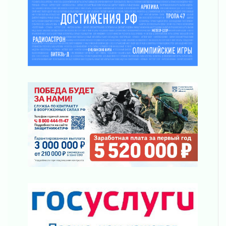
Часть медиков в Ленобласти сможет
рассчитывать на доплату от региона
03 августа 2026
За сутки в Ленинградской области
ликвидировали 10 пожаров
03 августа 2026
Клюква наливается, но в корзинку пока не
просится
03 августа 2026
Строительные компании Ленобласти
подняли зарплаты почти на 40% за год
03 августа 2026
Шесть новых жизней в честь дня рождения
Ленинградской области
03 августа 2026
Уроки безопасности для детей и взрослых
03 августа 2026
Ленобласть отмечает День Воздушно-
десантных войск
02 августа 2026