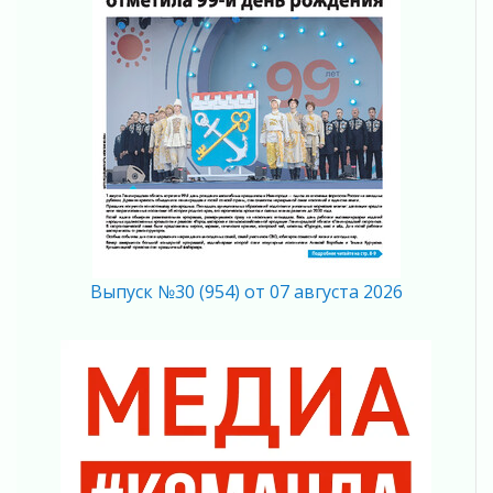
Кадрового центра – 2026» подведены!
04 августа 2026
Ставка на дисциплину на перекрестках
04 августа 2026
В Ленобласти растет потребление
мобильного трафика
04 августа 2026
Полумрак бьёт по карману
04 августа 2026
Вниманию автомобилистов!
04 августа 2026
Память, сталь и музыка
Выпуск №30 (954) от 07 августа 2026
04 августа 2026
Регион готовится к выборам
04 августа 2026
Никакого принуждения, только письменное
согласие
04 августа 2026
Без риска для здоровья и кошелька
04 августа 2026