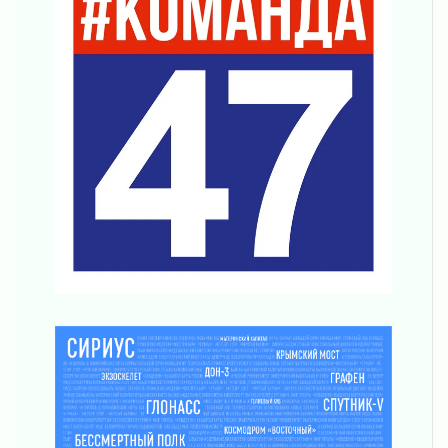
Важная информация
04 августа 2026
Что делать со сбережениями
04 августа 2026
Награды нашли строителей
03 августа 2026
Ленобласть повышает производительность
труда в ЖКХ
03 августа 2026
Поддержка волонтерских объединений
03 августа 2026
Ладожский мост полностью закроют на два
часа
03 августа 2026
Музеи Ленобласти обновляют пространства
03 августа 2026
Новая площадка: 2027
03 августа 2026