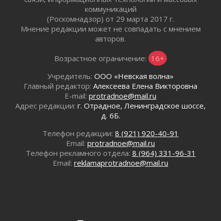
Готовность №1
коммуникаций
(Роскомнадзор) от 29 марта 2017 г.
02 августа 2026
Мнение редакции может не совпадать с мнением
Километровые столбы «Дороги жизни»
авторов.
отправили на реставрацию
02 августа 2026
Возрастное ограничение:
16+
Ленобласть внедрила передовую подготовку
операторов БПЛА
Учредитель:
ООО «Невская волна»
Главный редактор:
Алексеева Елена Викторовна
02 августа 2026
E-mail:
protradnoe@mail.ru
В Ивангороде появилась «Избушка-
Адрес редакции:
г. Отрадное, Ленинградское шоссе,
воробушка»
д. 6Б.
02 августа 2026
Юхла, мука, кантеле и Водяной
Телефон редакции:
8 (921) 920-40-91
Email:
protradnoe@mail.ru
01 августа 2026
Телефон рекламного отдела:
8 (964) 331-96-31
Лето катится с горки
Email:
reklamaprotradnoe@mail.ru
01 августа 2026
В Ленобласти открылась экспозиция к 150-
летию Билибина
01 августа 2026
Лето без гаджетов