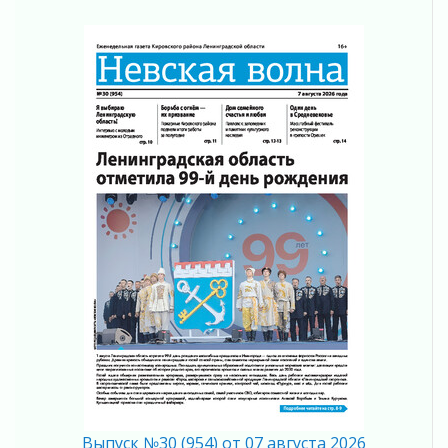
Ставка на дисциплину на перекрестках
04 августа 2026
В Ленобласти растет потребление
мобильного трафика
04 августа 2026
Полумрак бьёт по карману
04 августа 2026
Вниманию автомобилистов!
04 августа 2026
Память, сталь и музыка
04 августа 2026
Регион готовится к выборам
04 августа 2026
Никакого принуждения, только письменное
согласие
04 августа 2026
Без риска для здоровья и кошелька
04 августа 2026
Важная информация
Выпуск №30 (954) от 07 августа 2026