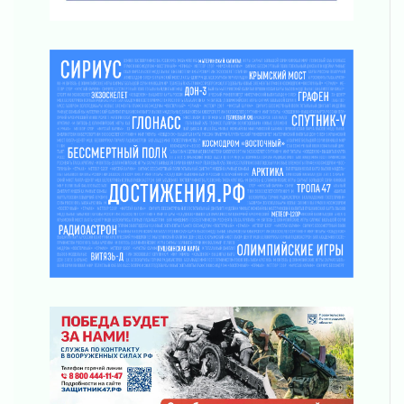
03 августа 2026
За сутки в Ленинградской области
ликвидировали 10 пожаров
03 августа 2026
Клюква наливается, но в корзинку пока не
просится
03 августа 2026
Строительные компании Ленобласти
подняли зарплаты почти на 40% за год
03 августа 2026
Шесть новых жизней в честь дня рождения
Ленинградской области
03 августа 2026
Уроки безопасности для детей и взрослых
03 августа 2026
Ленобласть отмечает День Воздушно-
десантных войск
02 августа 2026
«Активное лето»
02 августа 2026