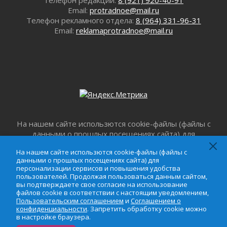
Болезнь девственниц и вампиров
Email:
protradnoe@mail.ru
01 августа 2026
Телефон рекламного отдела:
8 (964) 331-96-31
Безмолвный крик о помощи
Email:
reklamaprotradnoe@mail.ru
01 августа 2026
В музей всей семьёй
01 августа 2026
Без заявлений и очередей
01 августа 2026
Не женское это дело...уверены?
01 августа 2026
Все силы в кулак
На нашем сайте использются cookie-файлы (файлы с
01 августа 2026
данными о прошлых посещениях сайта) для
персонализации сервисов и повышения удобства
Айда на пляж!
На нашем сайте использются cookie-файлы (файлы с
пользователей. Продолжая пользоваться данным
01 августа 2026
данными о прошлых посещениях сайта) для
сайтом, вы подтверждаете свое согласие на
персонализации сервисов и повышения удобства
Один в поле — не воин
использование файлов cookie в соответствии с
пользователей. Продолжая пользоваться данным сайтом,
01 августа 2026
настоящим уведомлением,
Пользовательским
вы подтверждаете свое согласие на использование
файлов cookie в соответствии с настоящим уведомлением,
соглашением
и
Соглашением о
Пик топливного кризиса в регионе прошёл
Пользовательским соглашением
и
Соглашением о
конфиденциальности
. Запретить обработку cookie
31 июля 2026
конфиденциальности
. Запретить обработку cookie можно
можно в настройке браузера.
в настройке браузера.
О мужестве, долге и стойкости