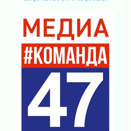
04 августа 2026
Что делать со сбережениями
04 августа 2026
Награды нашли строителей
03 августа 2026
Ленобласть повышает производительность
труда в ЖКХ
03 августа 2026
Поддержка волонтерских объединений
03 августа 2026
Ладожский мост полностью закроют на два
часа
03 августа 2026
Музеи Ленобласти обновляют пространства
03 августа 2026
Новая площадка: 2027
03 августа 2026
Часть медиков в Ленобласти сможет
рассчитывать на доплату от региона