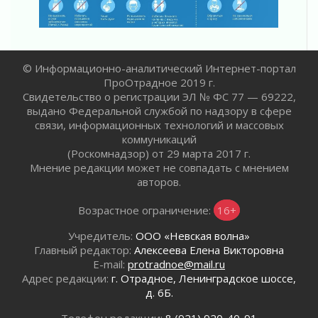
02 августа 2026
Километровые столбы «Дороги жизни»
отправили на реставрацию
02 августа 2026
© Информационно-аналитический Интернет-портал
Ленобласть внедрила передовую подготовку
ПроОтрадное 2019 г.
операторов БПЛА
Свидетельство о регистрации ЭЛ № ФС 77 — 69222,
02 августа 2026
выдано Федеральной службой по надзору в сфере
В Ивангороде появилась «Избушка-
связи, информационных технологий и массовых
воробушка»
коммуникаций
02 августа 2026
(Роскомнадзор) от 29 марта 2017 г.
Мнение редакции может не совпадать с мнением
Юхла, мука, кантеле и Водяной
авторов.
01 августа 2026
Лето катится с горки
Возрастное ограничение:
16+
01 августа 2026
Учредитель:
ООО «Невская волна»
В Ленобласти открылась экспозиция к 150-
Главный редактор:
Алексеева Елена Викторовна
летию Билибина
E-mail:
protradnoe@mail.ru
01 августа 2026
Адрес редакции:
г. Отрадное, Ленинградское шоссе,
Лето без гаджетов
д. 6Б.
01 августа 2026
Телефон редакции:
8 (921) 920-40-91