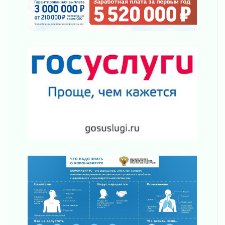
Ленобласть отметила заслуги жителей перед
регионом и страной
02 августа 2026
Ладога — не пруд
02 августа 2026
ПСК через Гослуслуги напомнит жителям
Ленинградской области о неоплаченных
счетах
02 августа 2026
Пропавшего подростка нашли в Кировском
районе Ленобласти
02 августа 2026
Жителям Ленобласти напомнили, как
действовать при укусе клеща
02 августа 2026
В Ивангороде назвали новых почетных
граждан Ленинградской области
02 августа 2026
Готовность №1