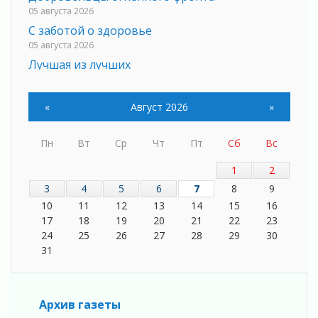
05 августа 2026
С заботой о здоровье
05 августа 2026
Лучшая из лучших
05 августа 2026
Пульс региона
«
Август 2026
»
05 августа 2026
«Результат командный, заслуга каждого
Пн
Вт
Ср
Чт
Пт
Сб
Вс
ведомства и муниципалитета»
05 августа 2026
1
2
Вдохновлять, просвещать и объединять!
3
4
5
6
7
8
9
05 августа 2026
10
11
12
13
14
15
16
Не оставят в беде
17
18
19
20
21
22
23
05 августа 2026
24
25
26
27
28
29
30
На лидирующих позициях
31
04 августа 2026
Итоги конкурса «Лучший работник
Кадрового центра – 2026» подведены!
Архив газеты
04 августа 2026