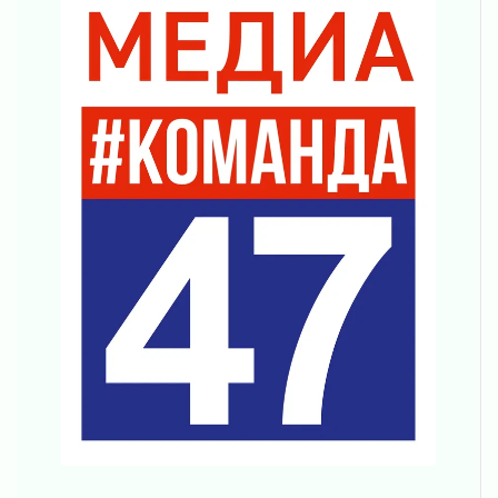
Готовность №1
02 августа 2026
Километровые столбы «Дороги жизни»
отправили на реставрацию
02 августа 2026
Ленобласть внедрила передовую подготовку
операторов БПЛА
02 августа 2026
В Ивангороде появилась «Избушка-
воробушка»
02 августа 2026
Юхла, мука, кантеле и Водяной
01 августа 2026
Лето катится с горки
01 августа 2026
В Ленобласти открылась экспозиция к 150-
летию Билибина
01 августа 2026
Лето без гаджетов
01 августа 2026