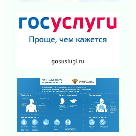
О мужестве, долге и стойкости
31 июля 2026
Ленинградцы — бойцам «Барс-Ленинградец»
31 июля 2026
Маршрутами будущего — к заветной цели
31 июля 2026
«Корвет» на страже
31 июля 2026
Правила для жизни
31 июля 2026
С рабочим визитом
31 июля 2026
В Шлиссельбурге прошла акция «Белый
кораблик Памяти»
31 июля 2026
Новые возможности для творчества
31 июля 2026
За сухими цифрами — реальная жизнь
31 июля 2026