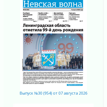
«Активное лето»
02 августа 2026
Ленобласть отметила заслуги жителей перед
регионом и страной
02 августа 2026
Ладога — не пруд
02 августа 2026
ПСК через Гослуслуги напомнит жителям
Ленинградской области о неоплаченных
счетах
02 августа 2026
Пропавшего подростка нашли в Кировском
районе Ленобласти
02 августа 2026
Жителям Ленобласти напомнили, как
действовать при укусе клеща
02 августа 2026
Выпуск №30 (954) от 07 августа 2026
В Ивангороде назвали новых почетных
граждан Ленинградской области
02 августа 2026