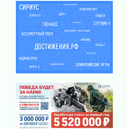
Болезнь девственниц и вампиров
01 августа 2026
Безмолвный крик о помощи
01 августа 2026
В музей всей семьёй
01 августа 2026
Без заявлений и очередей
01 августа 2026
Не женское это дело...уверены?
01 августа 2026
Все силы в кулак
01 августа 2026
Айда на пляж!
01 августа 2026
Один в поле — не воин
01 августа 2026
Пик топливного кризиса в регионе прошёл
31 июля 2026