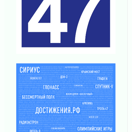
Поддержка волонтерских объединений
03 августа 2026
Ладожский мост полностью закроют на два
часа
03 августа 2026
Музеи Ленобласти обновляют пространства
03 августа 2026
Новая площадка: 2027
03 августа 2026
Часть медиков в Ленобласти сможет
рассчитывать на доплату от региона
03 августа 2026
За сутки в Ленинградской области
ликвидировали 10 пожаров
03 августа 2026
Клюква наливается, но в корзинку пока не
просится
03 августа 2026
Строительные компании Ленобласти