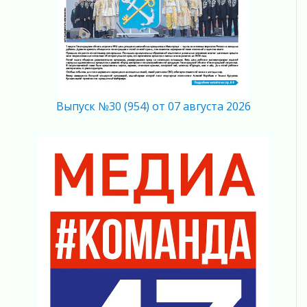
04 августа 2026
Память, сталь и музыка
04 августа 2026
Регион готовится к выборам
04 августа 2026
Никакого принуждения, только письменное
согласие
Выпуск №30 (954) от 07 августа 2026
04 августа 2026
Без риска для здоровья и кошелька
04 августа 2026
Важная информация
04 августа 2026
Что делать со сбережениями
04 августа 2026
Награды нашли строителей
03 августа 2026
Ленобласть повышает производительность
труда в ЖКХ
03 августа 2026