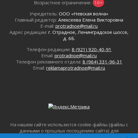
Возрастное ограничение:
16+
02 августа 2026
Учредитель:
ООО «Невская волна»
Юхла, мука, кантеле и Водяной
Главный редактор:
Алексеева Елена Викторовна
01 августа 2026
E-mail:
protradnoe@mail.ru
Лето катится с горки
Адрес редакции:
г. Отрадное, Ленинградское шоссе,
01 августа 2026
д. 6Б.
В Ленобласти открылась экспозиция к 150-
Телефон редакции:
8 (921) 920-40-91
летию Билибина
Email:
protradnoe@mail.ru
01 августа 2026
Телефон рекламного отдела:
8 (964) 331-96-31
Лето без гаджетов
Email:
reklamaprotradnoe@mail.ru
01 августа 2026
Болезнь девственниц и вампиров
01 августа 2026
Безмолвный крик о помощи
01 августа 2026
В музей всей семьёй
01 августа 2026
Без заявлений и очередей
На нашем сайте использются cookie-файлы (файлы с
01 августа 2026
данными о прошлых посещениях сайта) для
персонализации сервисов и повышения удобства