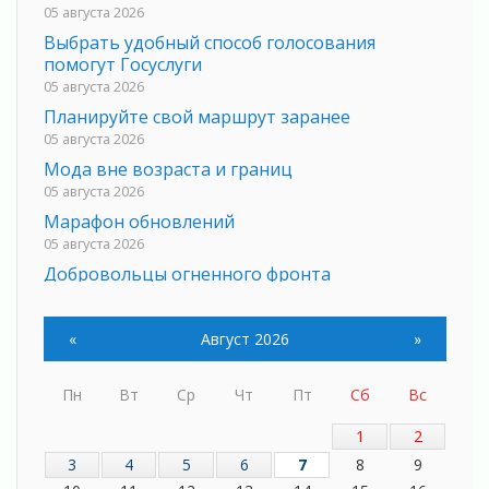
05 августа 2026
Выбрать удобный способ голосования
помогут Госуслуги
05 августа 2026
Планируйте свой маршрут заранее
05 августа 2026
Мода вне возраста и границ
05 августа 2026
Марафон обновлений
05 августа 2026
Добровольцы огненного фронта
05 августа 2026
С заботой о здоровье
«
Август 2026
»
05 августа 2026
Лучшая из лучших
Пн
Вт
Ср
Чт
Пт
Сб
Вс
05 августа 2026
Пульс региона
1
2
05 августа 2026
3
4
5
6
7
8
9
«Результат командный, заслуга каждого