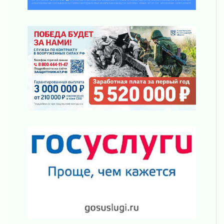
подняли зарплаты почти на 40% за год
03 августа 2026
Шесть новых жизней в честь дня рождения
Ленинградской области
03 августа 2026
Уроки безопасности для детей и взрослых
03 августа 2026
Ленобласть отмечает День Воздушно-
десантных войск
02 августа 2026
«Активное лето»
02 августа 2026
Ленобласть отметила заслуги жителей перед
регионом и страной
02 августа 2026
Ладога — не пруд
02 августа 2026
ПСК через Гослуслуги напомнит жителям
Ленинградской области о неоплаченных
счетах