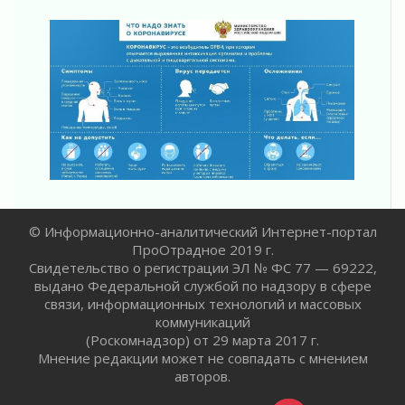
02 августа 2026
Пропавшего подростка нашли в Кировском
районе Ленобласти
02 августа 2026
Жителям Ленобласти напомнили, как
действовать при укусе клеща
02 августа 2026
В Ивангороде назвали новых почетных
граждан Ленинградской области
02 августа 2026
Готовность №1
© Информационно-аналитический Интернет-портал
02 августа 2026
ПроОтрадное 2019 г.
Километровые столбы «Дороги жизни»
Свидетельство о регистрации ЭЛ № ФС 77 — 69222,
отправили на реставрацию
выдано Федеральной службой по надзору в сфере
02 августа 2026
связи, информационных технологий и массовых
коммуникаций
Ленобласть внедрила передовую подготовку
(Роскомнадзор) от 29 марта 2017 г.
операторов БПЛА
Мнение редакции может не совпадать с мнением
02 августа 2026
авторов.
В Ивангороде появилась «Избушка-
воробушка»