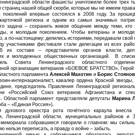
енинградской области фашисты уничтожили более трех т
и страниц нашей общей скорби, которые мы не имеем права
ь поколений впервые состоялся в 2008 году. За проше
 карточкой региона и одним из самых значимых патрио
го задача – сохранить живое общение между теми, кто
оды, и молодым поколением. Чтобы ветераны и молоде
, а по-настоящему: делились историями, передавали свой 
ду участниками фестиваля стали делегации из всех рай
 В их составе – представители органов власти, депу
ких и молодежных общественных организаций. В списке
тель Совета Ленинградского областного отделени
ной организации ветеранов «БОЕВОЕ БРАТСТВО», Герой 
бластного парламента
Алексей Махотин
и
Борис Стоянов
 воин-интернационалист, кавалер ордена Красной звезды,
дине, председатель Правления Ленинградской регионал
ции «Российский Союз ветеранов Афганистана и спе
. Областной парламент представляли депутаты
Марина Л
оба – «Единая Россия»).
и духового оркестра рота почётного караула внесла
и, Ленинградской области, муниципальных районов и
 мемориала собравшиеся говорили о главном: мы сильны
ю нельзя переписать, а правду о войне – забыть.
новенной речью к собравшимся обратилась депутат 