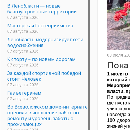
В Ленобласти — новые
благоустроенные территории
07 августа 2026
Мастерская Гостеприимства
07 августа 2026
Ленобласть модернизирует сети
водоснабжения
07 августа 2026
03 июля 20
К спорту – по новым дорогам
Пока
07 августа 2026
За каждой спортивной победой
1 июля в
стоит Человек
который 
07 августа 2026
Мероприя
власти, п
Газ ветеранам
По традиц
07 августа 2026
где пусто
Во Всеволожском доме-интернате
улиц и до
оценили выполнение работ по
навсегда 
ремонту и уровень заботы о
180 дворо
проживающих
жизней уга
07 августа 2026