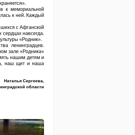
охраняется».
ов к мемориальной
улась к ней. Каждый
вшихся с Афганской
х сердцах навсегда.
ультуры «Родник».
тва ленинградцев.
ном зале «Родника»
мять нашим детям и
а, наш щит и наша
Наталья Сергеева,
нинградской области