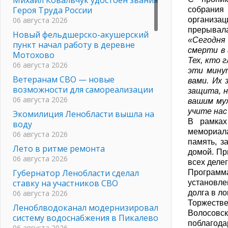
Героя Труда России
собрания
06 августа 2026
организа
прерывала
Новый фельдшерско-акушерский
«Сегодня
пункт начал работу в деревне
смерти в 
Мотохово
Тех, кто 
06 августа 2026
эти мину
Ветеранам СВО — новые
вами. Их 
возможности для самореализации
защита, н
06 августа 2026
вашим муж
учите нас
Экомилиция Ленобласти вышла на
В рамках
воду
мемориала
06 августа 2026
память, з
Лето в ритме ремонта
домой. Пр
06 августа 2026
всех деле
Губернатор Ленобласти сделал
Програм
ставку на участников СВО
установле
06 августа 2026
долга в л
Торжеств
Леноблводоканал модернизировал
Волосов
систему водоснабжения в Пикалево
поблагода
06 августа 2026