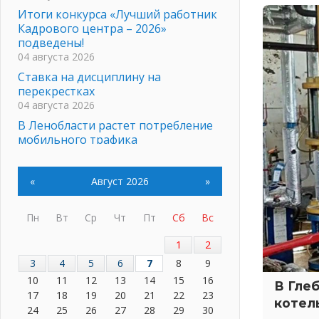
Итоги конкурса «Лучший работник
Кадрового центра – 2026»
подведены!
04 августа 2026
Ставка на дисциплину на
перекрестках
04 августа 2026
В Ленобласти растет потребление
мобильного трафика
04 августа 2026
Полумрак бьёт по карману
«
Август 2026
»
04 августа 2026
Вниманию автомобилистов!
Пн
Вт
Ср
Чт
Пт
Сб
Вс
04 августа 2026
Память, сталь и музыка
1
2
04 августа 2026
3
4
5
6
7
8
9
Регион готовится к выборам
10
11
12
13
14
15
16
В Гле
04 августа 2026
17
18
19
20
21
22
23
котел
Никакого принуждения, только
24
25
26
27
28
29
30