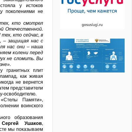
 стояла у истоков
ду поколениями не
тех, кто смотрел
кой Отечественной.
 тех, кто сейчас, в
, – защищая нас с
для нас они – наша
няем колени перед
ух не сломить. Вы
зне».
у гранитных плит
лампад, как живая
икогда не вернется
атем представители
ну-освободителю.
«Стелы Памяти»,
полнении воинского
ного образования
и
Сергей Ушаков
,
есте мы показываем