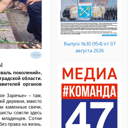
Выпуск №30 (954) от 07
августа 2026
1016
ы
валь поколений»,
градской области.
авителей органов
ое Заречье» – там,
шей деревни, вместо
ак каменные свечи,
шисты сожгли здесь
 младенцев. Сотни
без права на жизнь.