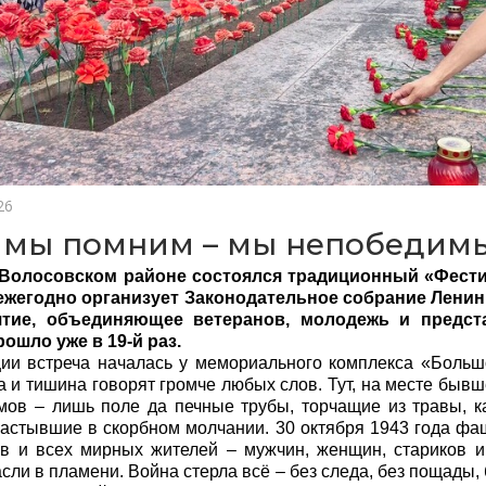
26
 мы помним – мы непобедим
 Волосовском районе состоялся традиционный «Фести
ежегодно организует Законодательное собрание Ленин
тие, объединяющее ветеранов, молодежь и предст
рошло уже в 19-й раз.
ии встреча началась у мемориального комплекса «Больш
та и тишина говорят громче любых слов. Тут, на месте быв
мов – лишь поле да печные трубы, торчащие из травы, к
застывшие в скорбном молчании. 30 октября 1943 года фа
в и всех мирных жителей – мужчин, женщин, стариков и
сли в пламени. Война стерла всё – без следа, без пощады, 