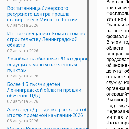
Всего в Л
Воспитанница Сиверского
три тысяч
ресурсного центра прошла
Фестивал
стажировку в Минюсте России
визитной
07 августа 2026
Главная е
разные г
Итоги совещания с Комитетом по
формально
строительству Ленинградской
В этом го
области
области.
07 августа 2026
ветеранс
Ленобласть обновляет 91 км дорог,
председа
ведущих к малым населенным
обществен
пунктам
депутат о
07 августа 2026
отставке,
службу Ро
Более 1,5 тысячи детей
организа
Ленинградской области прошли
операций»
обучение ПДД
Рыжков
(
07 августа 2026
Под звук
Александр Дрозденко рассказал об
Федераци
итогах приемной кампании-2026
митинге у
06 августа 2026
Что истори
Михаил Ковальчук удостоен звания
С проник