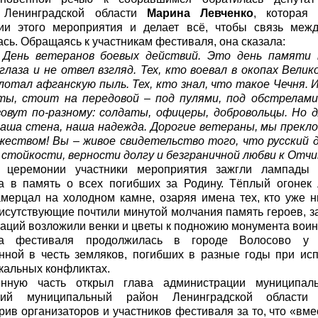
 Ленинградской области
Марина Левченко
, которая
ции этого мероприятия и делает всё, чтобы связь меж
сь. Обращаясь к участникам фестиваля, она сказала:
 День ветеранов боевых действий. Это день памяти 
глаза и не отвел взгляд. Тех, кто воевал в окопах Вели
глотал афганскую пыль. Тех, кто знал, что такое Чечня. И
ты, стоит на передовой – под пулями, под обстрелами
зовут по-разному: солдаты, офицеры, добровольцы. Но 
аша стена, наша надежда. Дорогие ветераны, мы прекло
еством! Вы – живое свидетельство того, что русский д
 стойкости, верности долгу и безграничной любви к Отчи
 церемонии участники мероприятия зажгли лампады 
 в память о всех погибших за Родину. Тёплый огонек 
амерцал на холодном камне, озаряя имена тех, кто уже н
исутствующие почтили минутой молчания память героев, з
гаций возложили венки и цветы к подножию монумента вои
ма фестиваля продолжилась в городе Волосово у 
нной в честь земляков, погибших в разные годы при ис
окальных конфликтах.
енную часть открыл глава администрации муниципаль
ский муниципальный район Ленинградской област
рив организаторов и участников фестиваля за то, что «вм