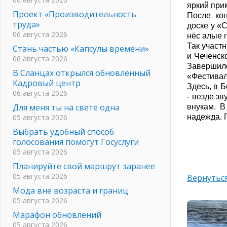
яркий при
Проект «Производительность
После ко
труда»
доске у «
06 августа 2026
нёс алые 
Так участ
Стань частью «Капсулы времени»
и Чеченск
06 августа 2026
Завершилс
В Сланцах открылся обновлённый
«Фестива
Кадровый центр
Здесь, в 
06 августа 2026
- везде з
Для меня ты на свете одна
внукам. В
05 августа 2026
надежда. 
Выбрать удобный способ
голосования помогут Госуслуги
05 августа 2026
Планируйте свой маршрут заранее
05 августа 2026
Вернуться
Мода вне возраста и границ
05 августа 2026
Марафон обновлений
05 августа 2026