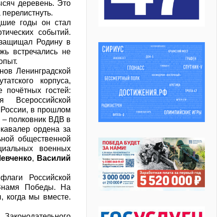
ысяч деревень. Это
 перелистнуть.
дшие годы он стал
тических событий.
 защищал Родину в
жь встречались не
опыт.
онов Ленинградской
татского корпуса,
 почётных гостей:
я Всероссийской
России, в прошлом
– полковник ВДВ в
 кавалер ордена за
ьной общественной
циальных военных
евченко
,
Василий
 флаги Российской
 Знамя Победы. На
, когда мы вместе.
Законодательного