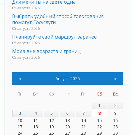
Для меня ты на свете одна
05 августа 2026
Выбрать удобный способ голосования
помогут Госуслуги
05 августа 2026
Планируйте свой маршрут заранее
05 августа 2026
Мода вне возраста и границ
05 августа 2026
Марафон обновлений
05 августа 2026
«
Август 2026
»
Добровольцы огненного фронта
05 августа 2026
Пн
Вт
Ср
Чт
Пт
Сб
Вс
С заботой о здоровье
05 августа 2026
1
2
Лучшая из лучших
3
4
5
6
7
8
9
05 августа 2026
10
11
12
13
14
15
16
Пульс региона
17
18
19
20
21
22
23
05 августа 2026
24
25
26
27
28
29
30