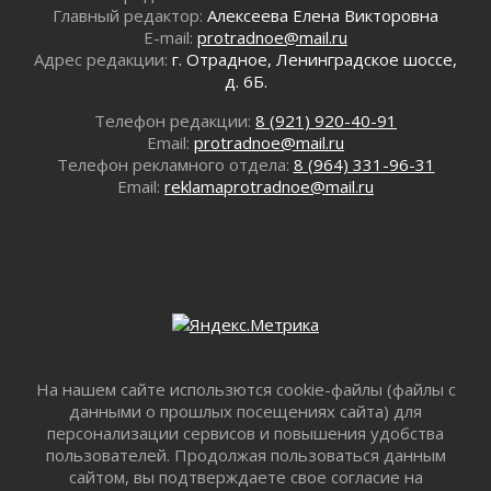
воробушка»
Главный редактор:
Алексеева Елена Викторовна
E-mail:
protradnoe@mail.ru
02 августа 2026
Адрес редакции:
г. Отрадное, Ленинградское шоссе,
Юхла, мука, кантеле и Водяной
д. 6Б.
01 августа 2026
Лето катится с горки
Телефон редакции:
8 (921) 920-40-91
Email:
protradnoe@mail.ru
01 августа 2026
Телефон рекламного отдела:
8 (964) 331-96-31
В Ленобласти открылась экспозиция к 150-
Email:
reklamaprotradnoe@mail.ru
летию Билибина
01 августа 2026
Лето без гаджетов
01 августа 2026
Болезнь девственниц и вампиров
01 августа 2026
Безмолвный крик о помощи
01 августа 2026
На нашем сайте использются cookie-файлы (файлы с
В музей всей семьёй
данными о прошлых посещениях сайта) для
01 августа 2026
персонализации сервисов и повышения удобства
пользователей. Продолжая пользоваться данным
Без заявлений и очередей
сайтом, вы подтверждаете свое согласие на
01 августа 2026