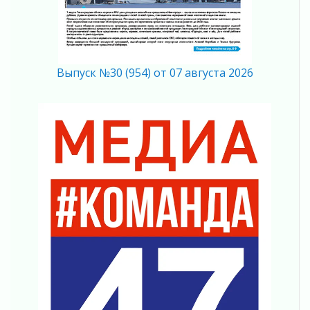
Вниманию автомобилистов!
04 августа 2026
Память, сталь и музыка
04 августа 2026
Регион готовится к выборам
Выпуск №30 (954) от 07 августа 2026
04 августа 2026
Никакого принуждения, только письменное
согласие
04 августа 2026
Без риска для здоровья и кошелька
04 августа 2026
Важная информация
04 августа 2026
Что делать со сбережениями
04 августа 2026
Награды нашли строителей
03 августа 2026
Ленобласть повышает производительность
труда в ЖКХ