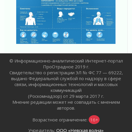
счетах
02 августа 2026
Пропавшего подростка нашли в Кировском
районе Ленобласти
02 августа 2026
Жителям Ленобласти напомнили, как
действовать при укусе клеща
02 августа 2026
В Ивангороде назвали новых почетных
© Информационно-аналитический Интернет-портал
граждан Ленинградской области
ПроОтрадное 2019 г.
02 августа 2026
Свидетельство о регистрации ЭЛ № ФС 77 — 69222,
Готовность №1
выдано Федеральной службой по надзору в сфере
02 августа 2026
связи, информационных технологий и массовых
Километровые столбы «Дороги жизни»
коммуникаций
отправили на реставрацию
(Роскомнадзор) от 29 марта 2017 г.
Мнение редакции может не совпадать с мнением
02 августа 2026
авторов.
Ленобласть внедрила передовую подготовку
операторов БПЛА
Возрастное ограничение:
16+
02 августа 2026
В Ивангороде появилась «Избушка-
Учредитель:
ООО «Невская волна»