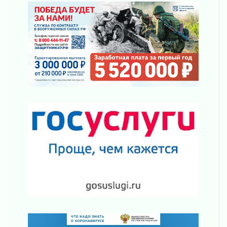
подняли зарплаты почти на 40% за год
03 августа 2026
Шесть новых жизней в честь дня рождения
Ленинградской области
03 августа 2026
Уроки безопасности для детей и взрослых
03 августа 2026
Ленобласть отмечает День Воздушно-
десантных войск
02 августа 2026
«Активное лето»
02 августа 2026
Ленобласть отметила заслуги жителей перед
регионом и страной
02 августа 2026
Ладога — не пруд
02 августа 2026
ПСК через Гослуслуги напомнит жителям
Ленинградской области о неоплаченных