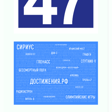
03 августа 2026
Поддержка волонтерских объединений
03 августа 2026
Ладожский мост полностью закроют на два
часа
03 августа 2026
Музеи Ленобласти обновляют пространства
03 августа 2026
Новая площадка: 2027
03 августа 2026
Часть медиков в Ленобласти сможет
рассчитывать на доплату от региона
03 августа 2026
За сутки в Ленинградской области
ликвидировали 10 пожаров
03 августа 2026
Клюква наливается, но в корзинку пока не
просится
03 августа 2026
Строительные компании Ленобласти