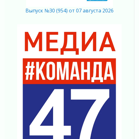
Регион готовится к выборам
Выпуск №30 (954) от 07 августа 2026
04 августа 2026
Никакого принуждения, только письменное
согласие
04 августа 2026
Без риска для здоровья и кошелька
04 августа 2026
Важная информация
04 августа 2026
Что делать со сбережениями
04 августа 2026
Награды нашли строителей
03 августа 2026
Ленобласть повышает производительность
труда в ЖКХ
03 августа 2026
Поддержка волонтерских объединений
03 августа 2026
Ладожский мост полностью закроют на два