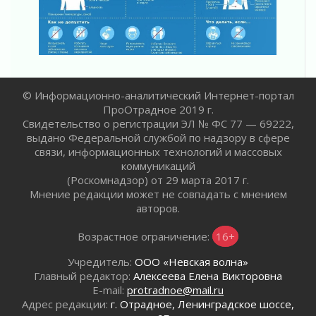
02 августа 2026
Жителям Ленобласти напомнили, как
действовать при укусе клеща
02 августа 2026
В Ивангороде назвали новых почетных
граждан Ленинградской области
© Информационно-аналитический Интернет-портал
02 августа 2026
ПроОтрадное 2019 г.
Свидетельство о регистрации ЭЛ № ФС 77 — 69222,
Готовность №1
выдано Федеральной службой по надзору в сфере
02 августа 2026
связи, информационных технологий и массовых
Километровые столбы «Дороги жизни»
коммуникаций
отправили на реставрацию
(Роскомнадзор) от 29 марта 2017 г.
02 августа 2026
Мнение редакции может не совпадать с мнением
Ленобласть внедрила передовую подготовку
авторов.
операторов БПЛА
02 августа 2026
Возрастное ограничение:
16+
В Ивангороде появилась «Избушка-
Учредитель:
ООО «Невская волна»
воробушка»
Главный редактор:
Алексеева Елена Викторовна
02 августа 2026
E-mail:
protradnoe@mail.ru
Юхла, мука, кантеле и Водяной
Адрес редакции:
г. Отрадное, Ленинградское шоссе,