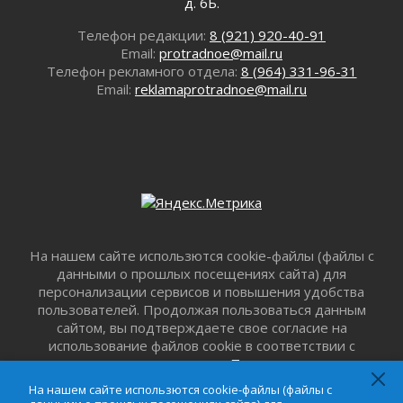
01 августа 2026
д. 6Б.
Лето катится с горки
Телефон редакции:
8 (921) 920-40-91
01 августа 2026
Email:
protradnoe@mail.ru
В Ленобласти открылась экспозиция к 150-
Телефон рекламного отдела:
8 (964) 331-96-31
летию Билибина
Email:
reklamaprotradnoe@mail.ru
01 августа 2026
Лето без гаджетов
01 августа 2026
Болезнь девственниц и вампиров
01 августа 2026
Безмолвный крик о помощи
01 августа 2026
На нашем сайте использются cookie-файлы (файлы с
В музей всей семьёй
данными о прошлых посещениях сайта) для
01 августа 2026
персонализации сервисов и повышения удобства
Без заявлений и очередей
пользователей. Продолжая пользоваться данным
01 августа 2026
сайтом, вы подтверждаете свое согласие на
использование файлов cookie в соответствии с
Не женское это дело...уверены?
настоящим уведомлением,
Пользовательским
01 августа 2026
соглашением
и
Соглашением о
Все силы в кулак
На нашем сайте использются cookie-файлы (файлы с
конфиденциальности
. Запретить обработку cookie