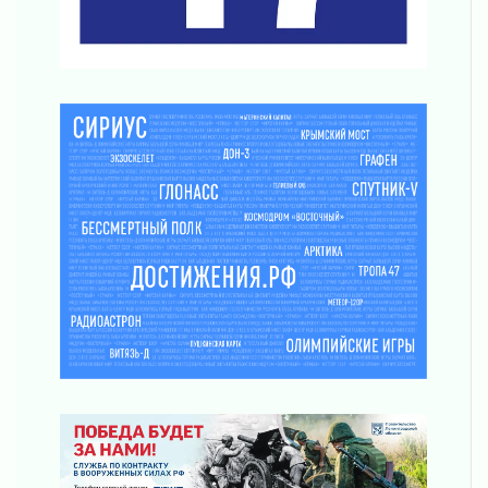
часа
03 августа 2026
Музеи Ленобласти обновляют пространства
03 августа 2026
Новая площадка: 2027
03 августа 2026
Часть медиков в Ленобласти сможет
рассчитывать на доплату от региона
03 августа 2026
За сутки в Ленинградской области
ликвидировали 10 пожаров
03 августа 2026
Клюква наливается, но в корзинку пока не
просится
03 августа 2026
Строительные компании Ленобласти
подняли зарплаты почти на 40% за год
03 августа 2026
Шесть новых жизней в честь дня рождения