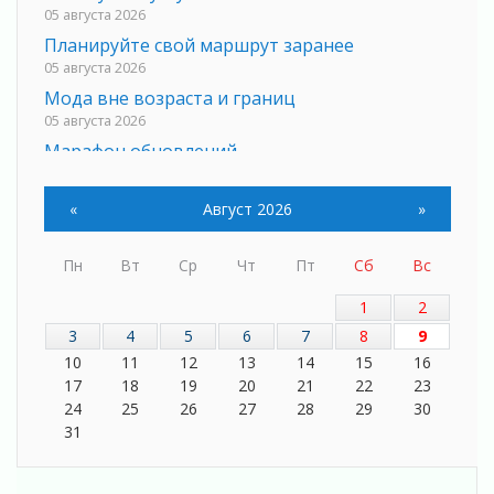
05 августа 2026
Планируйте свой маршрут заранее
05 августа 2026
Мода вне возраста и границ
05 августа 2026
Марафон обновлений
05 августа 2026
Добровольцы огненного фронта
«
Август 2026
»
05 августа 2026
С заботой о здоровье
Пн
Вт
Ср
Чт
Пт
Сб
Вс
05 августа 2026
1
2
Лучшая из лучших
05 августа 2026
3
4
5
6
7
8
9
Пульс региона
10
11
12
13
14
15
16
05 августа 2026
17
18
19
20
21
22
23
24
25
26
27
28
29
30
«Результат командный, заслуга каждого
31
ведомства и муниципалитета»
05 августа 2026
Вдохновлять, просвещать и объединять!