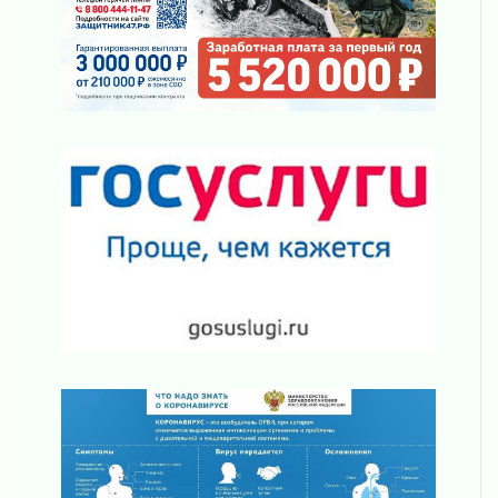
Ленинградской области
03 августа 2026
Уроки безопасности для детей и взрослых
03 августа 2026
Ленобласть отмечает День Воздушно-
десантных войск
02 августа 2026
«Активное лето»
02 августа 2026
Ленобласть отметила заслуги жителей перед
регионом и страной
02 августа 2026
Ладога — не пруд
02 августа 2026
ПСК через Гослуслуги напомнит жителям
Ленинградской области о неоплаченных
счетах
02 августа 2026
Пропавшего подростка нашли в Кировском
районе Ленобласти