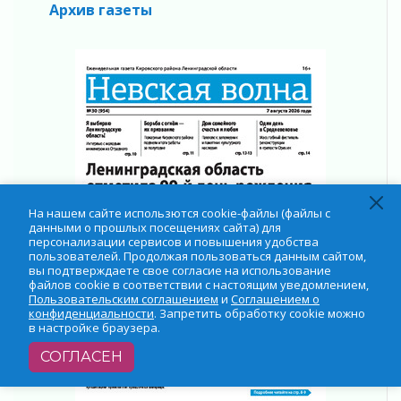
Архив газеты
31 июля 2026
О мужестве, долге и стойкости
31 июля 2026
Ленинградцы — бойцам «Барс-Ленинградец»
31 июля 2026
Маршрутами будущего — к заветной цели
31 июля 2026
«Корвет» на страже
31 июля 2026
Правила для жизни
На нашем сайте использются cookie-файлы (файлы с
31 июля 2026
данными о прошлых посещениях сайта) для
персонализации сервисов и повышения удобства
С рабочим визитом
пользователей. Продолжая пользоваться данным сайтом,
31 июля 2026
вы подтверждаете свое согласие на использование
файлов cookie в соответствии с настоящим уведомлением,
В Шлиссельбурге прошла акция «Белый
Пользовательским соглашением
и
Соглашением о
кораблик Памяти»
конфиденциальности
. Запретить обработку cookie можно
в настройке браузера.
31 июля 2026
Новые возможности для творчества
СОГЛАСЕН
31 июля 2026
За сухими цифрами — реальная жизнь