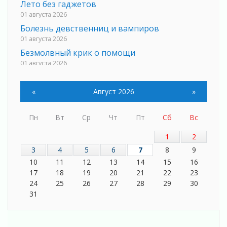
Лето без гаджетов
01 августа 2026
Болезнь девственниц и вампиров
01 августа 2026
Безмолвный крик о помощи
01 августа 2026
В музей всей семьёй
01 августа 2026
«
Август 2026
»
Без заявлений и очередей
01 августа 2026
Пн
Вт
Ср
Чт
Пт
Сб
Вс
Не женское это дело...уверены?
01 августа 2026
1
2
Все силы в кулак
3
4
5
6
7
8
9
01 августа 2026
10
11
12
13
14
15
16
17
18
19
20
21
22
23
Айда на пляж!
24
25
26
27
28
29
30
01 августа 2026
31
Один в поле — не воин
01 августа 2026
Пик топливного кризиса в регионе прошёл