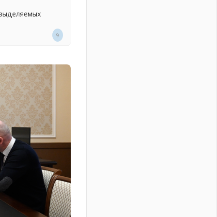
 выделяемых
9