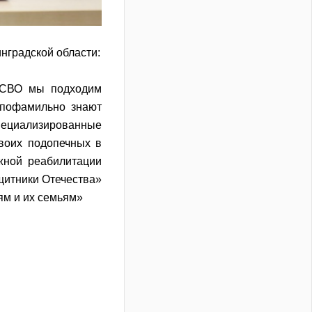
нградской области:
 СВО мы подходим
 пофамильно знают
ециализированные
своих подопечных в
жной реабилитации
щитники Отечества»
ям и их семьям»