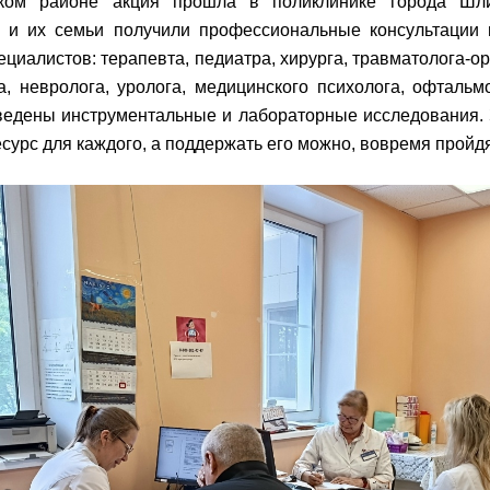
ком районе акция прошла в поликлинике города Шли
 и их семьи получили профессиональные консультации 
ециалистов: терапевта, педиатра, хирурга, травматолога-ор
а, невролога, уролога, медицинского психолога, офтальмо
едены инструментальные и лабораторные исследования.
сурс для каждого, а поддержать его можно, вовремя пройд