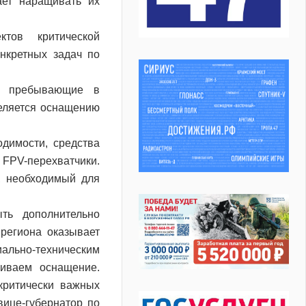
ает наращивать их
тов критической
нкретных задач по
е, пребывающие в
еляется оснащению
димости, средства
и FPV-перехватчики.
, необходимый для
ть дополнительно
региона оказывает
льно-техническим
щиваем оснащение.
критически важных
вице-губернатор по