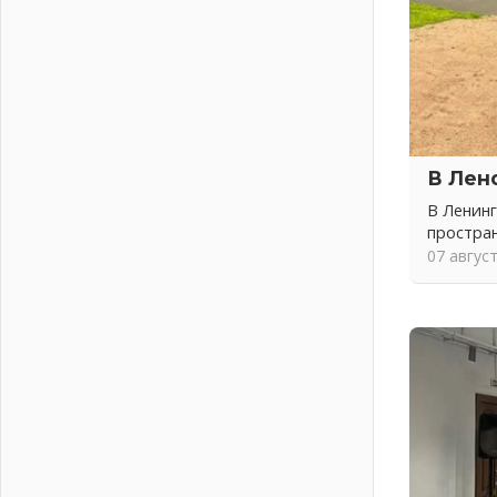
письменное согласие
04 августа 2026
Без риска для здоровья и кошелька
04 августа 2026
Важная информация
04 августа 2026
Что делать со сбережениями
В Лен
04 августа 2026
В Ленинг
Награды нашли строителей
простра
03 августа 2026
07 авгус
Ленобласть повышает
производительность труда в ЖКХ
03 августа 2026
Поддержка волонтерских
объединений
03 августа 2026
Ладожский мост полностью
закроют на два часа
03 августа 2026