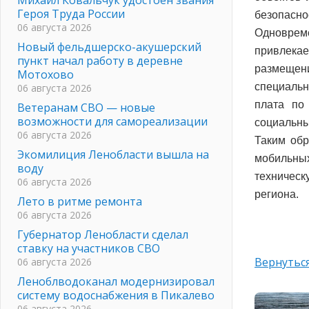
Героя Труда России
безопасно
06 августа 2026
Одновре
Новый фельдшерско-акушерский
привлекае
пункт начал работу в деревне
размещен
Мотохово
специальн
06 августа 2026
плата по
Ветеранам СВО — новые
возможности для самореализации
социальны
06 августа 2026
Таким обр
Экомилиция Ленобласти вышла на
мобильны
воду
техничес
06 августа 2026
региона.
Лето в ритме ремонта
06 августа 2026
Губернатор Ленобласти сделал
ставку на участников СВО
Вернуться
06 августа 2026
Леноблводоканал модернизировал
систему водоснабжения в Пикалево
06 августа 2026