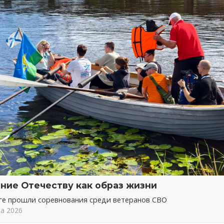
ние Отечеству как образ жизни
ге прошли соревнования среди ветеранов СВО
та 2026