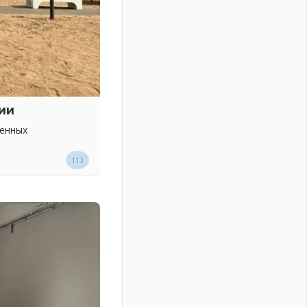
ии
венных
113