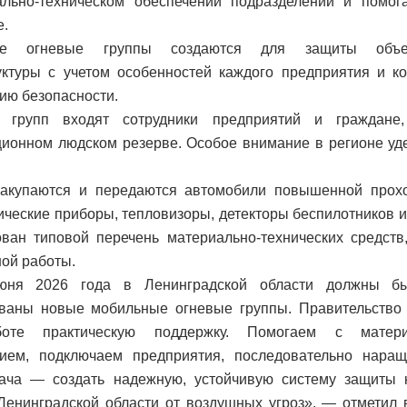
ально-техническом обеспечении подразделений и помог
е.
ые огневые группы создаются для защиты объек
ктуры с учетом особенностей каждого предприятия и ко
ию безопасности.
 групп входят сотрудники предприятий и граждан
ионном людском резерве. Особое внимание в регионе уд
закупаются и передаются автомобили повышенной прохо
тические приборы, тепловизоры, детекторы беспилотников 
ан типовой перечень материально-технических средств
ой работы.
ня 2026 года в Ленинградской области должны бы
ваны новые мобильные огневые группы. Правительство 
оте практическую поддержку. Помогаем с материа
нием, подключаем предприятия, последовательно нара
ача — создать надежную, устойчивую систему защиты 
Ленинградской области от воздушных угроз», — отметил 