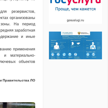
ля резервистов,
ектах организованы
 зоны. На период
средняя заработная
одержание и иные
ованию применения
ю и материально-
ключевых объектов
м Правительства ЛО