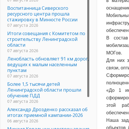
в матери
Воспитанница Сиверского
оснащени
ресурсного центра прошла
Мобильн
стажировку в Минюсте России
инфрастру
07 августа 2026
обеспечен
Итоги совещания с Комитетом по
В состав
строительству Ленинградской
области
мобилизац
07 августа 2026
МОГов.
Ленобласть обновляет 91 км дорог,
Для них 
ведущих к малым населенным
связи, оп
пунктам
Сформиров
07 августа 2026
полноценн
Более 1,5 тысячи детей
Ленинградской области прошли
«До 1 ию
обучение ПДД
сформиро
07 августа 2026
этой раб
Александр Дрозденко рассказал об
обеспече
итогах приемной кампании-2026
Наша зад
06 августа 2026
объектов 
Михаил Ковальчук удостоен звания