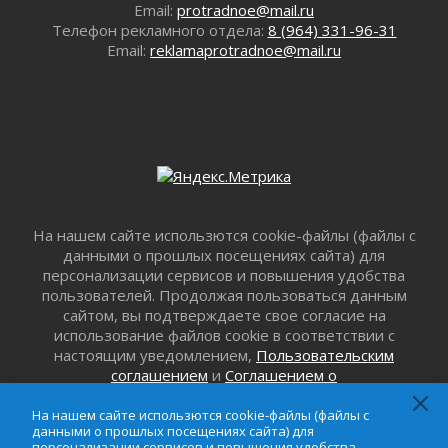
Без заявлений и очередей
Email:
protradnoe@mail.ru
01 августа 2026
Телефон рекламного отдела:
8 (964) 331-96-31
Email:
reklamaprotradnoe@mail.ru
Не женское это дело...уверены?
01 августа 2026
Все силы в кулак
01 августа 2026
Айда на пляж!
01 августа 2026
Один в поле — не воин
01 августа 2026
На нашем сайте использются cookie-файлы (файлы с
Пик топливного кризиса в регионе прошёл
данными о прошлых посещениях сайта) для
31 июля 2026
персонализации сервисов и повышения удобства
О мужестве, долге и стойкости
пользователей. Продолжая пользоваться данным
31 июля 2026
сайтом, вы подтверждаете свое согласие на
использование файлов cookie в соответствии с
Ленинградцы — бойцам «Барс-Ленинградец»
настоящим уведомлением,
Пользовательским
31 июля 2026
соглашением
и
Соглашением о
Маршрутами будущего — к заветной цели
конфиденциальности
. Запретить обработку cookie
31 июля 2026
можно в настройке браузера.
На нашем сайте использются cookie-файлы (файлы с
данными о прошлых посещениях сайта) для
«Корвет» на страже
персонализации сервисов и повышения удобства