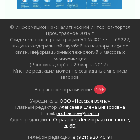
02 августа 2026
В Ивангороде появилась «Избушка-
воробушка»
02 августа 2026
© Информационно-аналитический Интернет-портал
Юхла, мука, кантеле и Водяной
ПроОтрадное 2019 г.
01 августа 2026
Свидетельство о регистрации ЭЛ № ФС 77 — 69222,
Лето катится с горки
выдано Федеральной службой по надзору в сфере
связи, информационных технологий и массовых
01 августа 2026
коммуникаций
В Ленобласти открылась экспозиция к 150-
(Роскомнадзор) от 29 марта 2017 г.
летию Билибина
Мнение редакции может не совпадать с мнением
01 августа 2026
авторов.
Лето без гаджетов
01 августа 2026
Возрастное ограничение:
16+
Болезнь девственниц и вампиров
Учредитель:
ООО «Невская волна»
01 августа 2026
Главный редактор:
Алексеева Елена Викторовна
Безмолвный крик о помощи
E-mail:
protradnoe@mail.ru
01 августа 2026
Адрес редакции:
г. Отрадное, Ленинградское шоссе,
д. 6Б.
В музей всей семьёй
01 августа 2026
Телефон редакции:
8 (921) 920-40-91