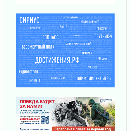
03 августа 2026
Строительные компании Ленобласти
подняли зарплаты почти на 40% за год
03 августа 2026
Шесть новых жизней в честь дня рождения
Ленинградской области
03 августа 2026
Уроки безопасности для детей и взрослых
03 августа 2026
Ленобласть отмечает День Воздушно-
десантных войск
02 августа 2026
«Активное лето»
02 августа 2026
Ленобласть отметила заслуги жителей перед
регионом и страной
02 августа 2026
Ладога — не пруд
02 августа 2026