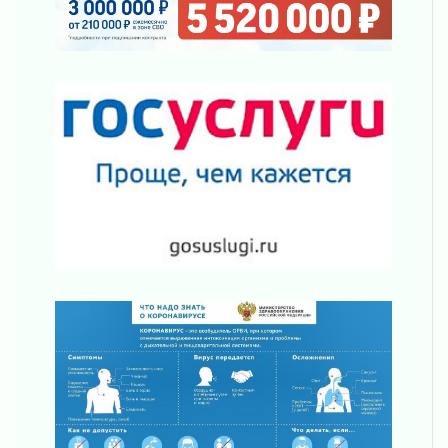
ПСК через Гослуслуги напомнит жителям
Ленинградской области о неоплаченных
счетах
02 августа 2026
Пропавшего подростка нашли в Кировском
районе Ленобласти
02 августа 2026
Жителям Ленобласти напомнили, как
действовать при укусе клеща
02 августа 2026
В Ивангороде назвали новых почетных
граждан Ленинградской области
02 августа 2026
Готовность №1
02 августа 2026
Километровые столбы «Дороги жизни»
отправили на реставрацию
02 августа 2026
Ленобласть внедрила передовую подготовку
операторов БПЛА