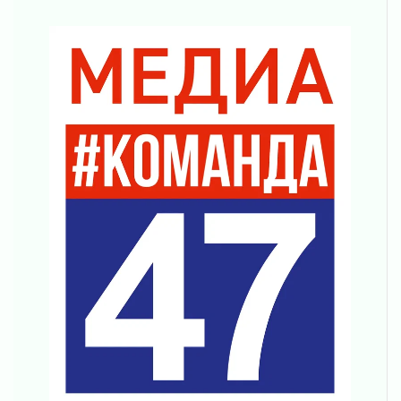
труда в ЖКХ
03 августа 2026
Поддержка волонтерских объединений
03 августа 2026
Ладожский мост полностью закроют на два
часа
03 августа 2026
Музеи Ленобласти обновляют пространства
03 августа 2026
Новая площадка: 2027
03 августа 2026
Часть медиков в Ленобласти сможет
рассчитывать на доплату от региона
03 августа 2026
За сутки в Ленинградской области
ликвидировали 10 пожаров
03 августа 2026
Клюква наливается, но в корзинку пока не
просится