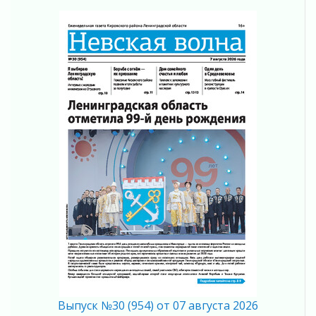
04 августа 2026
Вниманию автомобилистов!
04 августа 2026
Память, сталь и музыка
04 августа 2026
Регион готовится к выборам
04 августа 2026
Никакого принуждения, только письменное
согласие
04 августа 2026
Без риска для здоровья и кошелька
04 августа 2026
Важная информация
04 августа 2026
Что делать со сбережениями
04 августа 2026
Награды нашли строителей
03 августа 2026
Выпуск №30 (954) от 07 августа 2026
Ленобласть повышает производительность