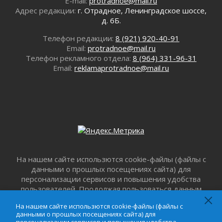
E-mail:
protradnoe@mail.ru
Адрес редакции:
г. Отрадное, Ленинградское шоссе,
д. 6Б.
Телефон редакции:
8 (921) 920-40-91
Email:
protradnoe@mail.ru
Телефон рекламного отдела:
8 (964) 331-96-31
Email:
reklamaprotradnoe@mail.ru
На нашем сайте использются cookie-файлы (файлы с
данными о прошлых посещениях сайта) для
персонализации сервисов и повышения удобства
пользователей. Продолжая пользоваться данным
сайтом, вы подтверждаете свое согласие на
На нашем сайте использются cookie-файлы (файлы с
использование файлов cookie в соответствии с
данными о прошлых посещениях сайта) для
настоящим уведомлением,
Пользовательским