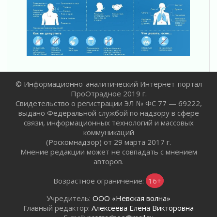
31 июля 2026
С рабочим визитом
31 июля 2026
В Шлиссельбурге прошла акция «Белый
кораблик Памяти»
31 июля 2026
Новые возможности для творчества
© Информационно-аналитический Интернет-портал
31 июля 2026
ПроОтрадное 2019 г.
За сухими цифрами — реальная жизнь
Свидетельство о регистрации ЭЛ № ФС 77 — 69222,
31 июля 2026
выдано Федеральной службой по надзору в сфере
От инженера-создателя к волонтёрам
связи, информационных технологий и массовых
«Созидателям»
коммуникаций
31 июля 2026
(Роскомнадзор) от 29 марта 2017 г.
Мнение редакции может не совпадать с мнением
Генеральная репетиция векового юбилея
авторов.
31 июля 2026
Возрастное ограничение:
16+
Учредитель:
ООО «Невская волна»
Главный редактор:
Алексеева Елена Викторовна