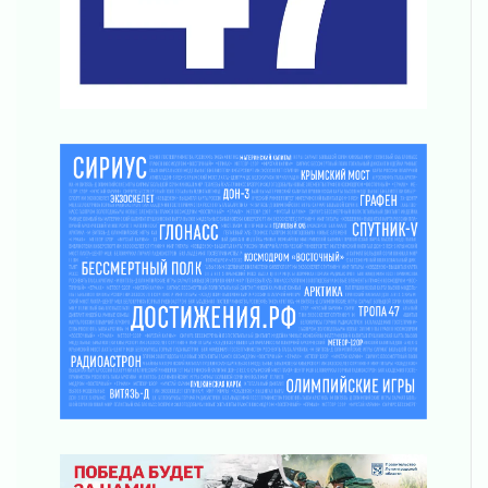
воробушка»
02 августа 2026
Юхла, мука, кантеле и Водяной
01 августа 2026
Лето катится с горки
01 августа 2026
В Ленобласти открылась экспозиция к 150-
летию Билибина
01 августа 2026
Лето без гаджетов
01 августа 2026
Болезнь девственниц и вампиров
01 августа 2026
Безмолвный крик о помощи
01 августа 2026
В музей всей семьёй
01 августа 2026
Без заявлений и очередей
01 августа 2026