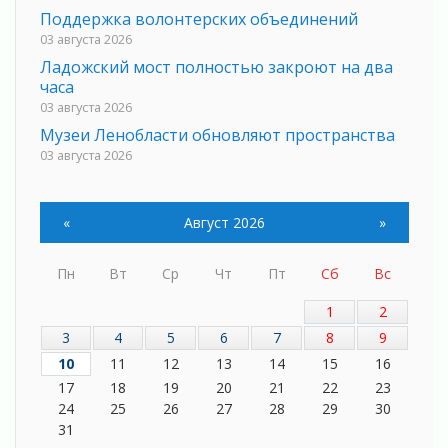
Поддержка волонтерских объединений
03 августа 2026
Ладожский мост полностью закроют на два
часа
03 августа 2026
Музеи Ленобласти обновляют пространства
03 августа 2026
Новая площадка: 2027
03 августа 2026
«
Август 2026
»
Часть медиков в Ленобласти сможет
рассчитывать на доплату от региона
03 августа 2026
Пн
Вт
Ср
Чт
Пт
Сб
Вс
За сутки в Ленинградской области
1
2
ликвидировали 10 пожаров
3
4
5
6
7
8
9
03 августа 2026
10
11
12
13
14
15
16
Клюква наливается, но в корзинку пока не
просится
17
18
19
20
21
22
23
03 августа 2026
24
25
26
27
28
29
30
31
Строительные компании Ленобласти