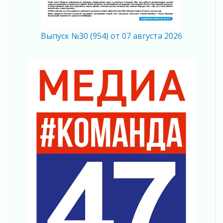
02 августа 2026
Пропавшего подростка нашли в Кировском
районе Ленобласти
Выпуск №30 (954) от 07 августа 2026
02 августа 2026
Жителям Ленобласти напомнили, как
действовать при укусе клеща
02 августа 2026
В Ивангороде назвали новых почетных
граждан Ленинградской области
02 августа 2026
Готовность №1
02 августа 2026
Километровые столбы «Дороги жизни»
отправили на реставрацию
02 августа 2026
Ленобласть внедрила передовую подготовку
операторов БПЛА
02 августа 2026
В Ивангороде появилась «Избушка-