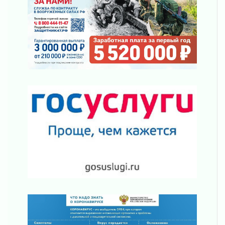
Не женское это дело...уверены?
01 августа 2026
Все силы в кулак
01 августа 2026
Айда на пляж!
01 августа 2026
Один в поле — не воин
01 августа 2026
Пик топливного кризиса в регионе прошёл
31 июля 2026
О мужестве, долге и стойкости
31 июля 2026
Ленинградцы — бойцам «Барс-Ленинградец»
31 июля 2026
Маршрутами будущего — к заветной цели
31 июля 2026
«Корвет» на страже
31 июля 2026
Правила для жизни