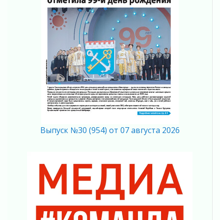
Память, сталь и музыка
04 августа 2026
Регион готовится к выборам
04 августа 2026
Никакого принуждения, только письменное
согласие
04 августа 2026
Без риска для здоровья и кошелька
04 августа 2026
Важная информация
04 августа 2026
Выпуск №30 (954) от 07 августа 2026
Что делать со сбережениями
04 августа 2026
Награды нашли строителей
03 августа 2026
Ленобласть повышает производительность
труда в ЖКХ
03 августа 2026
Поддержка волонтерских объединений