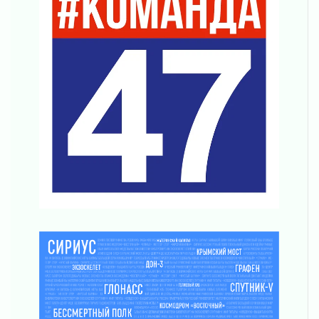
03 августа 2026
Ладожский мост полностью закроют на два
часа
03 августа 2026
Музеи Ленобласти обновляют пространства
03 августа 2026
Новая площадка: 2027
03 августа 2026
Часть медиков в Ленобласти сможет
рассчитывать на доплату от региона
03 августа 2026
За сутки в Ленинградской области
ликвидировали 10 пожаров
03 августа 2026
Клюква наливается, но в корзинку пока не
просится
03 августа 2026
Строительные компании Ленобласти
подняли зарплаты почти на 40% за год
03 августа 2026