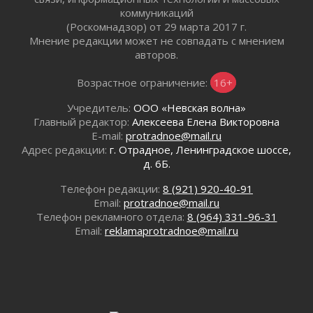
Юхла, мука, кантеле и Водяной
коммуникаций
(Роскомнадзор) от 29 марта 2017 г.
01 августа 2026
Мнение редакции может не совпадать с мнением
Лето катится с горки
авторов.
01 августа 2026
В Ленобласти открылась экспозиция к 150-
Возрастное ограничение:
16+
летию Билибина
Учредитель:
ООО «Невская волна»
01 августа 2026
Главный редактор:
Алексеева Елена Викторовна
Лето без гаджетов
E-mail:
protradnoe@mail.ru
01 августа 2026
Адрес редакции:
г. Отрадное, Ленинградское шоссе,
Болезнь девственниц и вампиров
д. 6Б.
01 августа 2026
Телефон редакции:
8 (921) 920-40-91
Безмолвный крик о помощи
Email:
protradnoe@mail.ru
01 августа 2026
Телефон рекламного отдела:
8 (964) 331-96-31
В музей всей семьёй
Email:
reklamaprotradnoe@mail.ru
01 августа 2026
Без заявлений и очередей
01 августа 2026
Не женское это дело...уверены?
01 августа 2026