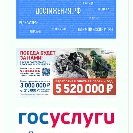
Шесть новых жизней в честь дня рождения
Ленинградской области
03 августа 2026
Уроки безопасности для детей и взрослых
03 августа 2026
Ленобласть отмечает День Воздушно-
десантных войск
02 августа 2026
«Активное лето»
02 августа 2026
Ленобласть отметила заслуги жителей перед
регионом и страной
02 августа 2026
Ладога — не пруд
02 августа 2026
ПСК через Гослуслуги напомнит жителям
Ленинградской области о неоплаченных
счетах
02 августа 2026