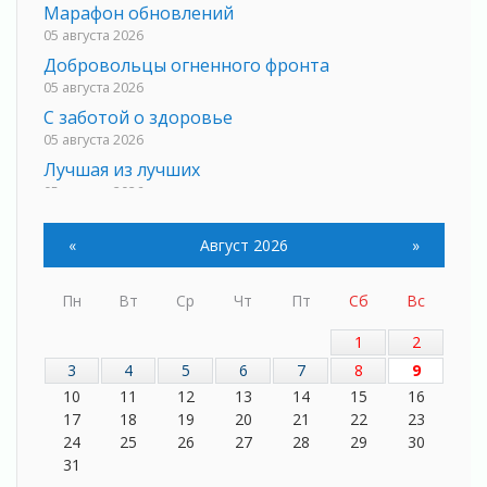
Марафон обновлений
05 августа 2026
Добровольцы огненного фронта
05 августа 2026
С заботой о здоровье
05 августа 2026
Лучшая из лучших
05 августа 2026
Пульс региона
05 августа 2026
«
Август 2026
»
«Результат командный, заслуга каждого
ведомства и муниципалитета»
Пн
Вт
Ср
Чт
Пт
Сб
Вс
05 августа 2026
1
2
Вдохновлять, просвещать и объединять!
05 августа 2026
3
4
5
6
7
8
9
10
11
12
13
14
15
16
Не оставят в беде
17
18
19
20
21
22
23
05 августа 2026
24
25
26
27
28
29
30
На лидирующих позициях
31
04 августа 2026