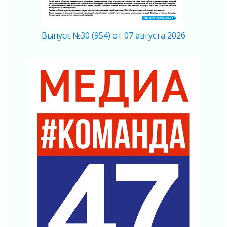
Без риска для здоровья и кошелька
04 августа 2026
Важная информация
Выпуск №30 (954) от 07 августа 2026
04 августа 2026
Что делать со сбережениями
04 августа 2026
Награды нашли строителей
03 августа 2026
Ленобласть повышает производительность
труда в ЖКХ
03 августа 2026
Поддержка волонтерских объединений
03 августа 2026
Ладожский мост полностью закроют на два
часа
03 августа 2026
Музеи Ленобласти обновляют пространства
03 августа 2026
Новая площадка: 2027