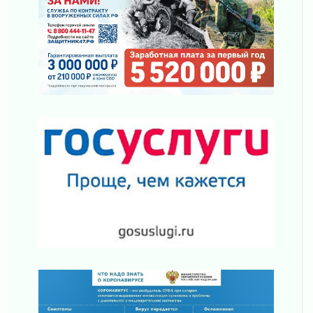
02 августа 2026
«Активное лето»
02 августа 2026
Ленобласть отметила заслуги жителей перед
регионом и страной
02 августа 2026
Ладога — не пруд
02 августа 2026
ПСК через Гослуслуги напомнит жителям
Ленинградской области о неоплаченных
счетах
02 августа 2026
Пропавшего подростка нашли в Кировском
районе Ленобласти
02 августа 2026
Жителям Ленобласти напомнили, как
действовать при укусе клеща
02 августа 2026
В Ивангороде назвали новых почетных