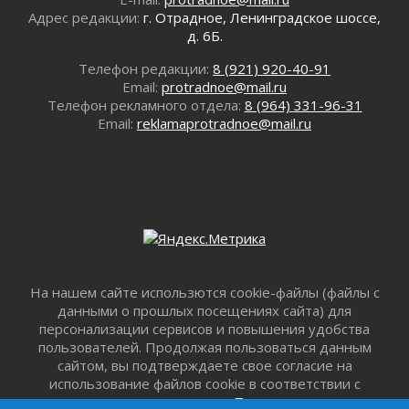
Лето без гаджетов
Адрес редакции:
г. Отрадное, Ленинградское шоссе,
д. 6Б.
01 августа 2026
Болезнь девственниц и вампиров
Телефон редакции:
8 (921) 920-40-91
01 августа 2026
Email:
protradnoe@mail.ru
Безмолвный крик о помощи
Телефон рекламного отдела:
8 (964) 331-96-31
Email:
reklamaprotradnoe@mail.ru
01 августа 2026
В музей всей семьёй
01 августа 2026
Без заявлений и очередей
01 августа 2026
Не женское это дело...уверены?
01 августа 2026
Все силы в кулак
На нашем сайте использются cookie-файлы (файлы с
01 августа 2026
данными о прошлых посещениях сайта) для
Айда на пляж!
персонализации сервисов и повышения удобства
01 августа 2026
пользователей. Продолжая пользоваться данным
сайтом, вы подтверждаете свое согласие на
Один в поле — не воин
использование файлов cookie в соответствии с
01 августа 2026
настоящим уведомлением,
Пользовательским