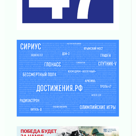
03 августа 2026
Часть медиков в Ленобласти сможет
рассчитывать на доплату от региона
03 августа 2026
За сутки в Ленинградской области
ликвидировали 10 пожаров
03 августа 2026
Клюква наливается, но в корзинку пока не
просится
03 августа 2026
Строительные компании Ленобласти
подняли зарплаты почти на 40% за год
03 августа 2026
Шесть новых жизней в честь дня рождения
Ленинградской области
03 августа 2026
Уроки безопасности для детей и взрослых
03 августа 2026
Ленобласть отмечает День Воздушно-
десантных войск