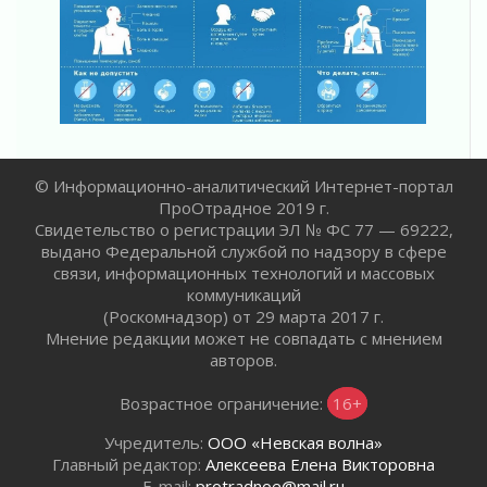
граждан Ленинградской области
02 августа 2026
Готовность №1
02 августа 2026
Километровые столбы «Дороги жизни»
отправили на реставрацию
02 августа 2026
Ленобласть внедрила передовую подготовку
© Информационно-аналитический Интернет-портал
операторов БПЛА
ПроОтрадное 2019 г.
02 августа 2026
Свидетельство о регистрации ЭЛ № ФС 77 — 69222,
выдано Федеральной службой по надзору в сфере
В Ивангороде появилась «Избушка-
связи, информационных технологий и массовых
воробушка»
коммуникаций
02 августа 2026
(Роскомнадзор) от 29 марта 2017 г.
Юхла, мука, кантеле и Водяной
Мнение редакции может не совпадать с мнением
01 августа 2026
авторов.
Лето катится с горки
Возрастное ограничение:
16+
01 августа 2026
В Ленобласти открылась экспозиция к 150-
Учредитель:
ООО «Невская волна»
летию Билибина
Главный редактор:
Алексеева Елена Викторовна
01 августа 2026
E-mail:
protradnoe@mail.ru