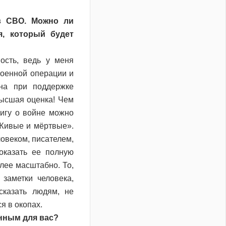
в СВО. Можно ли
я, который будет
ость, ведь у меня
военной операции и
ана при поддержке
высшая оценка! Чем
нигу о войне можно
Живые и мёртвые».
овеком, писателем,
оказать ее полную
олее масштабно. То,
 заметки человека,
сказать людям, не
я в окопах.
нным для вас?