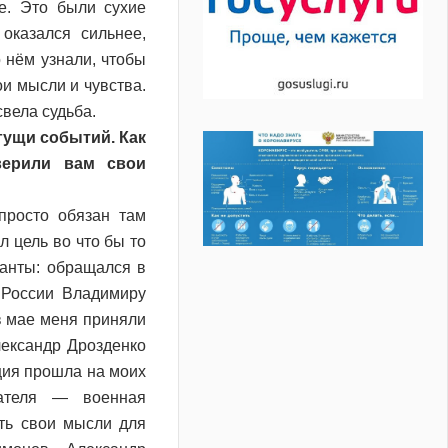
те. Это были сухие
оказался сильнее,
о нём узнали, чтобы
ои мысли и чувства.
свела судьба.
гущи событий. Как
верили вам свои
просто обязан там
л цель во что бы то
ианты: обращался в
 России Владимиру
в мае меня приняли
ександр Дрозденко
ция прошла на моих
ателя — военная
ать свои мысли для