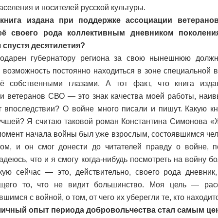
аселения и носителей русской культуры.
книга издана при поддержке ассоциации ветерано
её своего рода коллективным дневником поколени
 спустя десятилетия?
одарен губернатору региона за свою нынешнюю должн
 возможность постоянно находиться в зоне специальной 
сё собственными глазами. А тот факт, что книга изд
и ветеранов СВО — это знак качества моей работы, наи
т впоследствии? О войне много писали и пишут. Какую к
учшей? Я считаю таковой роман Константина Симонова «
момент начала войны был уже взрослым, состоявшимся чел
ом, и он смог донести до читателей правду о войне, п
Надеюсь, что и я смогу когда-нибудь посмотреть на войну б
кую сейчас — это, действительно, своего рода дневник,
щего то, что не видит большинство. Моя цель — рас
шимся с войной, о том, от чего их уберегли те, кто находитс
личный опыт периода добровольчества стал самым це