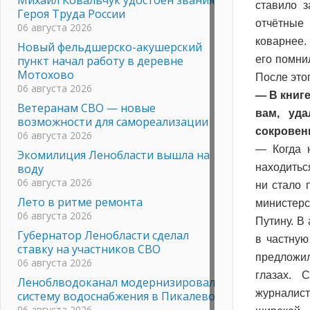
ставило з
Героя Труда России
отчётные
06 августа 2026
коварнее.
Новый фельдшерско-акушерский
пункт начал работу в деревне
его помни
Мотохово
После это
06 августа 2026
— В книг
Ветеранам СВО — новые
вам, уд
возможности для самореализации
сокровен
06 августа 2026
— Когда н
Экомилиция Ленобласти вышла на
воду
находитьс
06 августа 2026
ни стало 
Лето в ритме ремонта
министерс
06 августа 2026
Путину. В
Губернатор Ленобласти сделал
в частную
ставку на участников СВО
предложил
06 августа 2026
глазах. 
Леноблводоканал модернизировал
журналист
систему водоснабжения в Пикалево
06 августа 2026