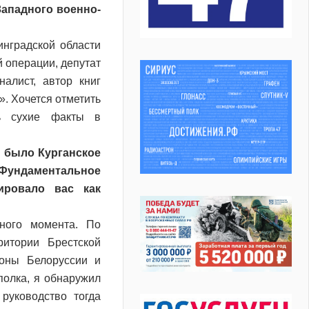
ападного военно-
нградской области
 операции, депутат
алист, автор книг
. Хочется отметить
ть сухие факты в
м было Курганское
 Фундаментальное
ировало вас как
ного момента. По
ритории Брестской
роны Белоруссии и
полка, я обнаружил
руководство тогда