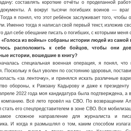
адачу: составлять короткие отчёты о проделанной рабо
 документы. А вокруг тысячи погибших воинов — враг 
 Тогда я понял, что этот ребёнок заслуживает того, чтобы 
ли. Именно тогда я написал свой первый текст, изложив св
го дал себе обещание писать о погибших, с которыми меня 
е «Голоса из войны» собраны истории людей из самой 
алось расположить к себе бойцов, чтобы они до
ные истории, вошедшие в книгу?
ачалась специальная военная операция, я понял, что 
я. Поскольку я был уволен по состоянию здоровья, постави
попасть «за ленточку», и принялся искать различные вар
тво обороны, к Рамзану Кадырову и даже к президенту
 апреле 2022 года моя кандидатура была подтверждена, а 
 компанию. Всё лето провёл на СВО. По возвращении Ал
 стать его спецпредставителем в зоне СВО. Вся мобилиза
Самое сложное направление для журналиста и пис
ика. И когда я размышлял о том, каким способом излаг