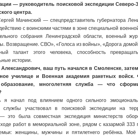
ации — руководитель поисковой экспедиции Северо-З
кого центра.
ергей Мачинский — спецпредставитель губернатора Лени
действию с воинскими частями в зоне специальной военной
ельного собрания Ленинградской области, военный журн
ы. Возвращение. СВО», «Голоса из войны», «Дорога домой»
рный талант этого человека, способность превраща
ьные истории.
 Александрович, ваш путь начался в Смоленске, зате
ное училище и Военная академия ракетных войск.
 образование, многолетняя служба — что сформ
?
 я начал под влиянием одного сильного эмоциональ
и службы участвовал в поисковой экспедиции на тер
 — это была совместная экспедиция министерств обо
 ходе работ в мемориальной зоне, рядом с казармой 333 
семьи: женщины, мужчины и пятилетнего ребёнка. Моё 