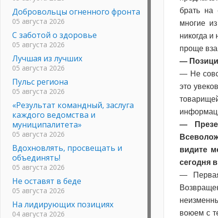
Добровольцы огненного фронта
брать на 
05 августа 2026
многие из
С заботой о здоровье
никогда и
05 августа 2026
проще вза
Лучшая из лучших
— Позици
05 августа 2026
— Не совс
Пульс региона
это увеко
05 августа 2026
товарище
«Результат командный, заслуга
информаци
каждого ведомства и
муниципалитета»
— Презе
05 августа 2026
Всеволож
Вдохновлять, просвещать и
видите м
объединять!
сегодня 
05 августа 2026
— Первая
Не оставят в беде
Возвращен
05 августа 2026
неизменны
На лидирующих позициях
воюем с т
04 августа 2026