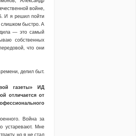
монов, Александр
ечественной войне,
б. И я решил пойти
т слишком быстро. А
ходила — это самый
ываю собственных
передовой, что они
ремени, делил быт.
вой газеты» ИД
ой отличается от
офессионального
оенного. Война за
о устаревают. Мне
ракту, но я не стал