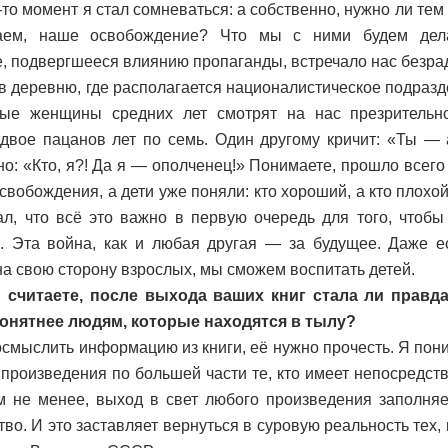
-то момент я стал сомневаться: а собственно, нужно ли те
аем, наше освобождение? Что мы с ними будем дела
, подвергшееся влиянию пропаганды, встречало нас безрад
в деревню, где располагается националистическое подразд
ные женщины средних лет смотрят на нас презрительн
двое пацанов лет по семь. Один другому кричит: «Ты — а
о: «Кто, я?! Да я — ополченец!» Понимаете, прошло всего
свобождения, а дети уже поняли: кто хороший, а кто плохой
ал, что всё это важно в первую очередь для того, чтоб
. Эта война, как и любая другая — за будущее. Даже 
на свою сторону взрослых, мы сможем воспитать детей.
 считаете, после выхода ваших книг стала ли правд
понятнее людям, которые находятся в тылу?
смыслить информацию из книги, её нужно прочесть. Я пони
произведения по большей части те, кто имеет непосредст
м не менее, выход в свет любого произведения заполня
во. И это заставляет вернуться в суровую реальность тех, 