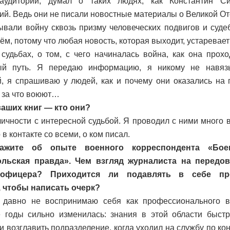
аудитории, думал о таких людях, как Константин Си
ий. Ведь они не писали новостные материалы о Великой От
ывали войну сквозь призму человеческих подвигов и суде
тём, потому что любая новость, которая выходит, устаревае
 судьбах, о том, с чего начиналась война, как она про
ый путь. Я передаю информацию, я никому не навяз
, я спрашиваю у людей, как и почему они оказались на 
, за что воюют…
ваших книг — кто они?
ичности с интересной судьбой. Я проводил с ними много в
 в контакте со всеми, о ком писал.
ажите об опыте военного корреспондента «Бое
льская правда». Чем взгляд журналиста на передов
 офицера? Приходится ли подавлять в себе пр
, чтобы написать очерк?
давно не воспринимаю себя как профессионального в
 годы сильно изменилась: знания в этой области быстр
 возглавить подразделение, когда уходил на службу по конт