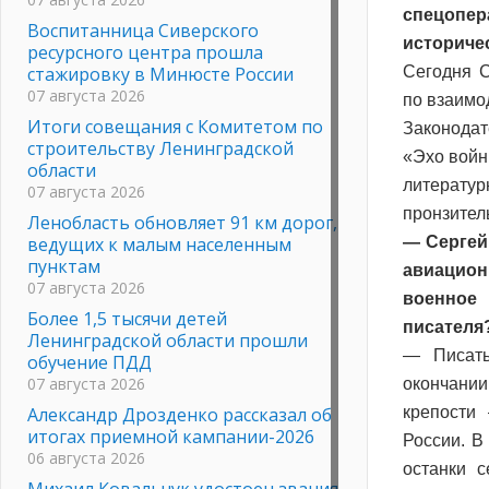
спецопер
Воспитанница Сиверского
историчес
ресурсного центра прошла
стажировку в Минюсте России
Сегодня С
07 августа 2026
по взаимо
Итоги совещания с Комитетом по
Законодат
строительству Ленинградской
«Эхо войн
области
литерату
07 августа 2026
пронзител
Ленобласть обновляет 91 км дорог,
ведущих к малым населенным
— Сергей
пунктам
авиацион
07 августа 2026
военное
Более 1,5 тысячи детей
писателя
Ленинградской области прошли
— Писать
обучение ПДД
07 августа 2026
окончани
Александр Дрозденко рассказал об
крепости
итогах приемной кампании-2026
России. В
06 августа 2026
останки 
Михаил Ковальчук удостоен звания