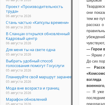
широкой 
Проект «Производительность
Твардовск
труда»
они показ
06 августа 2026
тем же пу
Стань частью «Капсулы времени»
рассказ о
06 августа 2026
правильн
В Сланцах открылся обновлённый
убеждений
Кадровый центр
06 августа 2026
чувствуют
Для меня ты на свете одна
— Герои 
05 августа 2026
— Яркие л
Выбрать удобный способ
До сих пор
голосования помогут Госуслуги
— Расск
05 августа 2026
«Комсомо
Планируйте свой маршрут заранее
взгляда
05 августа 2026
военного
Мода вне возраста и границ
— Я уже 
05 августа 2026
последние
Марафон обновлений
05 августа 2026
предлагали