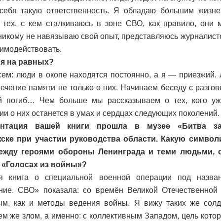
себя такую ответственность. Я обладаю бо́льшим жизн
 тех, с кем сталкиваюсь в зоне СВО, как правило, они
 никому не навязываю свой опыт, представляюсь журналист
имодействовать.
я на равных?
ем: люди в окопе находятся постоянно, а я — приезжий
вечение памяти не только о них. Начинаем беседу с разгово
й погиб… Чем больше мы рассказываем о тех, кого уж
и о них останется в умах и сердцах следующих поколений.
нтация вашей книги прошла в музее «Битва за
ске при участии руководства области. Какую символ
ежду героями обороны Ленинграда и теми людьми, 
в «Голосах из войны»?
 книга о специальной военной операции под назва
ие. СВО» показала: со времён Великой Отечественной 
м, как и методы ведения войны. Я вижу таких же солда
ем же злом, а именно: с коллективным Западом, цель кото