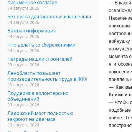
письменное согласие
— В какой
04 августа 2026
освобожд
Без риска для здоровья и кошелька
Население
04 августа 2026
приходим 
Важная информация
настроен
04 августа 2026
войнушку 
Что делать со сбережениями
возмущённ
04 августа 2026
момента о
Награды нашли строителей
я и осозн
03 августа 2026
поколение
Ленобласть повышает
производительность труда в ЖКХ
привлечь 
03 августа 2026
— Как вы
Поддержка волонтерских
ближе и 
объединений
— Чтобы о
03 августа 2026
подобные 
Ладожский мост полностью
войне. Те
закроют на два часа
03 августа 2026
пространст