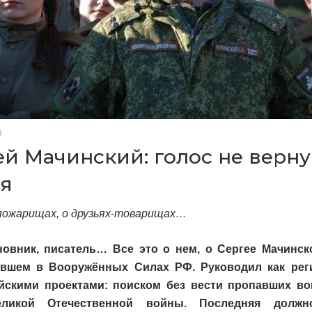
6
ей Мачинский: голос не верн
оя
пожарищах, о друзьях-товарищах…
новник, писатель… Все это о нем, о Сергее Мачинск
вшем в Вооружённых Силах РФ. Руководил как рег
йскими проектами: поиском без вести пропавших во
ликой Отечественной войны. Последняя должн