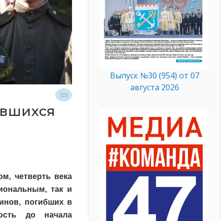
Выпуск №30 (954) от 07
августа 2026
723
увшихся
ом, четверть века
иональным, так и
инов, погибших в
ость до начала