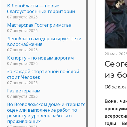
В Ленобласти — новые
благоустроенные территории
07 августа 2026
Мастерская Гостеприимства
07 августа 2026
Ленобласть модернизирует сети
водоснабжения
07 августа 2026
20 мая 202
К спорту – по новым дорогам
Серг
07 августа 2026
За каждой спортивной победой
из б
стоит Человек
07 августа 2026
Об огнях-
Газ ветеранам
07 августа 2026
Воин, чи
Во Всеволожском доме-интернате
прослужи
оценили выполнение работ по
ремонту и уровень заботы о
всеросси
проживающих
годы Ве
07 августа 2026