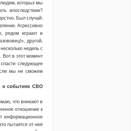
м людям, которых мы
ть впоследствии?
остно. Был случай:
еление. Агрессивно
о, рядом играют в
зововец!», другой,
 несколько недель с
. Вот в этот момент
ы спасти следующее
если мы не сможем
а о событиях СВО
маю, что вникают в
венное отношение к
ет информационное
кто пытается от неё