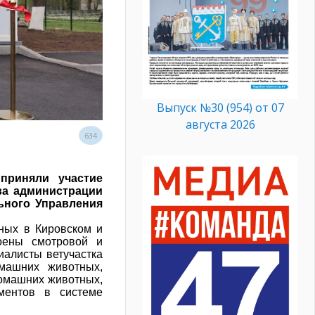
Выпуск №30 (954) от 07
августа 2026
634
приняли участие
ва администрации
ьного Управления
тных в Кировском и
оены смотровой и
иалисты ветучастка
машних животных,
домашних животных,
ментов в системе