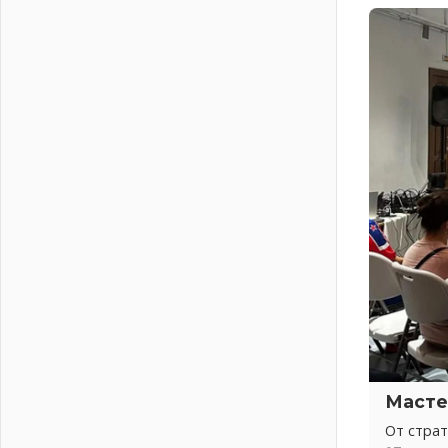
Итоги конкурса «Лучший работник
Кадрового центра – 2026»
подведены!
04 августа 2026
Ставка на дисциплину на
перекрестках
04 августа 2026
В Ленобласти растет потребление
мобильного трафика
04 августа 2026
Полумрак бьёт по карману
04 августа 2026
Вниманию автомобилистов!
04 августа 2026
Память, сталь и музыка
04 августа 2026
Регион готовится к выборам
Масте
04 августа 2026
От стра
Никакого принуждения, только