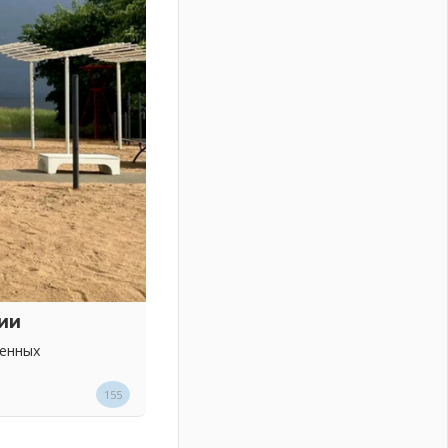
ии
венных
155