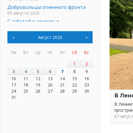
Добровольцы огненного фронта
05 августа 2026
С заботой о здоровье
05 августа 2026
Лучшая из лучших
«
Август 2026
»
05 августа 2026
Пульс региона
Пн
Вт
Ср
Чт
Пт
Сб
Вс
05 августа 2026
«Результат командный, заслуга
1
2
каждого ведомства и
3
4
5
6
7
8
9
муниципалитета»
10
11
12
13
14
15
16
05 августа 2026
17
18
19
20
21
22
23
Вдохновлять, просвещать и
24
25
26
27
28
29
30
В Лен
объединять!
31
05 августа 2026
В Ленинг
Не оставят в беде
простра
05 августа 2026
07 авгус
На лидирующих позициях
04 августа 2026