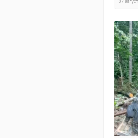
07 авгус
письменное согласие
04 августа 2026
Без риска для здоровья и кошелька
04 августа 2026
Важная информация
04 августа 2026
Что делать со сбережениями
04 августа 2026
Награды нашли строителей
03 августа 2026
Ленобласть повышает
производительность труда в ЖКХ
03 августа 2026
Поддержка волонтерских
объединений
03 августа 2026
Ладожский мост полностью
закроют на два часа
03 августа 2026