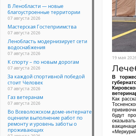
В Ленобласти — новые
благоустроенные территории
07 августа 2026
Мастерская Гостеприимства
07 августа 2026
Ленобласть модернизирует сети
водоснабжения
07 августа 2026
19 мая 202
К спорту – по новым дорогам
Лече
07 августа 2026
За каждой спортивной победой
В торже
стоит Человек
губернат
Кировско
07 августа 2026
ветерина
Газ ветеранам
Как расск
07 августа 2026
Тосненск
прививочн
Во Всеволожском доме-интернате
будут пр
оценили выполнение работ по
оказывать
ремонту и уровень заботы о
вакцинац
проживающих
«Меркурий
07 августа 2026