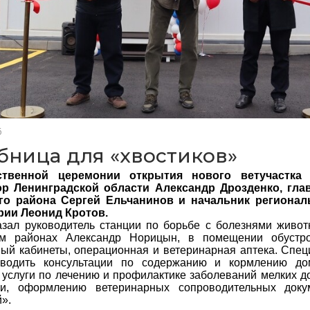
6
бница для «хвостиков»
ственной церемонии открытия нового ветучастка 
ор Ленинградской области Александр Дрозденко, гла
го района Сергей Ельчанинов и начальник регионал
рии Леонид Кротов.
азал руководитель станции по борьбе с болезнями живо
ом районах Александр Норицын, в помещении обустр
ый кабинеты, операционная и ветеринарная аптека. Спец
оводить консультации по содержанию и кормлению до
 услуги по лечению и профилактике заболеваний мелких 
ии, оформлению ветеринарных сопроводительных доку
».