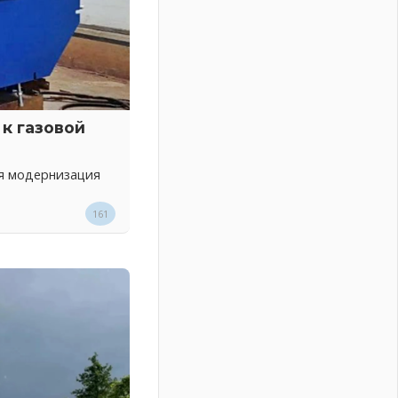
к газовой
ся модернизация
161