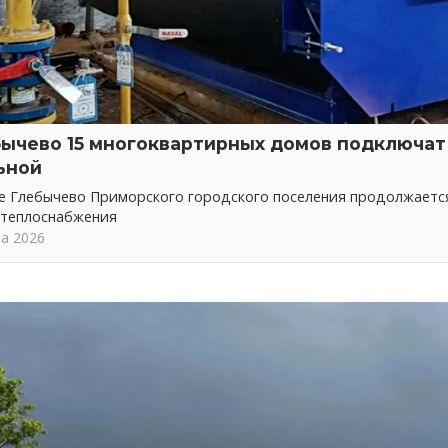
бычево 15 многоквартирных домов подключат 
ьной
ке Глебычево Приморского городского поселения продолжает
 теплоснабжения
та 2026