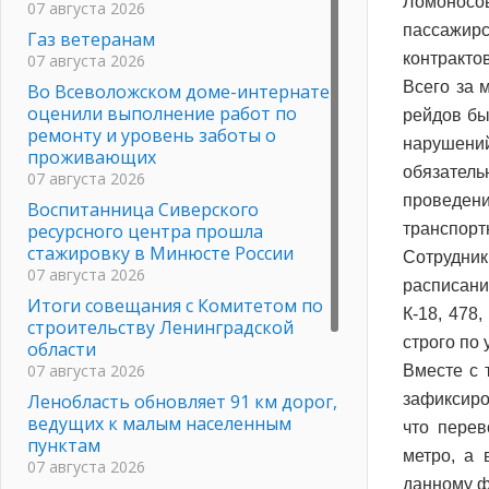
Ломоносо
07 августа 2026
пассажир
Газ ветеранам
контрактов
07 августа 2026
Всего за 
Во Всеволожском доме-интернате
оценили выполнение работ по
рейдов бы
ремонту и уровень заботы о
нарушени
проживающих
обязатель
07 августа 2026
проведени
Воспитанница Сиверского
ресурсного центра прошла
транспорт
стажировку в Минюсте России
Сотрудни
07 августа 2026
расписани
Итоги совещания с Комитетом по
К-18, 478
строительству Ленинградской
строго по
области
07 августа 2026
Вместе с 
Ленобласть обновляет 91 км дорог,
зафиксиро
ведущих к малым населенным
что перев
пунктам
метро, а 
07 августа 2026
данному ф