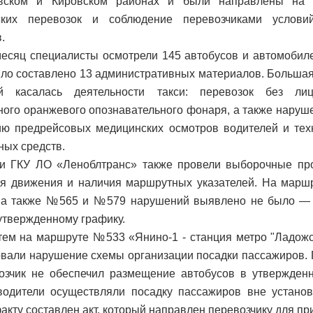
вском и Кировском районах и были направлены на к
ских перевозок и соблюдение перевозчиками условий
.
месяц специалисты осмотрели 145 автобусов и автомобиле
ло составлено 13 административных материалов. Больша
й касалась деятельности такси: перевозок без лице
ного оранжевого опознавательного фонаря, а также наруш
ю предрейсовых медицинских осмотров водителей и техн
ных средств.
ки ГКУ ЛО «Леноблтранс» также провели выборочные пр
я движения и наличия маршрутных указателей. На маршр
, а также №565 и №579 нарушений выявлено не было — 
 утвержденному графику.
тем на маршруте №533 «Янино-1 - станция метро "Ладож
вали нарушение схемы организации посадки пассажиров. 
озчик не обеспечил размещение автобусов в утвержденн
водители осуществляли посадку пассажиров вне установ
акту составлен акт, который направлен перевозчику для пр