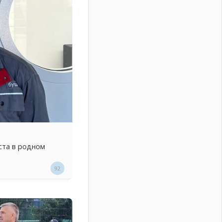
ста в родном
92