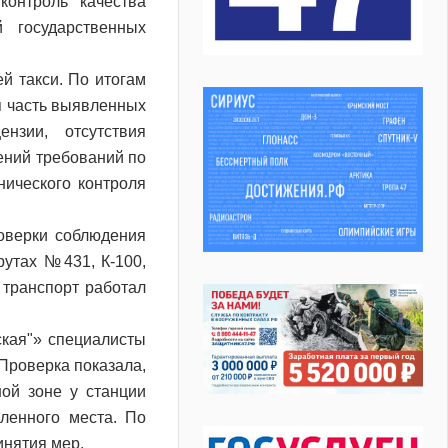
онтроль качества
 государственных
й такси. По итогам
я часть выявленных
нзии, отсутствия
ений требований по
ического контроля
оверки соблюдения
утах №431, К-100,
транспорт работал
ская"» специалисты
Проверка показала,
ой зоне у станции
ленного места. По
инятия мер.