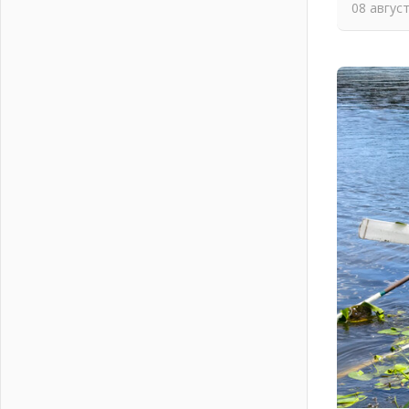
Вниманию автомобилистов!
08 авгус
04 августа 2026
Память, сталь и музыка
04 августа 2026
Регион готовится к выборам
04 августа 2026
Никакого принуждения, только
письменное согласие
04 августа 2026
Без риска для здоровья и кошелька
04 августа 2026
Важная информация
04 августа 2026
Что делать со сбережениями
04 августа 2026
Награды нашли строителей
03 августа 2026
Ленобласть повышает
производительность труда в ЖКХ