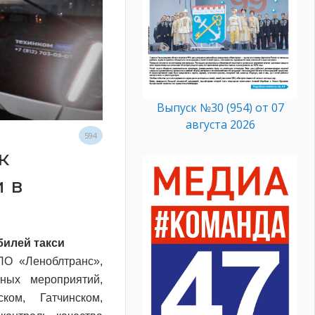
Выпуск №30 (954) от 07
августа 2026
594
к
и в
билей такси
ЛО «Леноблтранс»,
ьных мероприятий,
ом, Гатчинском,