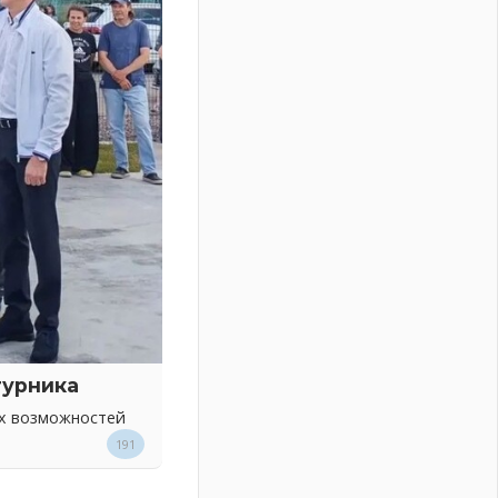
турника
ых возможностей
191