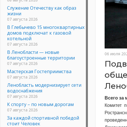
Служение Отечеству как образ
жизни
07 августа 2026
В Глебычево 15 многоквартирных
домов подключат к газовой
котельной
07 августа 2026
В Ленобласти — новые
06 июля 20
благоустроенные территории
Подв
07 августа 2026
Мастерская Гостеприимства
обще
07 августа 2026
Лено
Ленобласть модернизирует сети
водоснабжения
07 августа 2026
Всего за
К спорту – по новым дорогам
Комитет п
07 августа 2026
Ространс
За каждой спортивной победой
проведе
стоит Человек