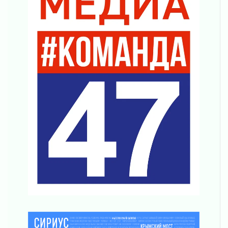
Никакого принуждения, только письменное
согласие
04 августа 2026
Без риска для здоровья и кошелька
04 августа 2026
Важная информация
04 августа 2026
Что делать со сбережениями
04 августа 2026
Награды нашли строителей
03 августа 2026
Ленобласть повышает производительность
труда в ЖКХ
03 августа 2026
Поддержка волонтерских объединений
03 августа 2026
Ладожский мост полностью закроют на два
часа
03 августа 2026