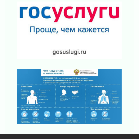
Уроки безопасности для детей и взрослых
03 августа 2026
Ленобласть отмечает День Воздушно-
десантных войск
02 августа 2026
«Активное лето»
02 августа 2026
Ленобласть отметила заслуги жителей перед
регионом и страной
02 августа 2026
Ладога — не пруд
02 августа 2026
ПСК через Гослуслуги напомнит жителям
Ленинградской области о неоплаченных
счетах
02 августа 2026
Пропавшего подростка нашли в Кировском
районе Ленобласти
02 августа 2026
Жителям Ленобласти напомнили, как