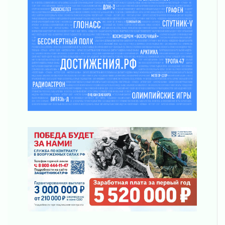
Музеи Ленобласти обновляют пространства
03 августа 2026
Новая площадка: 2027
03 августа 2026
Часть медиков в Ленобласти сможет
рассчитывать на доплату от региона
03 августа 2026
За сутки в Ленинградской области
ликвидировали 10 пожаров
03 августа 2026
Клюква наливается, но в корзинку пока не
просится
03 августа 2026
Строительные компании Ленобласти
подняли зарплаты почти на 40% за год
03 августа 2026
Шесть новых жизней в честь дня рождения
Ленинградской области
03 августа 2026