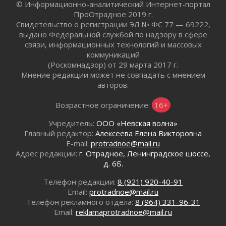
© Информационно-аналитический Интернет-портал
действовать при укусе клеща
ПроОтрадное 2019 г.
02 августа 2026
Свидетельство о регистрации ЭЛ № ФС 77 — 69222,
В Ивангороде назвали новых почетных
выдано Федеральной службой по надзору в сфере
граждан Ленинградской области
связи, информационных технологий и массовых
02 августа 2026
коммуникаций
Готовность №1
(Роскомнадзор) от 29 марта 2017 г.
02 августа 2026
Мнение редакции может не совпадать с мнением
авторов.
Километровые столбы «Дороги жизни»
отправили на реставрацию
Возрастное ограничение:
16+
02 августа 2026
Ленобласть внедрила передовую подготовку
Учредитель:
ООО «Невская волна»
операторов БПЛА
Главный редактор:
Алексеева Елена Викторовна
02 августа 2026
E-mail:
protradnoe@mail.ru
Адрес редакции:
г. Отрадное, Ленинградское шоссе,
В Ивангороде появилась «Избушка-
д. 6Б.
воробушка»
02 августа 2026
Телефон редакции:
8 (921) 920-40-91
Юхла, мука, кантеле и Водяной
Email:
protradnoe@mail.ru
01 августа 2026
Телефон рекламного отдела:
8 (964) 331-96-31
Email:
reklamaprotradnoe@mail.ru
Лето катится с горки
01 августа 2026