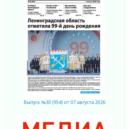
05 августа 2026
На лидирующих позициях
04 августа 2026
Итоги конкурса «Лучший работник
Кадрового центра – 2026» подведены!
04 августа 2026
Ставка на дисциплину на перекрестках
04 августа 2026
В Ленобласти растет потребление
мобильного трафика
04 августа 2026
Полумрак бьёт по карману
04 августа 2026
Вниманию автомобилистов!
04 августа 2026
Выпуск №30 (954) от 07 августа 2026
Память, сталь и музыка
04 августа 2026
Регион готовится к выборам
04 августа 2026