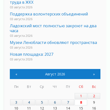
труда в ЖКХ
03 августа 2026
Поддержка волонтерских объединений
03 августа 2026
Ладожский мост полностью закроют на два
часа
03 августа 2026
Музеи Ленобласти обновляют пространства
03 августа 2026
Новая площадка: 2027
03 августа 2026
Часть медиков в Ленобласти сможет
рассчитывать на доплату от региона
«
Август 2026
»
03 августа 2026
За сутки в Ленинградской области
Пн
Вт
Ср
Чт
Пт
Сб
Вс
ликвидировали 10 пожаров
03 августа 2026
1
2
Клюква наливается, но в корзинку пока не
3
4
5
6
7
8
9
просится
10
11
12
13
14
15
16
03 августа 2026