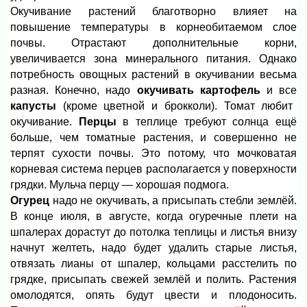
Окучивание растений благотворно влияет на
повышение температуры в корнеобитаемом слое
почвы. Отрастают дополнительные корни,
увеличивается зона минерального питания. Однако
потребность овощных растений в окучивании весьма
разная. Конечно, надо
окучивать картофель
и все
капусты
(кроме цветной и брокколи). Томат любит
окучивание.
Перцы
в теплице требуют солнца ещё
больше, чем томатные растения, и совершенно не
терпят сухости почвы. Это потому, что мочковатая
корневая система перцев располагается у поверхности
грядки. Мульча перцу — хорошая подмога.
Огурец
надо не окучивать, а присыпать стебли землёй.
В конце июля, в августе, когда огуречные плети на
шпалерах дорастут до потолка теплицы и листья внизу
начнут желтеть, надо будет удалить старые листья,
отвязать лианы от шпалер, кольцами расстелить по
грядке, присыпать свежей землёй и полить. Растения
омолодятся, опять будут цвести и плодоносить.