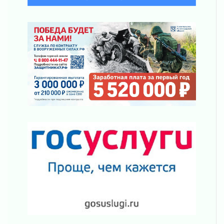
01 августа 2026
Не женское это дело...уверены?
01 августа 2026
Все силы в кулак
01 августа 2026
Айда на пляж!
01 августа 2026
Один в поле — не воин
01 августа 2026
Пик топливного кризиса в регионе прошёл
31 июля 2026
О мужестве, долге и стойкости
31 июля 2026
Ленинградцы — бойцам «Барс-Ленинградец»
31 июля 2026
Маршрутами будущего — к заветной цели
31 июля 2026
«Корвет» на страже