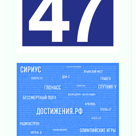
В Ивангороде появилась «Избушка-
воробушка»
02 августа 2026
Юхла, мука, кантеле и Водяной
01 августа 2026
Лето катится с горки
01 августа 2026
В Ленобласти открылась экспозиция к 150-
летию Билибина
01 августа 2026
Лето без гаджетов
01 августа 2026
Болезнь девственниц и вампиров
01 августа 2026
Безмолвный крик о помощи
01 августа 2026
В музей всей семьёй
01 августа 2026
Без заявлений и очередей