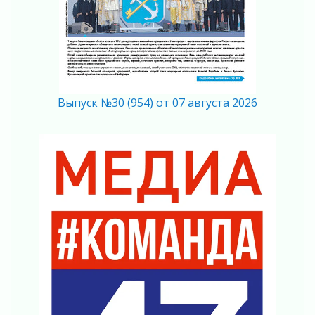
Ленинградской области о неоплаченных
счетах
02 августа 2026
Пропавшего подростка нашли в Кировском
районе Ленобласти
02 августа 2026
Выпуск №30 (954) от 07 августа 2026
Жителям Ленобласти напомнили, как
действовать при укусе клеща
02 августа 2026
В Ивангороде назвали новых почетных
граждан Ленинградской области
02 августа 2026
Готовность №1
02 августа 2026
Километровые столбы «Дороги жизни»
отправили на реставрацию
02 августа 2026
Ленобласть внедрила передовую подготовку
операторов БПЛА
02 августа 2026