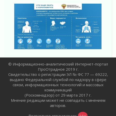
31 июля 2026
Правила для жизни
31 июля 2026
С рабочим визитом
31 июля 2026
В Шлиссельбурге прошла акция «Белый
кораблик Памяти»
31 июля 2026
Новые возможности для творчества
31 июля 2026
За сухими цифрами — реальная жизнь
© Информационно-аналитический Интернет-портал
31 июля 2026
ПроОтрадное 2019 г.
Свидетельство о регистрации ЭЛ № ФС 77 — 69222,
От инженера-создателя к волонтёрам
выдано Федеральной службой по надзору в сфере
«Созидателям»
связи, информационных технологий и массовых
31 июля 2026
коммуникаций
Генеральная репетиция векового юбилея
(Роскомнадзор) от 29 марта 2017 г.
31 июля 2026
Мнение редакции может не совпадать с мнением
Открытое сердце и стремление делать добро
авторов.
31 июля 2026
Возрастное ограничение:
16+