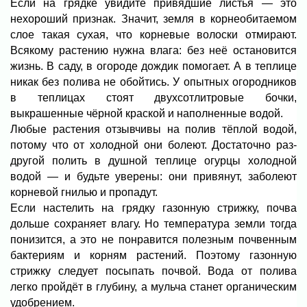
Если на грядке увидите привядшие листья — это
нехороший признак. Значит, земля в корнеобитаемом
слое такая сухая, что корневые волоски отмирают.
Всякому растению нужна влага: без неё остановится
жизнь. В саду, в огороде дождик помогает. А в теплице
никак без полива не обойтись. У опытных огородников
в теплицах стоят двухсотлитровые бочки,
выкрашенные чёрной краской и наполненные водой.
Любые растения отзывчивы на полив тёплой водой,
потому что от холодной они болеют. Достаточно раз-
другой полить в душной теплице огурцы холодной
водой — и будьте уверены: они привянут, заболеют
корневой гнилью и пропадут.
Если настелить на грядку газонную стрижку, почва
дольше сохраняет влагу. Но температура земли тогда
понизится, а это не понравится полезным почвенным
бактериям и корням растений. Поэтому газонную
стрижку следует посыпать почвой. Вода от полива
легко пройдёт в глубину, а мульча станет органическим
удобрением.