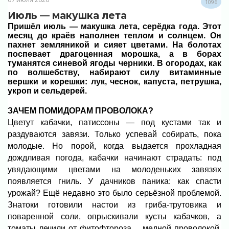
1096
Июль — макушка лета
Пришёл июль — макушка лета, серёдка года. Этот
месяц до краёв наполнен теплом и солнцем. Он
пахнет земляникой и сияет цветами. На болотах
поспевает драгоценная морошка, а в борах
туманятся синевой ягоды черники. В огородах, как
по волшебству, набирают силу витаминные
вершки и корешки: лук, чеснок, капуста, петрушка,
укроп и сельдерей.
ЗАЧЕМ ПОМИДОРАМ ПРОВОЛОКА?
Цветут кабачки, патиссоны — под кустами так и
раздуваются завязи. Только успевай собирать, пока
молодые. Но порой, когда выдается прохладная
дождливая погода, кабачки начинают страдать: под
увядающими цветами на молоденьких завязях
появляется гниль. У дачников паника: как спасти
урожай? Ещё недавно это было серьёзной проблемой.
Знатоки готовили настои из гриба-трутовика и
поваренной соли, опрыскивали кусты кабачков, а
томаты лечили от фитофтороза… медной проволокой.