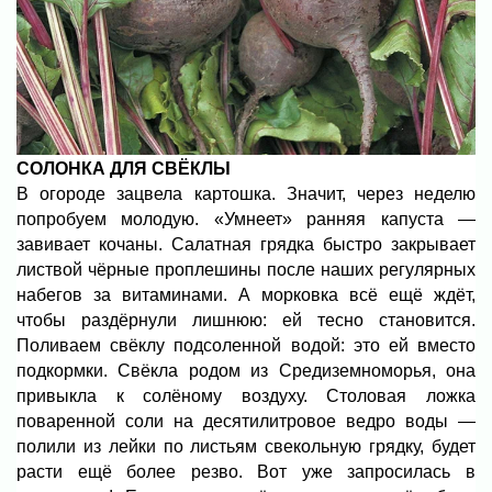
СОЛОНКА ДЛЯ СВЁКЛЫ
В огороде зацвела картошка. Значит, через неделю
попробуем молодую. «Умнеет» ранняя капуста —
завивает кочаны. Салатная грядка быстро закрывает
листвой чёрные проплешины после наших регулярных
набегов за витаминами. А морковка всё ещё ждёт,
чтобы раздёрнули лишнюю: ей тесно становится.
Поливаем свёклу подсоленной водой: это ей вместо
подкормки. Свёкла родом из Средиземноморья, она
привыкла к солёному воздуху. Столовая ложка
поваренной соли на десятилитровое ведро воды —
полили из лейки по листьям свекольную грядку, будет
расти ещё более резво. Вот уже запросилась в