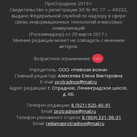
02 августа 2026
ПроОтрадное 2019 г.
Свидетельство о регистрации ЭЛ № ФС 77 — 69222,
Готовность №1
выдано Федеральной службой по надзору в сфере
02 августа 2026
связи, информационных технологий и массовых
Километровые столбы «Дороги жизни»
коммуникаций
отправили на реставрацию
(Роскомнадзор) от 29 марта 2017 г.
02 августа 2026
Мнение редакции может не совпадать с мнением
Ленобласть внедрила передовую подготовку
авторов.
операторов БПЛА
02 августа 2026
Возрастное ограничение:
16+
В Ивангороде появилась «Избушка-
Учредитель:
ООО «Невская волна»
воробушка»
Главный редактор:
Алексеева Елена Викторовна
02 августа 2026
E-mail:
protradnoe@mail.ru
Юхла, мука, кантеле и Водяной
Адрес редакции:
г. Отрадное, Ленинградское шоссе,
01 августа 2026
д. 6Б.
Лето катится с горки
Телефон редакции:
8 (921) 920-40-91
01 августа 2026
Email:
protradnoe@mail.ru
В Ленобласти открылась экспозиция к 150-
Телефон рекламного отдела:
8 (964) 331-96-31
летию Билибина
Email:
reklamaprotradnoe@mail.ru
01 августа 2026