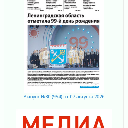
Кадрового центра – 2026» подведены!
04 августа 2026
Ставка на дисциплину на перекрестках
04 августа 2026
В Ленобласти растет потребление
мобильного трафика
04 августа 2026
Полумрак бьёт по карману
04 августа 2026
Вниманию автомобилистов!
04 августа 2026
Память, сталь и музыка
04 августа 2026
Регион готовится к выборам
Выпуск №30 (954) от 07 августа 2026
04 августа 2026
Никакого принуждения, только письменное
согласие
04 августа 2026
Без риска для здоровья и кошелька