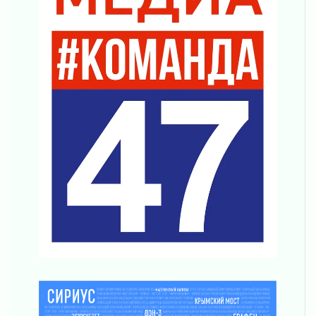
04 августа 2026
Важная информация
04 августа 2026
Что делать со сбережениями
04 августа 2026
Награды нашли строителей
03 августа 2026
Ленобласть повышает производительность
труда в ЖКХ
03 августа 2026
Поддержка волонтерских объединений
03 августа 2026
Ладожский мост полностью закроют на два
часа
03 августа 2026
Музеи Ленобласти обновляют пространства
03 августа 2026
Новая площадка: 2027
03 августа 2026