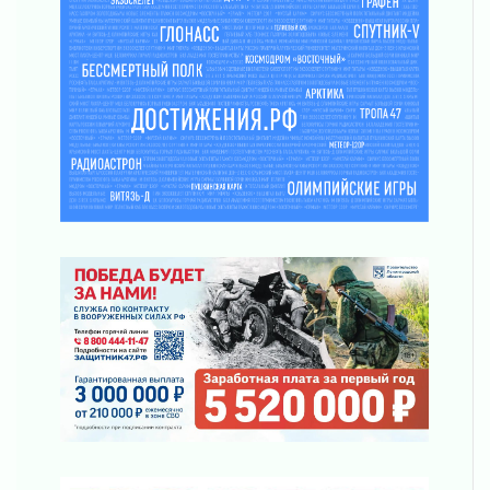
Часть медиков в Ленобласти сможет
рассчитывать на доплату от региона
03 августа 2026
За сутки в Ленинградской области
ликвидировали 10 пожаров
03 августа 2026
Клюква наливается, но в корзинку пока не
просится
03 августа 2026
Строительные компании Ленобласти
подняли зарплаты почти на 40% за год
03 августа 2026
Шесть новых жизней в честь дня рождения
Ленинградской области
03 августа 2026
Уроки безопасности для детей и взрослых
03 августа 2026
Ленобласть отмечает День Воздушно-
десантных войск
02 августа 2026