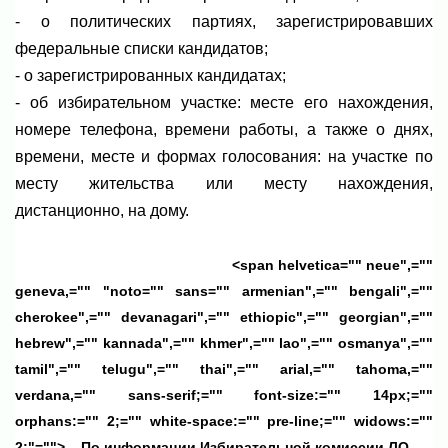
- о политических партиях, зарегистрировавших
федеральные списки кандидатов;
- о зарегистрированных кандидатах;
- об избирательном участке: месте его нахождения,
номере телефона, времени работы, а также о днях,
времени, месте и формах голосования: на участке по
месту жительства или месту нахождения,
дистанционно, на дому.
<span helvetica="" neue",=""
geneva,="" "noto="" sans="" armenian",="" bengali",=""
cherokee",="" devanagari",="" ethiopic",="" georgian",=""
hebrew",="" kannada",="" khmer",="" lao",="" osmanya",=""
tamil",="" telugu",="" thai",="" arial,="" tahoma,=""
verdana,="" sans-serif;="" font-size:="" 14px;=""
orphans:="" 2;="" white-space:="" pre-line;="" widows:=""
2;"=""> По информации Избирательной комиссии ЛО