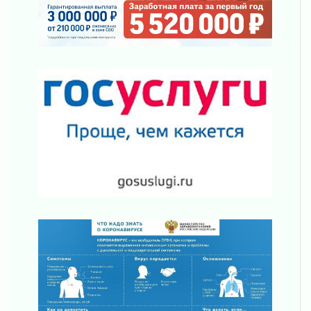
03 августа 2026
Ленобласть отмечает День Воздушно-
десантных войск
02 августа 2026
«Активное лето»
02 августа 2026
Ленобласть отметила заслуги жителей перед
регионом и страной
02 августа 2026
Ладога — не пруд
02 августа 2026
ПСК через Гослуслуги напомнит жителям
Ленинградской области о неоплаченных
счетах
02 августа 2026
Пропавшего подростка нашли в Кировском
районе Ленобласти
02 августа 2026
Жителям Ленобласти напомнили, как
действовать при укусе клеща