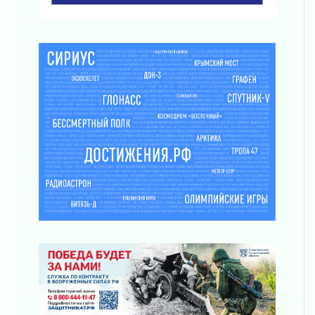
03 августа 2026
Новая площадка: 2027
03 августа 2026
Часть медиков в Ленобласти сможет
рассчитывать на доплату от региона
03 августа 2026
За сутки в Ленинградской области
ликвидировали 10 пожаров
03 августа 2026
Клюква наливается, но в корзинку пока не
просится
03 августа 2026
Строительные компании Ленобласти
подняли зарплаты почти на 40% за год
03 августа 2026
Шесть новых жизней в честь дня рождения
Ленинградской области
03 августа 2026
Уроки безопасности для детей и взрослых