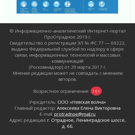
02 августа 2026
В Ивангороде назвали новых почетных
граждан Ленинградской области
02 августа 2026
© Информационно-аналитический Интернет-портал
Готовность №1
ПроОтрадное 2019 г.
02 августа 2026
Свидетельство о регистрации ЭЛ № ФС 77 — 69222,
Километровые столбы «Дороги жизни»
выдано Федеральной службой по надзору в сфере
отправили на реставрацию
связи, информационных технологий и массовых
02 августа 2026
коммуникаций
Ленобласть внедрила передовую подготовку
(Роскомнадзор) от 29 марта 2017 г.
операторов БПЛА
Мнение редакции может не совпадать с мнением
авторов.
02 августа 2026
В Ивангороде появилась «Избушка-
Возрастное ограничение:
16+
воробушка»
02 августа 2026
Учредитель:
ООО «Невская волна»
Юхла, мука, кантеле и Водяной
Главный редактор:
Алексеева Елена Викторовна
E-mail:
protradnoe@mail.ru
01 августа 2026
Адрес редакции:
г. Отрадное, Ленинградское шоссе,
Лето катится с горки
д. 6Б.
01 августа 2026