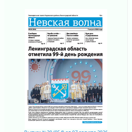
На лидирующих позициях
04 августа 2026
Итоги конкурса «Лучший работник
Кадрового центра – 2026» подведены!
04 августа 2026
Ставка на дисциплину на перекрестках
04 августа 2026
В Ленобласти растет потребление
мобильного трафика
04 августа 2026
Полумрак бьёт по карману
04 августа 2026
Вниманию автомобилистов!
04 августа 2026
Память, сталь и музыка
04 августа 2026
Регион готовится к выборам
04 августа 2026
Никакого принуждения, только письменное