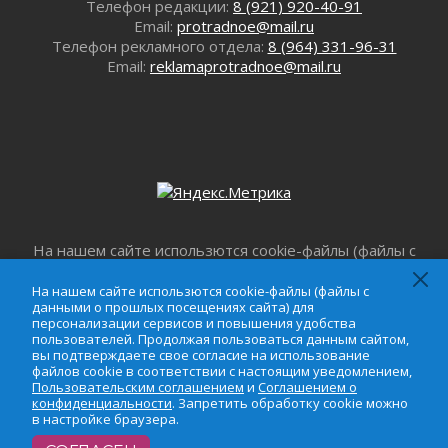
В Ленобласти открылась экспозиция к 150-
Телефон редакции:
8 (921) 920-40-91
летию Билибина
Email:
protradnoe@mail.ru
Телефон рекламного отдела:
8 (964) 331-96-31
01 августа 2026
Email:
reklamaprotradnoe@mail.ru
Лето без гаджетов
01 августа 2026
Болезнь девственниц и вампиров
01 августа 2026
Безмолвный крик о помощи
01 августа 2026
В музей всей семьёй
01 августа 2026
На нашем сайте использются cookie-файлы (файлы с
Без заявлений и очередей
данными о прошлых посещениях сайта) для
01 августа 2026
персонализации сервисов и повышения удобства
На нашем сайте использются cookie-файлы (файлы с
данными о прошлых посещениях сайта) для
пользователей. Продолжая пользоваться данным
Не женское это дело...уверены?
персонализации сервисов и повышения удобства
сайтом, вы подтверждаете свое согласие на
01 августа 2026
пользователей. Продолжая пользоваться данным сайтом,
использование файлов cookie в соответствии с
вы подтверждаете свое согласие на использование
Все силы в кулак
настоящим уведомлением,
Пользовательским
файлов cookie в соответствии с настоящим уведомлением,
01 августа 2026
Пользовательским соглашением
и
Соглашением о
соглашением
и
Соглашением о
конфиденциальности
. Запретить обработку cookie можно
Айда на пляж!
конфиденциальности
. Запретить обработку cookie
в настройке браузера.
можно в настройке браузера.
01 августа 2026