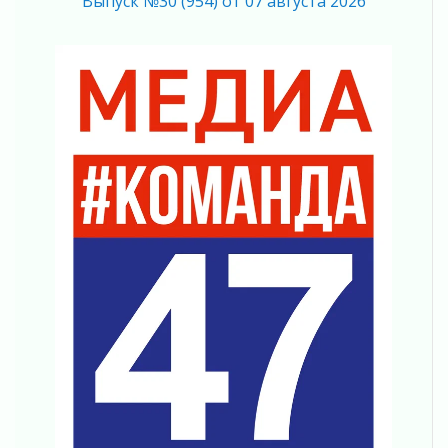
Выпуск №30 (954) от 07 августа 2026
согласие
04 августа 2026
Без риска для здоровья и кошелька
04 августа 2026
Важная информация
04 августа 2026
Что делать со сбережениями
04 августа 2026
Награды нашли строителей
03 августа 2026
Ленобласть повышает производительность
труда в ЖКХ
03 августа 2026
Поддержка волонтерских объединений
03 августа 2026
Ладожский мост полностью закроют на два
часа
03 августа 2026
Музеи Ленобласти обновляют пространства